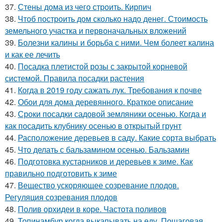
37.
Стены дома из чего строить. Кирпич
38.
Чтоб построить дом сколько надо денег. Стоимость
земельного участка и первоначальных вложений
39.
Болезни калины и борьба с ними. Чем болеет калина
и как ее лечить
40.
Посадка плетистой розы с закрытой корневой
системой. Правила посадки растения
41.
Когда в 2019 году сажать лук. Требования к почве
42.
Обои для дома деревянного. Краткое описание
43.
Сроки посадки садовой земляники осенью. Когда и
как посадить клубнику осенью в открытый грунт
44.
Расположение деревьев в саду. Какие сорта выбрать
45.
Что делать с бальзамином осенью. Бальзамин
46.
Подготовка кустарников и деревьев к зиме. Как
правильно подготовить к зиме
47.
Вещество ускоряющее созревание плодов.
Регуляция созревания плодов
48.
Полив орхидеи в коре. Частота поливов
49.
Топинамбур когда выкапывать на еду. Пошаговая