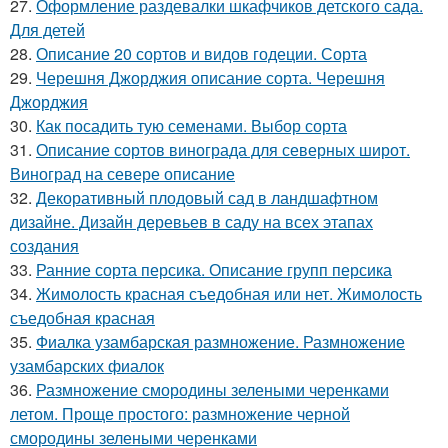
27.
Оформление раздевалки шкафчиков детского сада.
Для детей
28.
Описание 20 сортов и видов годеции. Сорта
29.
Черешня Джорджия описание сорта. Черешня
Джорджия
30.
Как посадить тую семенами. Выбор сорта
31.
Описание сортов винограда для северных широт.
Виноград на севере описание
32.
Декоративный плодовый сад в ландшафтном
дизайне. Дизайн деревьев в саду на всех этапах
создания
33.
Ранние сорта персика. Описание групп персика
34.
Жимолость красная съедобная или нет. Жимолость
съедобная красная
35.
Фиалка узамбарская размножение. Размножение
узамбарских фиалок
36.
Размножение смородины зелеными черенками
летом. Проще простого: размножение черной
смородины зелеными черенками