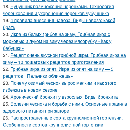
18.
Чубушник размножение черенками. Технология
черенкования и укоренения черенков чубушника
19.
4 правила внесения навоза. Виды навоза: какой
брать
20.
Икра из белых грибов на зиму. Грибная икра с
морковью и луком на зиму через мясорубку «Как у
бабушки»
21.
Рецепт очень вкусной грибной икры. Грибная икра на
зиму – 10 пошаговых рецептов приготовления
22.
Грибная икра из опят. Икра из опят на зиму — 5
рецептов «Пальчики оближешь»
23.
Почему озимый чеснок вырос мелким и как этого
избежать в новом сезоне
24.
Хронический бронхит у взрослых. Виды бронхита
25.
Болезни чеснока и борьба с ними. Основные правила
здорового питания при запоре
26.
Распространенные сорта крупнолистной гортензии.
Особенности сортов крупнолистной гортензии