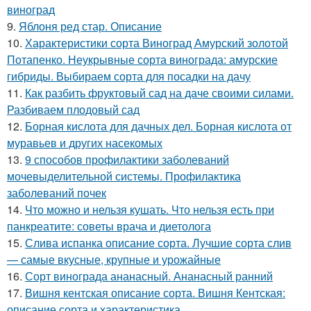
виноград
9.
Яблоня ред стар. Описание
10.
Характеристики сорта Виноград Амурский золотой
Потапенко. Неукрывные сорта винограда: амурские
гибриды. Выбираем сорта для посадки на дачу
11.
Как разбить фруктовый сад на даче своими силами.
Разбиваем плодовый сад
12.
Борная кислота для дачных дел. Борная кислота от
муравьев и других насекомых
13.
9 способов профилактики заболеваний
мочевыделительной системы. Профилактика
заболеваний почек
14.
Что можно и нельзя кушать. Что нельзя есть при
панкреатите: советы врача и диетолога
15.
Слива испанка описание сорта. Лучшие сорта слив
— самые вкусные, крупные и урожайные
16.
Сорт винограда ананасный. Ананасный ранний
17.
Вишня кентская описание сорта. Вишня Кентская:
описание сорта и характеристика