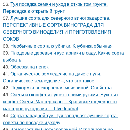
36.
Туя посадка семян и уход в открытом грунте.
Пересадка в открытый грунт
37.
Лучшие сорта для северного виноградарства.
ПЕРСПЕКТИВНЫЕ СОРТА ВИНОГРАДА ДЛЯ
CЕВЕРНОГО ВИНОДЕЛИЯ И ПРИГОТОВЛЕНИЯ
СОКОВ
38.
Необычные сорта клубники. Клубника обычная
39.
Плодовые деревья и кустарники в саду. Какие сорта
выбрать
40.
Обрезка на пенек.
41.
Органическое земледелие на даче с нуля.
Органическое земледелие –, что это такое
42.
Подкормка внекорневая мочевиной. Свойства
43.
Счеты из конфет и сушек своими руками. Букет из
конфет.Счеты. Мастер-класс - Красивые шедевры от
мастеров рукоделия — LiveJournal
44.
Сорта западной туи. Туя западная: лучшие сорта,
советы по посадке и уходу
45.
Замерзает ли биотуалет зимой. Использование