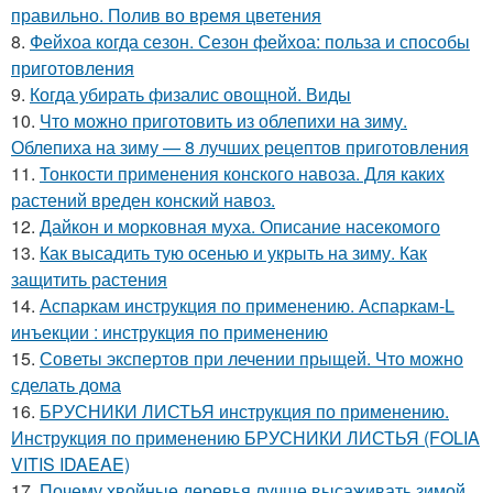
правильно. Полив во время цветения
8.
Фейхоа когда сезон. Сезон фейхоа: польза и способы
приготовления
9.
Когда убирать физалис овощной. Виды
10.
Что можно приготовить из облепихи на зиму.
Облепиха на зиму — 8 лучших рецептов приготовления
11.
Тонкости применения конского навоза. Для каких
растений вреден конский навоз.
12.
Дайкон и морковная муха. Описание насекомого
13.
Как высадить тую осенью и укрыть на зиму. Как
защитить растения
14.
Аспаркам инструкция по применению. Аспаркам-L
инъекции : инструкция по применению
15.
Советы экспертов при лечении прыщей. Что можно
сделать дома
16.
БРУСНИКИ ЛИСТЬЯ инструкция по применению.
Инструкция по применению БРУСНИКИ ЛИСТЬЯ (FOLIA
VITIS IDAEAE)
17.
Почему хвойные деревья лучше высаживать зимой.