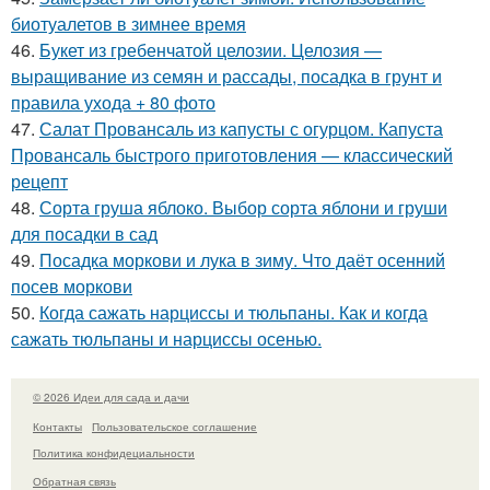
биотуалетов в зимнее время
46.
Букет из гребенчатой целозии. Целозия —
выращивание из семян и рассады, посадка в грунт и
правила ухода + 80 фото
47.
Салат Провансаль из капусты с огурцом. Капуста
Провансаль быстрого приготовления — классический
рецепт
48.
Сорта груша яблоко. Выбор сорта яблони и груши
для посадки в сад
49.
Посадка моркови и лука в зиму. Что даёт осенний
посев моркови
50.
Когда сажать нарциссы и тюльпаны. Как и когда
сажать тюльпаны и нарциссы осенью.
© 2026 Идеи для сада и дачи
Контакты
Пользовательское соглашение
Политика конфидециальности
Обратная связь