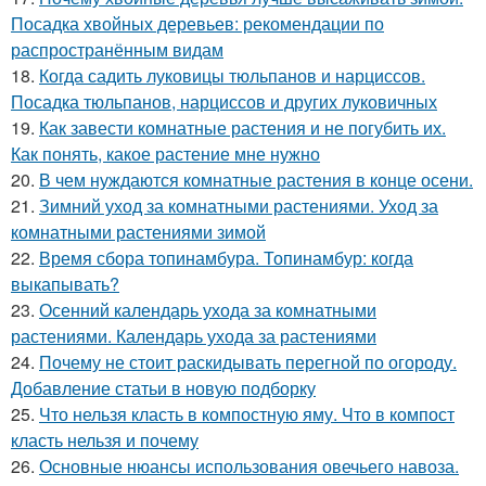
Посадка хвойных деревьев: рекомендации по
распространённым видам
18.
Когда садить луковицы тюльпанов и нарциссов.
Посадка тюльпанов, нарциссов и других луковичных
19.
Как завести комнатные растения и не погубить их.
Как понять, какое растение мне нужно
20.
В чем нуждаются комнатные растения в конце осени.
21.
Зимний уход за комнатными растениями. Уход за
комнатными растениями зимой
22.
Время сбора топинамбура. Топинамбур: когда
выкапывать?
23.
Осенний календарь ухода за комнатными
растениями. Календарь ухода за растениями
24.
Почему не стоит раскидывать перегной по огороду.
Добавление статьи в новую подборку
25.
Что нельзя класть в компостную яму. Что в компост
класть нельзя и почему
26.
Основные нюансы использования овечьего навоза.