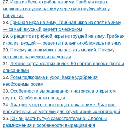
27.
Икра из белых грибов на зиму. Грибная икра с
морковью и луком на зиму через мясорубку «Как у
бабушки»
28.
Грибная икра на зиму. Грибная икра из опят на зиму
— самый вкусный рецепт с чесноком
29.
6 рецептов грибной икры из груздей на зиму. Грибная
икра из груздей — рецепты пальчики оближешь на зиму
30.
Почему чеснок может вырастать мелкий. Почему
чеснок не разделился на дольки
31.
Летние сорта желтых яблок. 50 сортов яблок с фото и
описаниями
32.
Розы подкормка и уход. Какие удобрения
необходимы розам
33.
Особенности выращивания лиатриса в открытом
грунте. Особенности посадки
34.
Лиатрис уход осенью подготовка к зиме. Лиатрис:
восхитительные метёлки для клумб и живых изгородей
35.
Как вырастить тую самостоятельно. Способы
размножения и особенности выращивания