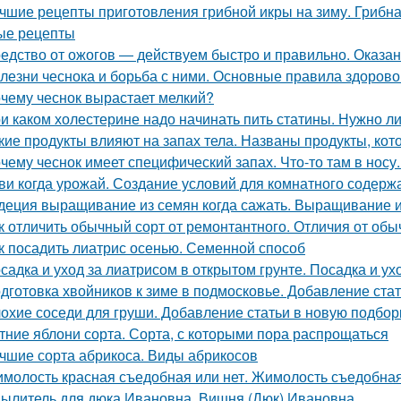
чшие рецепты приготовления грибной икры на зиму. Грибна
ые рецепты
едство от ожогов ― действуем быстро и правильно. Оказа
лезни чеснока и борьба с ними. Основные правила здорово
чему чеснок вырастает мелкий?
и каком холестерине надо начинать пить статины. Нужно л
кие продукты влияют на запах тела. Названы продукты, кот
чему чеснок имеет специфический запах. Что-то там в носу..
ви когда урожай. Создание условий для комнатного содерж
деция выращивание из семян когда сажать. Выращивание 
к отличить обычный сорт от ремонтантного. Отличия от обы
к посадить лиатрис осенью. Семенной способ
садка и уход за лиатрисом в открытом грунте. Посадка и ух
дготовка хвойников к зиме в подмосковье. Добавление ста
охие соседи для груши. Добавление статьи в новую подбор
тние яблони сорта. Сорта, с которыми пора распрощаться
чшие сорта абрикоса. Виды абрикосов
молость красная съедобная или нет. Жимолость съедобна
ылитель для дюка Ивановна. Вишня (Дюк) Ивановна