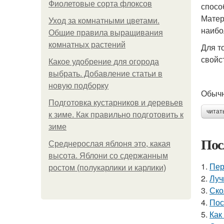
Фиолетовые сорта флоксов
спосо
Матер
Уход за комнатными цветами.
наибо
Общие правила выращивания
комнатных растений
Для т
свойс
Какое удобрение для огорода
выбрать. Добавление статьи в
новую подборку
Обычн
Подготовка кустарников и деревьев
читат
к зиме. Как правильно подготовить к
зиме
Пос
Среднерослая яблоня это, какая
высота. Яблони со сдержанным
1.
Пер
ростом (полукарлики и карлики)
2.
Луч
3.
Ско
4.
Пос
5.
Как