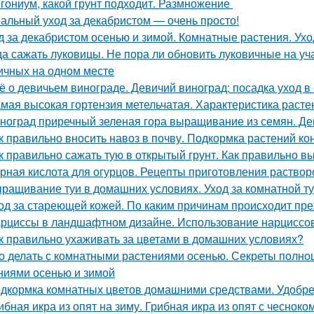
гониум, какой грунт подходит. Размножение
альный уход за декабристом — очень просто!
д за декабристом осенью и зимой. Комнатные растения. Ухо
да сажать луковицы. Не пора ли обновить луковичные на у
ичных на одном месте
ё о девичьем винограде. Девичий виноград: посадка уход в 
мая высокая гортензия метельчатая. Характеристика расте
ноград приречный зеленая гора выращивание из семян. Де
к правильно вносить навоз в почву. Подкормка растений к
к правильно сажать тую в открытый грунт. Как правильно в
рная кислота для огурцов. Рецепты приготовления растворо
ращивание туи в домашних условиях. Уход за комнатной т
од за стареющей кожей. По каким причинам происходит пр
рциссы в ландшафтном дизайне. Использование нарциссов
к правильно ухаживать за цветами в домашних условиях?
о делать с комнатными растениями осенью. Секреты полно
ниями осенью и зимой
дкормка комнатных цветов домашними средствами. Удобре
ибная икра из опят на зиму. Грибная икра из опят с чесноко