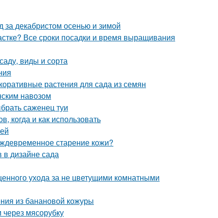
д за декабристом осенью и зимой
частке? Все сроки посадки и время выращивания
саду, виды и сорта
ния
коративные растения для сада из семян
онским навозом
ыбрать саженец туи
в, когда и как использовать
уей
еждевременное старение кожи?
 в дизайне сада
ценного ухода за не цветущими комнатными
ния из банановой кожуры
м через мясорубку