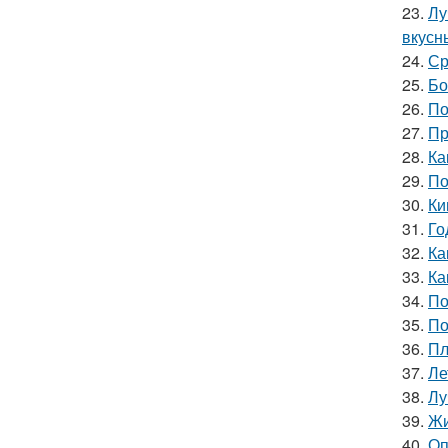
23.
Лу
вкусн
24.
Ср
25.
Бо
26.
По
27.
Пр
28.
Ка
29.
По
30.
Ки
31.
Го
32.
Ка
33.
Ка
34.
По
35.
По
36.
Пл
37.
Ле
38.
Лу
39.
Жи
40.
Оп