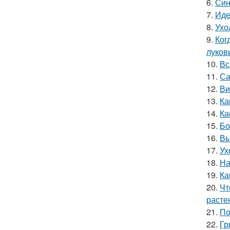
6.
Син
7.
Иде
8.
Ухо
9.
Ког
луков
10.
Вс
11.
Са
12.
Ви
13.
Ка
14.
Ка
15.
Бо
16.
Вы
17.
Ух
18.
На
19.
Ка
20.
Чт
расте
21.
По
22.
Гр