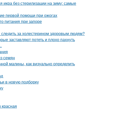
я икра без стерилизации на зиму: самые
ние первой помощи при ожогах
го питания при запоре
и следить за холестерином здоровым людям?
орые заставляют потеть и плохо пахнуть
.
ания
из семян
чной малины, как визуально определить
од
тьи в новую подборку
ку
я красная