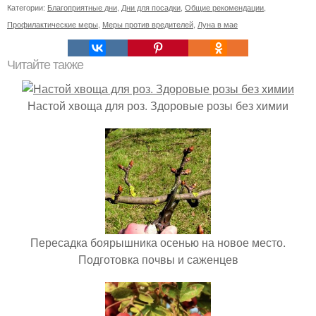
Категории:
Благоприятные дни
,
Дни для посадки
,
Общие рекомендации
,
Профилактические меры
,
Меры против вредителей
,
Луна в мае
Читайте также
Настой хвоща для роз. Здоровые розы без химии
Пересадка боярышника осенью на новое место.
Подготовка почвы и саженцев