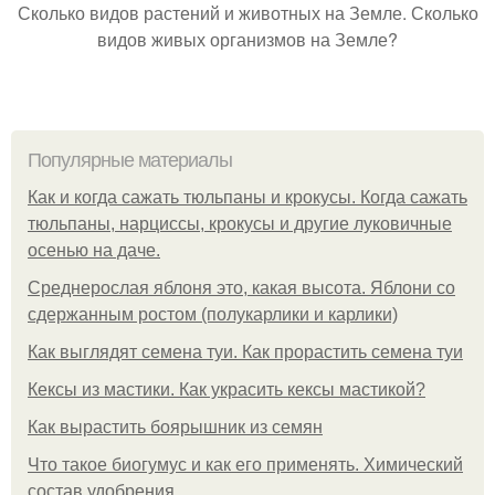
Сколько видов растений и животных на Земле. Сколько
видов живых организмов на Земле?
Популярные материалы
Как и когда сажать тюльпаны и крокусы. Когда сажать
тюльпаны, нарциссы, крокусы и другие луковичные
осенью на даче.
Среднерослая яблоня это, какая высота. Яблони со
сдержанным ростом (полукарлики и карлики)
Как выглядят семена туи. Как прорастить семена туи
Кексы из мастики. Как украсить кексы мастикой?
Как вырастить боярышник из семян
Что такое биогумус и как его применять. Химический
состав удобрения