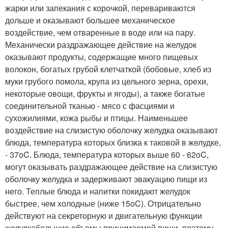
жарки или запекания с корочкой, перевариваются
дольше и оказывают большее механическое
воздействие, чем отваренные в воде или на пару.
Механически раздражающее действие на желудок
оказывают продукты, содержащие много пищевых
волокон, богатых грубой клетчаткой (бобовые, хлеб из
муки грубого помола, крупа из цельного зерна, орехи,
некоторые овощи, фрукты и ягоды), а также богатые
соединительной тканью - мясо с фасциями и
сухожилиями, кожа рыбы и птицы. Наименьшее
воздействие на слизистую оболочку желудка оказывают
блюда, температура которых близка к таковой в желудке,
- 37
o
C. Блюда, температура которых выше 60 - 62
o
C,
могут оказывать раздражающее действие на слизистую
оболочку желудка и задерживают эвакуацию пищи из
него. Теплые блюда и напитки покидают желудок
быстрее, чем холодные (ниже 15
o
C). Отрицательно
действуют на секреторную и двигательную функции
желудкабольшие объемы принимаемой пищи, поэтому