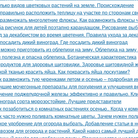
лько видов цветковых растений на земле. Происхождение
 правильно расположить теплицу на участке по сторонам св
 размножать многолетние флоксы. Как размножить флоксы
а рисунок для детей поэтапно карандашом. Рисование рыбк
д за декабристом во время цветения. Правила ухода за де
 посадить дикий виноград. Где посадить дикий виноград
 можно приготовить из облепихи на зиму. Облепиха на зим
 полезна и опасна облепиха. Ботаническая характеристика
продуктов для здоровья щитовидки. Здоровье щитовидной 
кой тканью красить яйца. Как покрасить яйца лоскутами?
к размножить тую черенками летом и осенью – подробная и
чшие мочегонные препараты для похудения и улучшения ве
чение поджелудочной железы эффективно и правильно. Кли
ноград сорта морозостойкие. Лучшие представители
к позаботиться о комнатных растениях осенью.. Когда у ко
к часто нужно поливать комнатные цветы. Зачем нужен пол
кое удобрение для огорода выбрать. Добавление статьи в 
возом для огорода и растений. Какой навоз самый лучший 