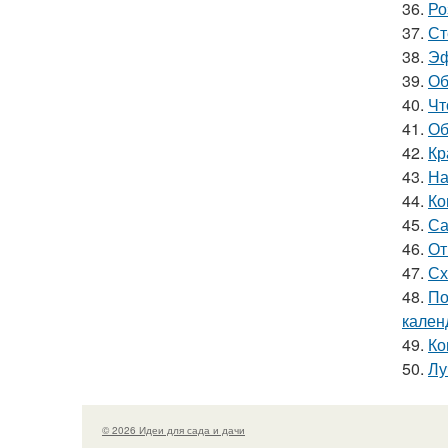
36.
Ро
37.
Ст
38.
Эф
39.
Об
40.
Чт
41.
Об
42.
Кр
43.
На
44.
Ко
45.
Са
46.
От
47.
Сх
48.
По
кален
49.
Ко
50.
Лу
© 2026 Идеи для сада и дачи