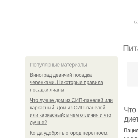
с
Пит
Популярные материалы
Виноград девичий посадка
черенками. Некоторые правила
посадки лианы
Что лучше дом из СИП-панелей или
каркасный. Дом из СИП-панелей
Что 
или каркасный: в чем отличия и что
дие
лучше?
Пацие
Когда удобрять огород перегноем.
вещес