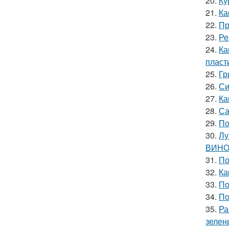
20.
Ку
21.
Ка
22.
Пр
23.
Ре
24.
Ка
пласт
25.
Гр
26.
Си
27.
Ка
28.
Са
29.
По
30.
Лу
ВИНО
31.
По
32.
Ка
33.
По
34.
По
35.
Ра
зелен