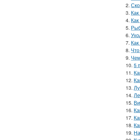
2.
Ско
3.
Как
4.
Как
5.
Рыб
6.
Ухо
7.
Как
8.
Что
9.
Чем
10.
5 
11.
Ка
12.
Ка
13.
Лу
14.
Ле
15.
Ви
16.
Ка
17.
Ка
18.
Ка
19.
На