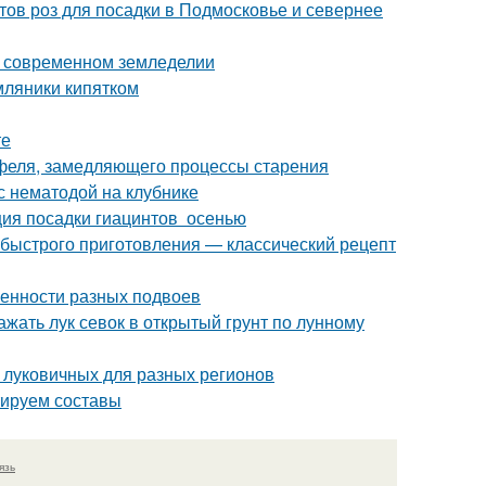
тов роз для посадки в Подмосковье и севернее
 современном земледелии
мляники кипятком
те
офеля, замедляющего процессы старения
с нематодой на клубнике
ция посадки гиацинтов осенью
 быстрого приготовления — классический рецепт
енности разных подвоев
ажать лук севок в открытый грунт по лунному
 луковичных для разных регионов
тируем составы
язь