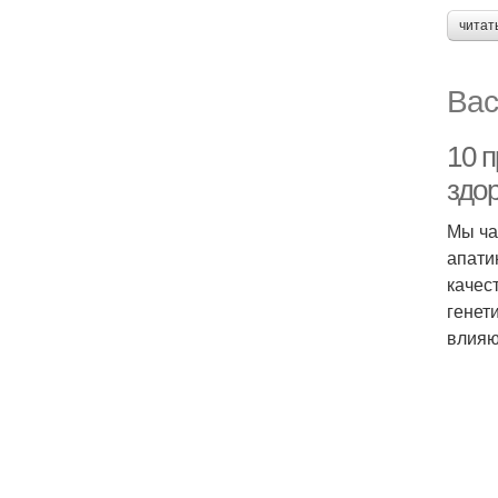
читат
Вас
10 п
здо
Мы ча
апати
качес
генет
влияю