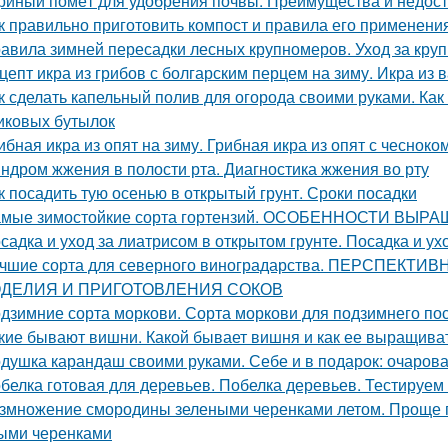
риный помёт для удобрения почвы. Преимущества и недост
к правильно приготовить компост и правила его применени
авила зимней пересадки лесных крупномеров. Уход за кру
цепт икра из грибов с болгарским перцем на зиму. Икра из 
к сделать капельный полив для огорода своими руками. Как
иковых бутылок
ибная икра из опят на зиму. Грибная икра из опят с чесноко
ндром жжения в полости рта. Диагностика жжения во рту
к посадить тую осенью в открытый грунт. Сроки посадки
мые зимостойкие сорта гортензий. ОСОБЕННОСТИ В
садка и уход за лиатрисом в открытом грунте. Посадка и ух
чшие сорта для северного виноградарства. ПЕРСПЕК
ДЕЛИЯ И ПРИГОТОВЛЕНИЯ СОКОВ
дзимние сорта моркови. Сорта моркови для подзимнего по
кие бывают вишни. Какой бывает вишня и как ее выращива
душка карандаш своими руками. Себе и в подарок: очаров
белка готовая для деревьев. Побелка деревьев. Тестируем
змножение смородины зелеными черенками летом. Проще 
ыми черенками