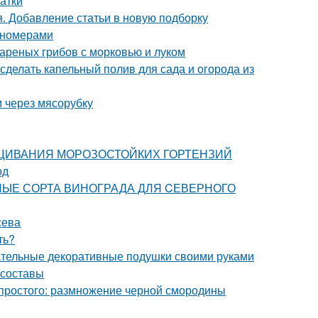
атки
я. Добавление статьи в новую подборку
пномерами
вареных грибов с морковью и луком
 сделать капельный полив для сада и огорода из
м через мясорубку
ЫРАЩИВАНИЯ МОРОЗОСТОЙКИХ ГОРТЕНЗИЙ
од
ТИВНЫЕ СОРТА ВИНОГРАДА ДЛЯ CЕВЕРНОГО
сева
ть?
ательные декоративные подушки своими руками
 составы
простого: размножение черной смородины