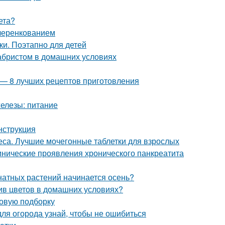
ета?
 черенкованием
и. Поэтапно для детей
кабристом в домашних условиях
у — 8 лучших рецептов приготовления
железы: питание
нструкция
са. Лучшие мочегонные таблетки для взрослых
нические проявления хронического панкреатита
мнатных растений начинается осень?
ив цветов в домашних условиях?
новую подборку
для огорода узнай, чтобы не ошибиться