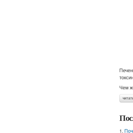
Печен
токси
Чем ж
читат
Пос
1.
Поч