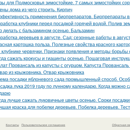
зы для Подмосковья зимостойкие. 7 самых зимостойких сор
ены дома из чего строить. Кирпич
фективность применения биопрепаратов. Биопрепараты в
работка клубники перед посадкой горячей водой. Полив зе
о делать с бальзамином осенью. Бальзамин
работка деревьев в августе. Сад: сезонные работы в авгус
асная картошка польза. Полезные свойства красного карт
 клубнике червячки. Признаки появления и методы борьбы 
гда сажать крокусы и гиацинты осенью. Пошаговая инструк
лат Провансаль из капусты с огурцом. Капуста Провансаль
вар из крыжовника. Отвар крыжовника
ема посадки яблоневого сада промышленный способ. Особ
садка лука 2019 году по лунному календарю. Когда можно с
дарю
гда лучше сажать луковичные цветы осенью. Сроки посадки
чшая краска для побелки деревьев. Побелка деревьев. Тес
Контакты
Пользовательское соглашение
Обратная св