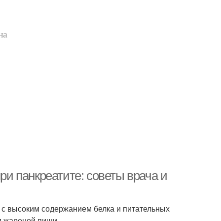
на
при панкреатите: советы врача и
 с высоким содержанием белка и питательных
и жареной пищи.