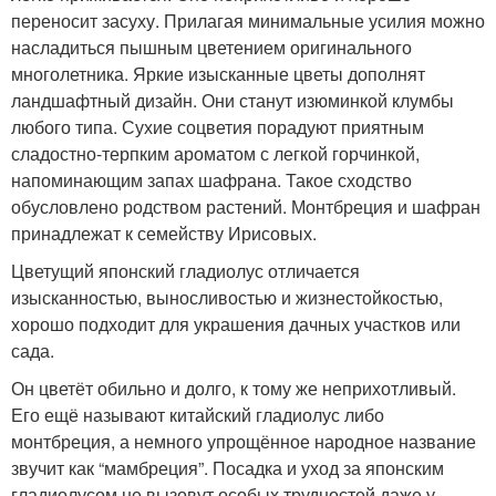
переносит засуху. Прилагая минимальные усилия можно
насладиться пышным цветением оригинального
многолетника. Яркие изысканные цветы дополнят
ландшафтный дизайн. Они станут изюминкой клумбы
любого типа. Сухие соцветия порадуют приятным
сладостно-терпким ароматом с легкой горчинкой,
напоминающим запах шафрана. Такое сходство
обусловлено родством растений. Монтбреция и шафран
принадлежат к семейству Ирисовых.
Цветущий японский гладиолус отличается
изысканностью, выносливостью и жизнестойкостью,
хорошо подходит для украшения дачных участков или
сада.
Он цветёт обильно и долго, к тому же неприхотливый.
Его ещё называют китайский гладиолус либо
монтбреция, а немного упрощённое народное название
звучит как “мамбреция”. Посадка и уход за японским
гладиолусом не вызовут особых трудностей даже у