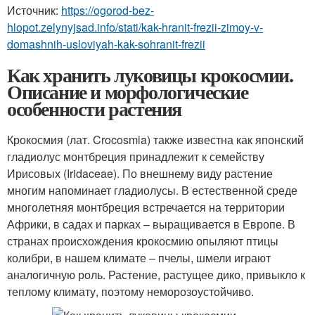
Источник:
https://ogorod-bez-
hlopot.zelynyjsad.info/stati/kak-hranit-frezii-zimoy-v-
domashnih-usloviyah-kak-sohranit-frezii
Как хранить луковицы крокосмии.
Описание и морфологические
особенности растения
Крокосмия (лат. Crocosmia) также известна как японский
гладиолус монтбреция принадлежит к семейству
Ирисовых (Iridaceae). По внешнему виду растение
многим напоминает гладиолусы. В естественной среде
многолетняя монтбреция встречается на территории
Африки, в садах и парках – выращивается в Европе. В
странах происхождения крокосмию опыляют птицы
колибри, в нашем климате – пчелы, шмели играют
аналогичную роль. Растение, растущее дико, привыкло к
теплому климату, поэтому неморозоустойчиво.