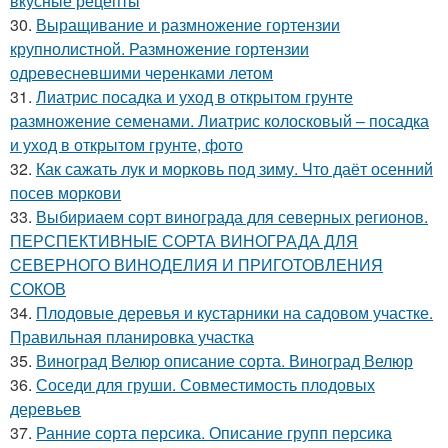
вкусные рецепты
30.
Выращивание и размножение гортензии
крупнолистной. Размножение гортензии
одревесневшими черенками летом
31.
Лиатрис посадка и уход в открытом грунте
размножение семенами. Лиатрис колосковый – посадка
и уход в открытом грунте, фото
32.
Как сажать лук и морковь под зиму. Что даёт осенний
посев моркови
33.
Выбириаем сорт винограда для северных регионов.
ПЕРСПЕКТИВНЫЕ СОРТА ВИНОГРАДА ДЛЯ
CЕВЕРНОГО ВИНОДЕЛИЯ И ПРИГОТОВЛЕНИЯ
СОКОВ
34.
Плодовые деревья и кустарники на садовом участке.
Правильная планировка участка
35.
Виноград Велюр описание сорта. Виноград Велюр
36.
Соседи для груши. Совместимость плодовых
деревьев
37.
Ранние сорта персика. Описание групп персика