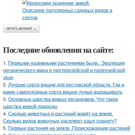
читать дальше →
Последние обновления на сайте:
1.
Первыми наземными растениями были.. Эволюция
органического мира в протерозойской и палеозойской
эрах
2.
Лучшие сорта вишни для ростовской области. Где и
какие самоплодные сорта вишни лучше выращивать
3.
Основные царства живых организмов. Что такое
царства живой природы
4.
Сколько животных и растений живёт на земле.
Сколько видов животных населяют нашу планету?
5.
Первые растения на земле. Происхождение растений