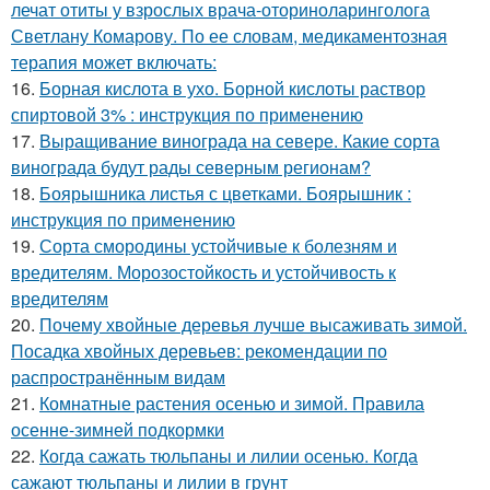
лечат отиты у взрослых врача-оториноларинголога
Светлану Комарову. По ее словам, медикаментозная
терапия может включать:
16.
Борная кислота в ухо. Борной кислоты раствор
спиртовой 3% : инструкция по применению
17.
Выращивание винограда на севере. Какие сорта
винограда будут рады северным регионам?
18.
Боярышника листья с цветками. Боярышник :
инструкция по применению
19.
Сорта смородины устойчивые к болезням и
вредителям. Морозостойкость и устойчивость к
вредителям
20.
Почему хвойные деревья лучше высаживать зимой.
Посадка хвойных деревьев: рекомендации по
распространённым видам
21.
Комнатные растения осенью и зимой. Правила
осенне-зимней подкормки
22.
Когда сажать тюльпаны и лилии осенью. Когда
сажают тюльпаны и лилии в грунт