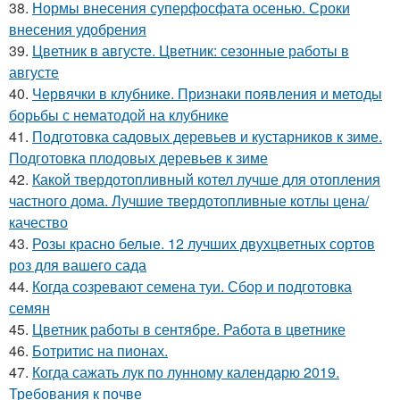
38.
Нормы внесения суперфосфата осенью. Сроки
внесения удобрения
39.
Цветник в августе. Цветник: сезонные работы в
августе
40.
Червячки в клубнике. Признаки появления и методы
борьбы с нематодой на клубнике
41.
Подготовка садовых деревьев и кустарников к зиме.
Подготовка плодовых деревьев к зиме
42.
Какой твердотопливный котел лучше для отопления
частного дома. Лучшие твердотопливные котлы цена/
качество
43.
Розы красно белые. 12 лучших двухцветных сортов
роз для вашего сада
44.
Когда созревают семена туи. Сбор и подготовка
семян
45.
Цветник работы в сентябре. Работа в цветнике
46.
Ботритис на пионах.
47.
Когда сажать лук по лунному календарю 2019.
Требования к почве