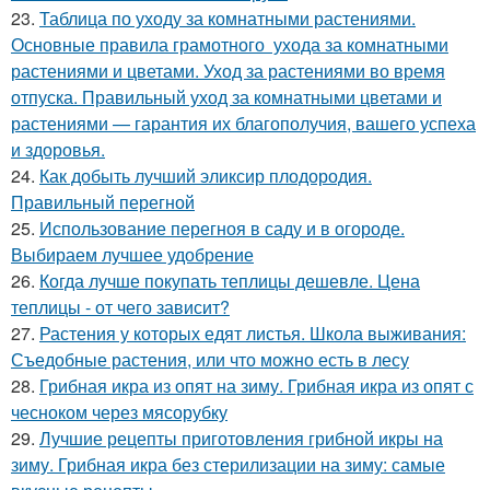
23.
Таблица по уходу за комнатными растениями.
Основные правила грамотного ухода за комнатными
растениями и цветами. Уход за растениями во время
отпуска. Правильный уход за комнатными цветами и
растениями — гарантия их благополучия, вашего успеха
и здоровья.
24.
Как добыть лучший эликсир плодородия.
Правильный перегной
25.
Использование перегноя в саду и в огороде.
Выбираем лучшее удобрение
26.
Когда лучше покупать теплицы дешевле. Цена
теплицы - от чего зависит?
27.
Растения у которых едят листья. Школа выживания:
Съедобные растения, или что можно есть в лесу
28.
Грибная икра из опят на зиму. Грибная икра из опят с
чесноком через мясорубку
29.
Лучшие рецепты приготовления грибной икры на
зиму. Грибная икра без стерилизации на зиму: самые