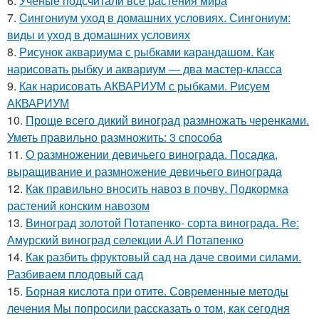
6.
Ученые подсчитали все растения мира
7.
Cингониум уход в домашних условиях. Сингониум:
виды и уход в домашних условиях
8.
Рисунок аквариума с рыбками карандашом. Как
нарисовать рыбку и аквариум — два мастер-класса
9.
Как нарисовать АКВАРИУМ с рыбками. Рисуем
АКВАРИУМ
10.
Проще всего дикий виноград размножать черенками.
Уметь правильно размножить: 3 способа
11.
О размножении девичьего винограда. Посадка,
выращивание и размножение девичьего винограда
12.
Как правильно вносить навоз в почву. Подкормка
растений конским навозом
13.
Виноград золотой Потапенко- сорта винограда. Re:
Амурский виноград селекции А.И Потапенко
14.
Как разбить фруктовый сад на даче своими силами.
Разбиваем плодовый сад
15.
Борная кислота при отите. Современные методы
лечения Мы попросили рассказать о том, как сегодня