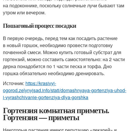
на подоконнике, поскольку солнечные лучи бывают там
утром или вечером.
Пошаговый процесс посадки
В первую очередь, перед тем как посадить растение
в новый горшок, необходимо провести подготовку
почвенной смеси. Можно купить готовый субстрат для
гортензий, можно составить самостоятельно: на 2 части
дерна понадобится по 1 части песка и торфа. Дно
горшка обязательно необходимо дренировать.
Источник:
https://krasivyj-
ogorod.zelynyjsad.info/stati/domashnyaya-gortenziya-uhod-
i-vyrashchivanie-gortenziya-dlya-gorshka
Гортензия комнатная приметы.
Гортензия — приметы
Некоторые растения имеют репутацию «лекарей» и