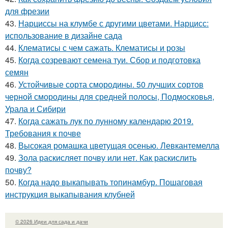
для фрезии
43.
Нарциссы на клумбе с другими цветами. Нарцисс:
использование в дизайне сада
44.
Клематисы с чем сажать. Клематисы и розы
45.
Когда созревают семена туи. Сбор и подготовка
семян
46.
Устойчивые сорта смородины. 50 лучших сортов
черной смородины для средней полосы, Подмосковья,
Урала и Сибири
47.
Когда сажать лук по лунному календарю 2019.
Требования к почве
48.
Высокая ромашка цветущая осенью. Левкантемелла
49.
Зола раскисляет почву или нет. Как раскислить
почву?
50.
Когда надо выкапывать топинамбур. Пошаговая
инструкция выкапывания клубней
© 2026 Идеи для сада и дачи