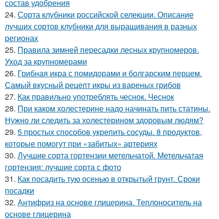
состав удобрения
24.
Сорта клубники российской селекции. Описание
лучших сортов клубники для выращивания в разных
регионах
25.
Правила зимней пересадки лесных крупномеров.
Уход за крупномерами
26.
Грибная икра с помидорами и болгарским перцем.
Самый вкусный рецепт икры из вареных грибов
27.
Как правильно употреблять чеснок. Чеснок
28.
При каком холестерине надо начинать пить статины.
Нужно ли следить за холестерином здоровым людям?
29.
5 простых способов укрепить сосуды. 8 продуктов,
которые помогут при «забитых» артериях
30.
Лучшие сорта гортензии метельчатой. Метельчатая
гортензия: лучшие сорта с фото
31.
Как посадить тую осенью в открытый грунт. Сроки
посадки
32.
Антифриз на основе глицерина. Теплоноситель на
основе глицерина