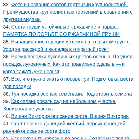
33.
Фото и названия сортов гортензии крупнолистной.
Преимущества крупнолистных гортензий в сравнении с
другими видами
34.
Сорта груши устойчивые к ржавчине и парше.
ПАМЯТКА ПО БОРЬБЕ СО РЖАВЧИНОЙ ГРУШИ
35.
Выращивание годеции из семян в открытом грунте.
Уход за рассадой и высадка в открытый грунт
36.
Время посадки луковичных цветов осенью. Поздняя
посадка луковичных. Как это правильно сделать — и
когда сажать уже нельзя
37.
Все, что нужно знать о посеве туи. Подготовка места
для посадки
38.
Туя посадка осенью семенами. Подготовить семена
39.
Как спланировать сад на небольшом участке.
Зонирование участка
40.
Вишня Виктория описание сорта. Вишня Виктория
41.
Сорт персика донецкий желтый. персик донецкий
ранний описание сорта фото
42.
Как сохранить фрезию до весны. Создаём условия