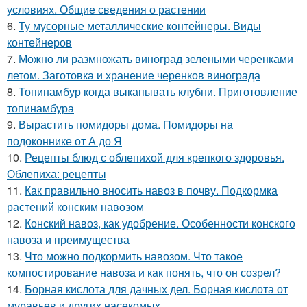
условиях. Общие сведения о растении
6.
Ту мусорные металлические контейнеры. Виды
контейнеров
7.
Можно ли размножать виноград зелеными черенками
летом. Заготовка и хранение черенков винограда
8.
Топинамбур когда выкапывать клубни. Приготовление
топинамбура
9.
Вырастить помидоры дома. Помидоры на
подоконнике от А до Я
10.
Рецепты блюд с облепихой для крепкого здоровья.
Облепиха: рецепты
11.
Как правильно вносить навоз в почву. Подкормка
растений конским навозом
12.
Конский навоз, как удобрение. Особенности конского
навоза и преимущества
13.
Что можно подкормить навозом. Что такое
компостирование навоза и как понять, что он созрел?
14.
Борная кислота для дачных дел. Борная кислота от
муравьев и других насекомых