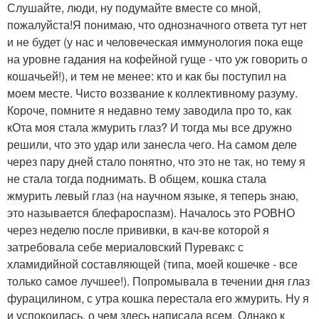
Слушайте, люди, ну подумайте вместе со мной,
пожалуйста!Я понимаю, что однозначного ответа тут нет
и не будет (у нас и человеческая иммунология пока еще
на уровне гадания на кофейной гуще - что уж говорить о
кошачьей!), и тем не менее: кто и как бы поступил на
моем месте. Чисто воззвание к коллективному разуму.
Короче, помните я недавно тему заводила про то, как
кОта моя стала жмурить глаз? И тогда мы все дружно
решили, что это удар или занесла чего. На самом деле
через пару дней стало понятно, что это не так, но тему я
не стала тогда поднимать. В общем, кошка стала
жмурить левый глаз (на научном языке, я теперь знаю,
это называется блефароспазм). Началось это РОВНО
через неделю после прививки, в кач-ве которой я
затребовала себе мериаловский Пуревакс с
хламидийной составляющей (типа, моей кошечке - все
только самое лучшее!). Попромывала в течении дня глаз
фурацилином, с утра кошка перестала его жмурить. Ну я
и успокоилась, о чем здесь написала всем. Однако к