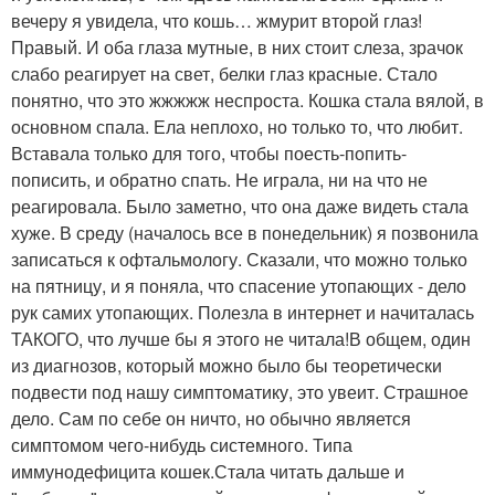
вечеру я увидела, что кошь… жмурит второй глаз!
Правый. И оба глаза мутные, в них стоит слеза, зрачок
слабо реагирует на свет, белки глаз красные. Стало
понятно, что это жжжжж неспроста. Кошка стала вялой, в
основном спала. Ела неплохо, но только то, что любит.
Вставала только для того, чтобы поесть-попить-
пописить, и обратно спать. Не играла, ни на что не
реагировала. Было заметно, что она даже видеть стала
хуже. В среду (началось все в понедельник) я позвонила
записаться к офтальмологу. Сказали, что можно только
на пятницу, и я поняла, что спасение утопающих - дело
рук самих утопающих. Полезла в интернет и начиталась
ТАКОГО, что лучше бы я этого не читала!В общем, один
из диагнозов, который можно было бы теоретически
подвести под нашу симптоматику, это увеит. Страшное
дело. Сам по себе он ничто, но обычно является
симптомом чего-нибудь системного. Типа
иммунодефицита кошек.Стала читать дальше и