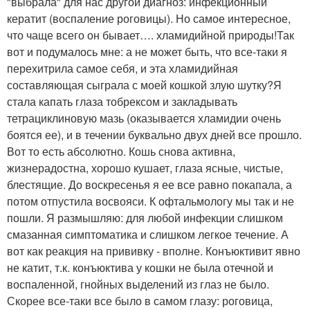
"выбрала" для нас другой диагноз: инфекционный
кератит (воспаление роговицы). Но самое интересное,
что чаще всего он бывает…. хламидийной природы!Так
вот и подумалось мне: а не может быть, что все-таки я
перехитрила самое себя, и эта хламидийная
составляющая сыграла с моей кошкой злую шутку?Я
стала капать глаза тобрексом и закладывать
тетрациклиновую мазь (оказывается хламидии очень
боятся ее), и в течении буквально двух дней все прошло.
Вот то есть абсолютно. Кошь снова активна,
жизнерадостна, хорошо кушает, глаза ясные, чистые,
блестящие. До воскресенья я ее все равно покапала, а
потом отпустила восвояси. К офтальмологу мы так и не
пошли. Я размышляю: для любой инфекции слишком
смазанная симптоматика и слишком легкое течение. А
вот как реакция на прививку - вполне. Конъюктивит явно
не катит, т.к. конъюктива у кошки не была отечной и
воспаленной, гнойных выделений из глаз не было.
Скорее все-таки все было в самом глазу: роговица,