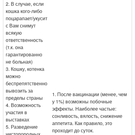
2. В случае, если
кошка кого-либо
поцарапает/укусит
с Вам снимут
всякую
ответственность
(т.к. она
гарантированно
не больная)
3. Кошку, котенка
можно
беспрепятственно
вывозить за
1. После вакцинации (менее, чем
пределы страны
у 1%) возможны побочные
4. Возможность
эффекты. Наиболее частые:
участия в
сонливость, вялость, снижение
выставках
аппетита. Как правило, это
5. Разведение
проходит до суток.
чистопородных