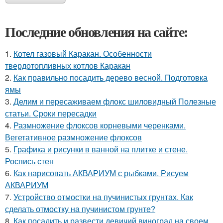
Последние обновления на сайте:
1.
Котел газовый Каракан. Особенности
твердотопливных котлов Каракан
2.
Как правильно посадить дерево весной. Подготовка
ямы
3.
Делим и пересаживаем флокс шиловидный Полезные
статьи. Сроки пересадки
4.
Размножение флоксов корневыми черенками.
Вегетативное размножение флоксов
5.
Графика и рисунки в ванной на плитке и стене.
Роспись стен
6.
Как нарисовать АКВАРИУМ с рыбками. Рисуем
АКВАРИУМ
7.
Устройство отмостки на пучинистых грунтах. Как
сделать отмостку на пучинистом грунте?
8.
Как посадить и развести девичий виноград на своем