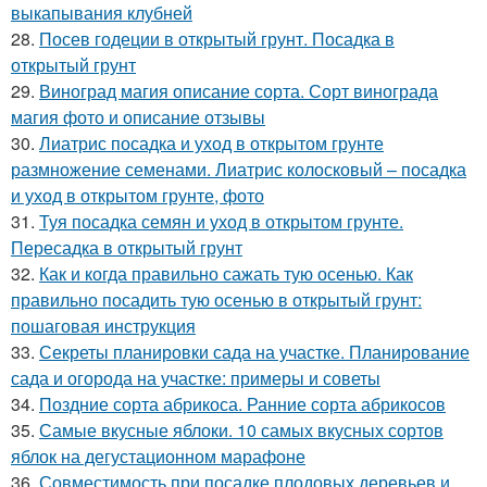
выкапывания клубней
28.
Посев годеции в открытый грунт. Посадка в
открытый грунт
29.
Виноград магия описание сорта. Сорт винограда
магия фото и описание отзывы
30.
Лиатрис посадка и уход в открытом грунте
размножение семенами. Лиатрис колосковый – посадка
и уход в открытом грунте, фото
31.
Туя посадка семян и уход в открытом грунте.
Пересадка в открытый грунт
32.
Как и когда правильно сажать тую осенью. Как
правильно посадить тую осенью в открытый грунт:
пошаговая инструкция
33.
Секреты планировки сада на участке. Планирование
сада и огорода на участке: примеры и советы
34.
Поздние сорта абрикоса. Ранние сорта абрикосов
35.
Самые вкусные яблоки. 10 самых вкусных сортов
яблок на дегустационном марафоне
36.
Совместимость при посадке плодовых деревьев и