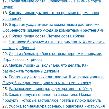
17.
Груша зимние сорта. Отечественные зимние сорта
груши
18.
Как правильно ухаживать за цветами в домашних
условиях?
19.
5 правил ухода зимой за комнатными растениями.
Особенности зимнего ухода за комнатными растениями
20.
Яблоня груша сорта. Летние сорта яблони
21.
Что такое биогумус и как его применять. Химический
состав удобрения
22.
Икра из белых грибов с острым перцем и овощами.
Икра из белых грибов
23.
Мелкие луковицы тюльпана, что делать. Как
размножать тюльпаны детками
24.
Растения у которых едят листья. Школа выживания:
Съедобные растения, или что можно есть в лесу
25.
Размножение винограда декоративного. Уход
26.
Какие продукты влияют на запах тела. Названы
продукты, которые заставляют потеть и плохо пахнуть
27.
Уборка топинамбура осенью. Пошаговая инструкция