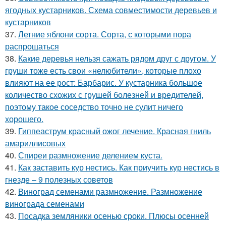
ягодных кустарников. Схема совместимости деревьев и
кустарников
37.
Летние яблони сорта. Сорта, с которыми пора
распрощаться
38.
Какие деревья нельзя сажать рядом друг с другом. У
груши тоже есть свои «нелюбители», которые плохо
влияют на ее рост: Барбарис. У кустарника большое
количество схожих с грушей болезней и вредителей,
поэтому такое соседство точно не сулит ничего
хорошего.
39.
Гиппеаструм красный ожог лечение. Красная гниль
амариллисовых
40.
Спиреи размножение делением куста.
41.
Как заставить кур нестись. Как приучить кур нестись в
гнезде – 9 полезных советов
42.
Виноград семенами размножение. Размножение
винограда семенами
43.
Посадка земляники осенью сроки. Плюсы осенней