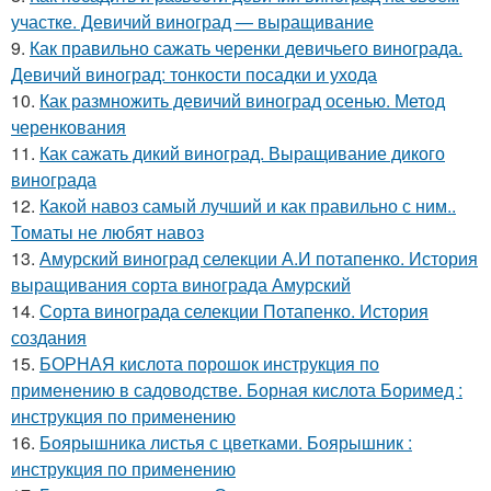
участке. Девичий виноград — выращивание
9.
Как правильно сажать черенки девичьего винограда.
Девичий виноград: тонкости посадки и ухода
10.
Как размножить девичий виноград осенью. Метод
черенкования
11.
Как сажать дикий виноград. Выращивание дикого
винограда
12.
Какой навоз самый лучший и как правильно с ним..
Томаты не любят навоз
13.
Амурский виноград селекции А.И потапенко. История
выращивания сорта винограда Амурский
14.
Сорта винограда селекции Потапенко. История
создания
15.
БОРНАЯ кислота порошок инструкция по
применению в садоводстве. Борная кислота Боримед :
инструкция по применению
16.
Боярышника листья с цветками. Боярышник :
инструкция по применению