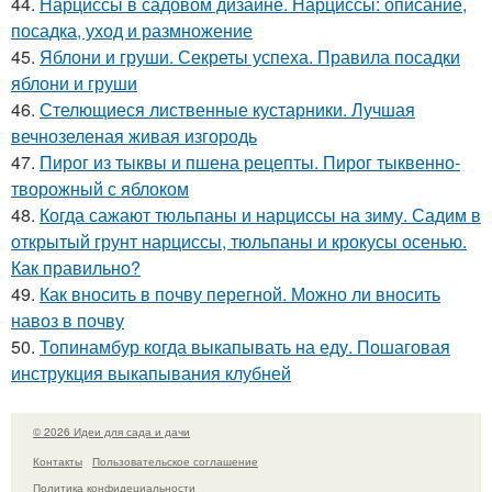
44.
Нарциссы в садовом дизайне. Нарциссы: описание,
посадка, уход и размножение
45.
Яблони и груши. Секреты успеха. Правила посадки
яблони и груши
46.
Стелющиеся лиственные кустарники. Лучшая
вечнозеленая живая изгородь
47.
Пирог из тыквы и пшена рецепты. Пирог тыквенно-
творожный с яблоком
48.
Когда сажают тюльпаны и нарциссы на зиму. Садим в
открытый грунт нарциссы, тюльпаны и крокусы осенью.
Как правильно?
49.
Как вносить в почву перегной. Можно ли вносить
навоз в почву
50.
Топинамбур когда выкапывать на еду. Пошаговая
инструкция выкапывания клубней
© 2026 Идеи для сада и дачи
Контакты
Пользовательское соглашение
Политика конфидециальности