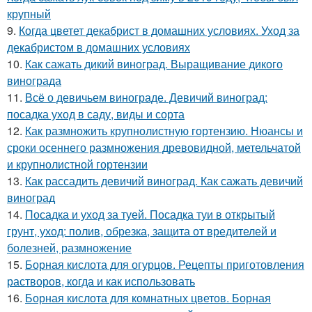
крупный
9.
Когда цветет декабрист в домашних условиях. Уход за
декабристом в домашних условиях
10.
Как сажать дикий виноград. Выращивание дикого
винограда
11.
Всё о девичьем винограде. Девичий виноград:
посадка уход в саду, виды и сорта
12.
Как размножить крупнолистную гортензию. Нюансы и
сроки осеннего размножения древовидной, метельчатой
и крупнолистной гортензии
13.
Как рассадить девичий виноград. Как сажать девичий
виноград
14.
Посадка и уход за туей. Посадка туи в открытый
грунт, уход: полив, обрезка, защита от вредителей и
болезней, размножение
15.
Борная кислота для огурцов. Рецепты приготовления
растворов, когда и как использовать
16.
Борная кислота для комнатных цветов. Борная