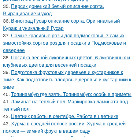
35.
Персик донецкий белый описание сорта.
Выращивание и уход
36.
Виноград Гусар описание сорта. Оригинальный
Кураж и уникальный Гусар
37.
Самые красивые розы для подмосковья. 7 самых
зимостойких сортов роз для посадки в Подмосковье и
севернее
38.
Посадка весной луковичных цветов. 6 луковичных и
клубневых цветов для весенней посадки
39.
Подготовка фруктовых деревьев и кустарников к
зиме. Как подготовить плодовые деревья и кустарники к
зиме
40.
Топинамбур где взять. Топинамбур: особые приметы
41.
Ламинат на теплый пол. Маркировка ламината под
теплый пол
42.
Цветник работы в сентябре. Работа в цветнике
43.
Хурма в средней полосе россии. Хурма в средней
полосе — зимний фрукт в вашем саду