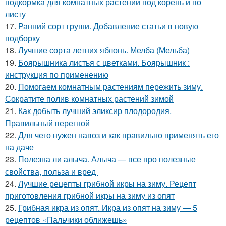
подкормка для комнатных растений под корень и по
листу
17.
Ранний сорт груши. Добавление статьи в новую
подборку
18.
Лучшие сорта летних яблонь. Мелба (Мельба)
19.
Боярышника листья с цветками. Боярышник :
инструкция по применению
20.
Помогаем комнатным растениям пережить зиму.
Сократите полив комнатных растений зимой
21.
Как добыть лучший эликсир плодородия.
Правильный перегной
22.
Для чего нужен навоз и как правильно применять его
на даче
23.
Полезна ли алыча. Алыча — все про полезные
свойства, польза и вред
24.
Лучшие рецепты грибной икры на зиму. Рецепт
приготовления грибной икры на зиму из опят
25.
Грибная икра из опят. Икра из опят на зиму — 5
рецептов «Пальчики оближешь»