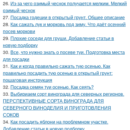
26.
Из-за чего озимый чеснок получается мелким. Мелкий
озимый чеснок
27.
Посадка годеции в открытый грунт. Общее описание
28.
Как сажать лук и морковь под зиму. Что даёт осенний
посев моркови
29.
Плохие соседи для груши. Добавление статьи в
новую подборку
30.
Все, что нужно знать о посеве туи. Подготовка места
для посадки
31.
Как и когда правильно сажать тую осенью. Как
правильно посадить тую осенью в открытый грунт:
пошаговая инструкция
32.
Посадка семян туи осенью. Как сеять?
33.
Выбириаем сорт винограда для северных регионов.
ПЕРСПЕКТИВНЫЕ СОРТА ВИНОГРАДА ДЛЯ
CЕВЕРНОГО ВИНОДЕЛИЯ И ПРИГОТОВЛЕНИЯ
СОКОВ
34.
Как посадить яблони на проблемном участке.
Добавление статьи в новую подборку