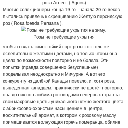
роза Агнесс ( Agnes)
Многие селекционеры конца 19-го - начала 20-го веков
пытались привлечь к скрещиванию Жёлтую персидскую
роз ( Rosa foetida Persiana ),
чтобы создать зимостойкий сорт розы со столь же
ослепительно жёлтыми цветами, но только чтобы она
цвела по возможности повторно и не болела. Эти
попытки (правда совершенно безуспешные)
проделывал неоднократно и Мичурин. А вот его
конкуренту из далёкой Канады повезло, и, хотя роза,
выведенная канадцем, практически не цветёт повторно,
она до сих пор любима розоводами северных стран за
свои махровые цветы уникального нежно-жёлтого цвета
с абрикосово-охристым насыщением в центре,
восхитительный аромат, в котором к розовому маслу
примешивается волнующая горечь померанца, обилие