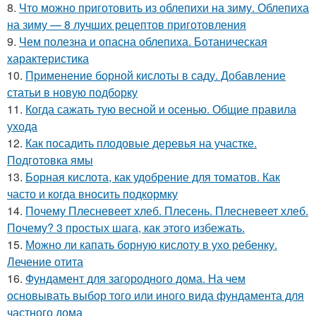
8.
Что можно приготовить из облепихи на зиму. Облепиха
на зиму — 8 лучших рецептов приготовления
9.
Чем полезна и опасна облепиха. Ботаническая
характеристика
10.
Применение борной кислоты в саду. Добавление
статьи в новую подборку
11.
Когда сажать тую весной и осенью. Общие правила
ухода
12.
Как посадить плодовые деревья на участке.
Подготовка ямы
13.
Борная кислота, как удобрение для томатов. Как
часто и когда вносить подкормку
14.
Почему Плесневеет хлеб. Плесень. Плесневеет хлеб.
Почему? 3 простых шага, как этого избежать.
15.
Можно ли капать борную кислоту в ухо ребенку.
Лечение отита
16.
Фундамент для загородного дома. На чем
основывать выбор того или иного вида фундамента для
частного дома