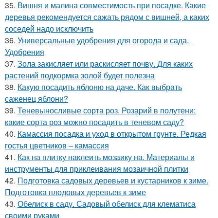
35.
Вишня и малина совместимость при посадке. Какие
деревья рекомендуется сажать рядом с вишней, а каких
соседей надо исключить
36.
Универсальные удобрения для огорода и сада.
Удобрения
37.
Зола закисляет или раскисляет почву. Для каких
растений подкормка золой будет полезна
38.
Какую посадить яблоню на даче. Как выбрать
саженец яблони?
39.
Теневыносливые сорта роз. Розарий в полутени:
какие сорта роз можно посадить в теневом саду?
40.
Камассия посадка и уход в открытом грунте. Редкая
гостья цветников – камассия
41.
Как на плитку наклеить мозаику на. Материалы и
инструменты для приклеивания мозаичной плитки
42.
Подготовка садовых деревьев и кустарников к зиме.
Подготовка плодовых деревьев к зиме
43.
Обелиск в саду. Садовый обелиск для клематиса
своими руками