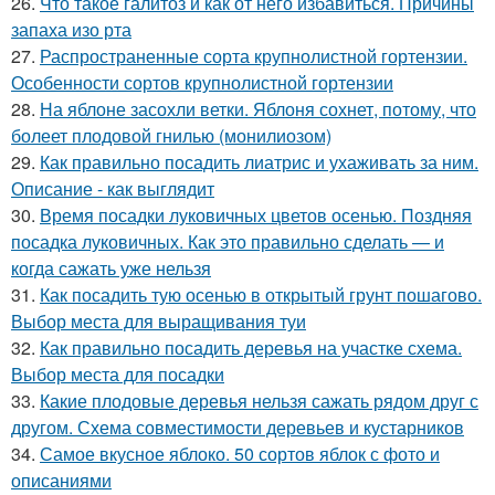
26.
Что такое галитоз и как от него избавиться. Причины
запаха изо рта
27.
Распространенные сорта крупнолистной гортензии.
Особенности сортов крупнолистной гортензии
28.
На яблоне засохли ветки. Яблоня сохнет, потому, что
болеет плодовой гнилью (монилиозом)
29.
Как правильно посадить лиатрис и ухаживать за ним.
Описание - как выглядит
30.
Время посадки луковичных цветов осенью. Поздняя
посадка луковичных. Как это правильно сделать — и
когда сажать уже нельзя
31.
Как посадить тую осенью в открытый грунт пошагово.
Выбор места для выращивания туи
32.
Как правильно посадить деревья на участке схема.
Выбор места для посадки
33.
Какие плодовые деревья нельзя сажать рядом друг с
другом. Схема совместимости деревьев и кустарников
34.
Самое вкусное яблоко. 50 сортов яблок с фото и
описаниями