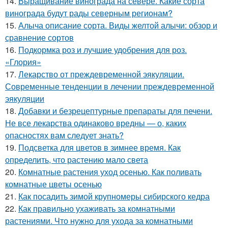
14.
Выращивание винограда на севере. Какие сорта
винограда будут рады северным регионам?
15.
Алыча описание сорта. Виды желтой алычи: обзор и
сравнение сортов
16.
Подкормка роз и лучшие удобрения для роз.
«Глория»
17.
Лекарство от преждевременной эякуляции.
Современные тенденции в лечении преждевременной
эякуляции
18.
Добавки и безрецептурные препараты для печени.
Не все лекарства одинаково вредны — о, каких
опасностях вам следует знать?
19.
Подсветка для цветов в зимнее время. Как
определить, что растению мало света
20.
Комнатные растения уход осенью. Как поливать
комнатные цветы осенью
21.
Как посадить зимой крупномеры сибирского кедра
22.
Как правильно ухаживать за комнатными
растениями. Что нужно для ухода за комнатными