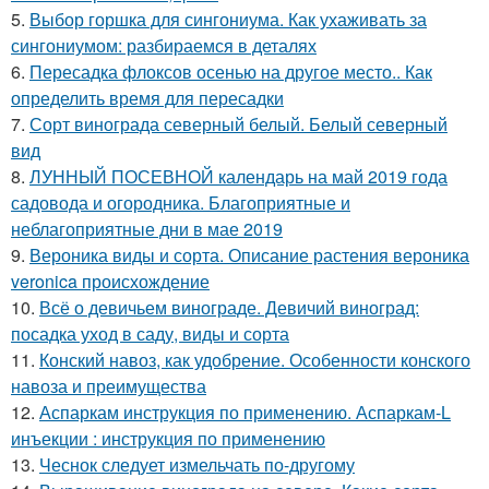
5.
Выбор горшка для сингониума. Как ухаживать за
сингониумом: разбираемся в деталях
6.
Пересадка флоксов осенью на другое место.. Как
определить время для пересадки
7.
Сорт винограда северный белый. Белый северный
вид
8.
ЛУННЫЙ ПОСЕВНОЙ календарь на май 2019 года
садовода и огородника. Благоприятные и
неблагоприятные дни в мае 2019
9.
Вероника виды и сорта. Описание растения вероника
veronica происхождение
10.
Всё о девичьем винограде. Девичий виноград:
посадка уход в саду, виды и сорта
11.
Конский навоз, как удобрение. Особенности конского
навоза и преимущества
12.
Аспаркам инструкция по применению. Аспаркам-L
инъекции : инструкция по применению
13.
Чеснок следует измельчать по-другому