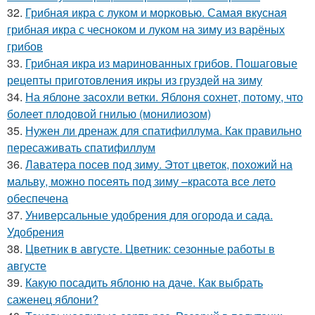
32.
Грибная икра с луком и морковью. Самая вкусная
грибная икра с чесноком и луком на зиму из варёных
грибов
33.
Грибная икра из маринованных грибов. Пошаговые
рецепты приготовления икры из груздей на зиму
34.
На яблоне засохли ветки. Яблоня сохнет, потому, что
болеет плодовой гнилью (монилиозом)
35.
Нужен ли дренаж для спатифиллума. Как правильно
пересаживать спатифиллум
36.
Лаватера посев под зиму. Этот цветок, похожий на
мальву, можно посеять под зиму –красота все лето
обеспечена
37.
Универсальные удобрения для огорода и сада.
Удобрения
38.
Цветник в августе. Цветник: сезонные работы в
августе
39.
Какую посадить яблоню на даче. Как выбрать
саженец яблони?