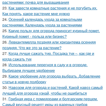
растениями: почва для выращивания
23.
Как завести комнатные растения и не погубить их.
Как понять, какое растение мне нужно
24.
Осенний календарь ухода за комнатными
растениями. Календарь ухода за растениями
25.
Какую пользу для огорода приносит куриный помет.
Куриный помет - польза или бизнес?
26.
Левкантемелла поздняя или хризантема осенняя
поздняя. Что же это за растение?
27.
Когда лучше сажать тую. Посадка туи –, как где и
когда сажать туи
28.
Использование перегноя в саду и в огороде.
Выбираем лучшее удобрение
29.
Какое удобрение для огорода выбрать. Добавление
статьи в новую подборку
30.
Навозом для огорода и растений. Какой навоз самый
лучший для огорода узнай, чтобы не ошибиться
31.
Грибная икра с помидорами и болгарским перцем.
Самый вкусный рецепт икры из вареных грибов