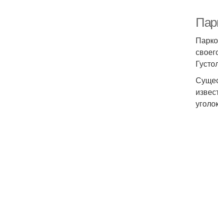
Пар
Парко
своег
Густо
Сущес
извес
уголо