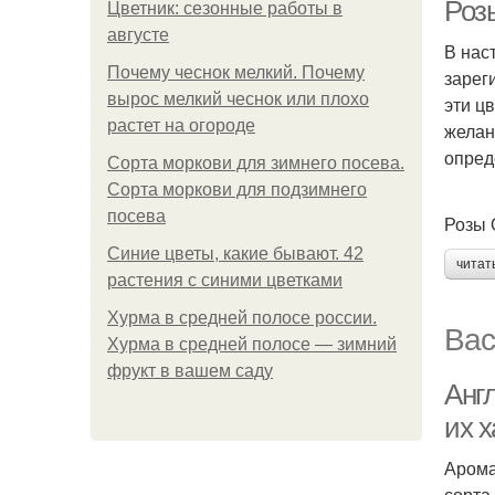
Роз
Цветник: сезонные работы в
августе
В нас
Почему чеснок мелкий. Почему
зарег
вырос мелкий чеснок или плохо
эти ц
растет на огороде
желан
опред
Сорта моркови для зимнего посева.
Сорта моркови для подзимнего
посева
Розы 
Синие цветы, какие бывают. 42
читат
растения с синими цветками
Хурма в средней полосе россии.
Вас
Хурма в средней полосе — зимний
фрукт в вашем саду
Анг
их 
Арома
сорта