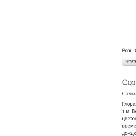
Розы 
читат
Сор
Самые
Глори
1 м. 
цвето
време
дождю