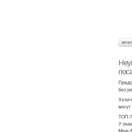
читат
Неу
пос
Предс
без у
Хотит
могут
ТОП-7
У зна
Mme.A.