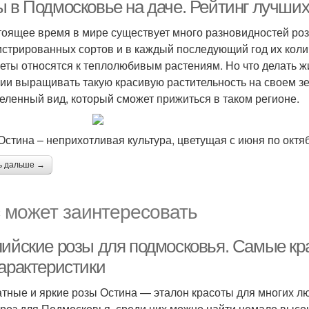
регионов
ы в Подмосковье на даче. Рейтинг лучших
тоящее время в мире существует много разновидностей роз
истрированных сортов и в каждый последующий год их коли
веты относятся к теплолюбивым растениям. Но что делать 
ии выращивать такую красивую растительность на своем зе
еленный вид, который сможет прижиться в таком регионе.
Остина – неприхотливая культура, цветущая с июня по октя
ь дальше →
 может заинтересовать
лийские розы для подмосковья. Самые кр
характеристики
тные и яркие розы Остина — эталон красоты для многих лю
 роз для Подмосковья, среди них можно найти немало высо