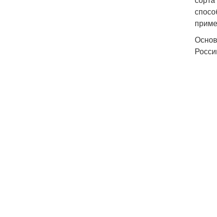
спосо
приме
Основ
Росси