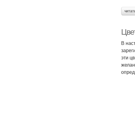
читат
Цве
В нас
зарег
эти ц
желан
опред