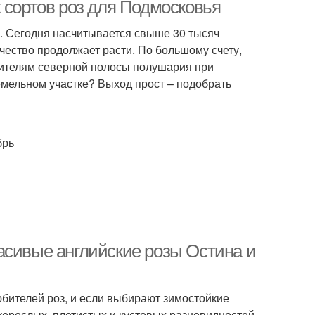
 сортов роз для Подмосковья
. Сегодня насчитывается свыше 30 тысяч
чество продолжает расти. По большому счету,
жителям северной полосы полушария при
мельном участке? Выход прост – подобрать
брь
асивые английские розы Остина и
бителей роз, и если выбирают зимостойкие
корослых, плетистых и кустовых разновидностей,