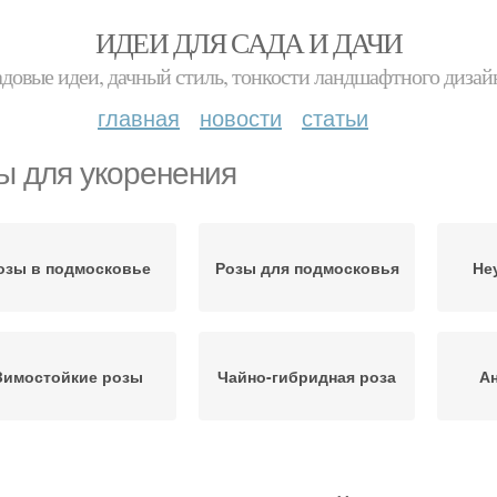
ИДЕИ ДЛЯ САДА И ДАЧИ
адовые идеи, дачный стиль, тонкости ландшафтного дизай
главная
новости
статьи
ы для укоренения
озы в подмосковье
Розы для подмосковья
Не
Зимостойкие розы
Чайно-гибридная роза
Ан
озы для северных