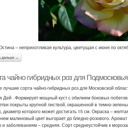
Остина – неприхотливая культура, цветущая с июня по октя
ь дальше →
та чайно гибридных роз для Подмосковья
 лучшие сорта чайно-гибридных роз для Московской облас
я Дей . Формирует мощный куст с обилием боковых побегов. 
Ветви покрыты крупной листвой, окрашенной в темно-зелены
к, диаметр которого может достигать 15 см. Окраска – желта
нем малиновый цвет выгорает до бледно-розового. Аромат 
 и заболеваниям – средняя. Сорт среднеустойчив к мороза