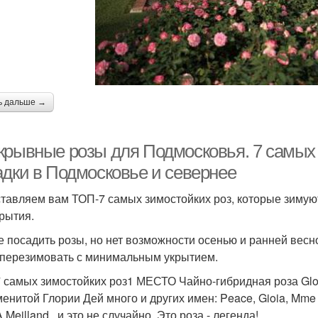
ь дальше →
крывные розы для Подмосковья. 7 самых 
адки в Подмосковье и севернее
тавляем вам ТОП-7 самых зимостойких роз, которые зимую
крытия.
е посадить розы, но нет возможности осенью и ранней весн
 перезимовать с минимальным укрытием.
 самых зимостойких роз1 МЕСТО Чайно-гибридная роза Glor
менитой Глории Дей много и других имен: Peace, Gioia, Mme A
Meilland , и это не случайно. Это роза - легенда!