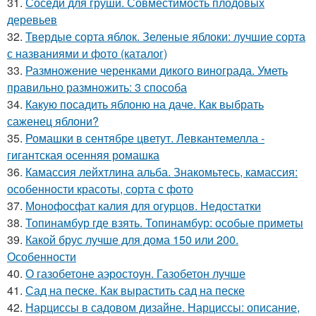
31.
Соседи для груши. Совместимость плодовых
деревьев
32.
Твердые сорта яблок. Зеленые яблоки: лучшие сорта
с названиями и фото (каталог)
33.
Размножение черенками дикого винограда. Уметь
правильно размножить: 3 способа
34.
Какую посадить яблоню на даче. Как выбрать
саженец яблони?
35.
Ромашки в сентябре цветут. Левкантемелла -
гигантская осенняя ромашка
36.
Камассия лейхтлина альба. Знакомьтесь, камассия:
особенности красоты, сорта с фото
37.
Монофосфат калия для огурцов. Недостатки
38.
Топинамбур где взять. Топинамбур: особые приметы
39.
Какой брус лучше для дома 150 или 200.
Особенности
40.
О газобетоне аэростоун. Газобетон лучше
41.
Сад на песке. Как вырастить сад на песке
42.
Нарциссы в садовом дизайне. Нарциссы: описание,