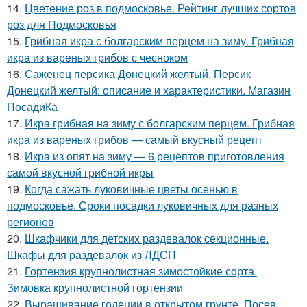
14.
Цветение роз в подмосковье. Рейтинг лучших сортов
роз для Подмосковья
15.
Грибная икра с болгарским перцем на зиму. Грибная
икра из вареных грибов с чесноком
16.
Саженец персика Донецкий желтый. Персик
Донецкий желтый: описание и характеристики. Магазин
ПосадиКа
17.
Икра грибная на зиму с болгарским перцем. Грибная
икра из вареных грибов — самый вкусный рецепт
18.
Икра из опят на зиму — 6 рецептов приготовления
самой вкусной грибной икры
19.
Когда сажать луковичные цветы осенью в
подмосковье. Сроки посадки луковичных для разных
регионов
20.
Шкафчики для детских раздевалок секционные.
Шкафы для раздевалок из ЛДСП
21.
Гортензия крупнолистная зимостойкие сорта.
Зимовка крупнолистной гортензии
22.
Выращивание годеции в открытом грунте. Посев