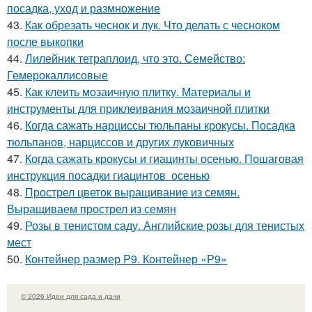
посадка, уход и размножение
43.
Как обрезать чеснок и лук. Что делать с чесноком
после выкопки
44.
Лилейник тетраплоид, что это. Семейство:
Гемерокаллисовые
45.
Как клеить мозаичную плитку. Материалы и
инструменты для приклеивания мозаичной плитки
46.
Когда сажать нарциссы тюльпаны крокусы. Посадка
тюльпанов, нарциссов и других луковичных
47.
Когда сажать крокусы и гиацинты осенью. Пошаговая
инструкция посадки гиацинтов осенью
48.
Прострел цветок выращивание из семян.
Выращиваем прострел из семян
49.
Розы в тенистом саду. Английские розы для тенистых
мест
50.
Контейнер размер P9. Контейнер «Р9»
© 2026 Идеи для сада и дачи