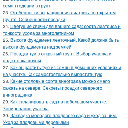
семян годеции в грунт
23.
Особенности выращивания лиатриса в открытом
грунте. Особенности посадки
24.
Цветущие свечи для вашего сада: сорта лиатриса и
тонкости ухода за многолетником
25.
Высота фундамент ленточный. Какой должна быть
высота фундамента над землёй
26.
Посадка туи в открытый грунт. Выбор участка и
подготовка почвы
27.
Как вырастить тую из семян в домашних условиях и
на участке. Как самостоятельно вырастить тую
28.
Какие столовые сорта винограда можно смело
сажать на севере. Секреты посадки северного
виноградника
29.
Как спланировать сад на небольшом участке.
Зонирование участка
30.
Закладка молодого плодового сада и уход за ним.
Уход за плодовыми деревьями