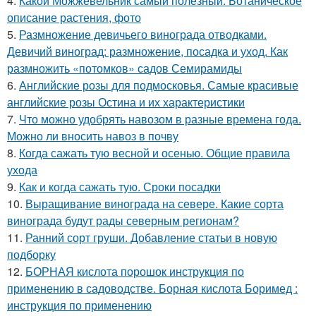
4.
Какой Можжевельник самый полезный. Ботаническое
описание растения, фото
5.
Размножение девичьего винограда отводками.
Девичий виноград: размножение, посадка и уход. Как
размножить «потомков» садов Семирамиды
6.
Английские розы для подмосковья. Самые красивые
английские розы Остина и их характеристики
7.
Что можно удобрять навозом в разные времена года.
Можно ли вносить навоз в почву
8.
Когда сажать тую весной и осенью. Общие правила
ухода
9.
Как и когда сажать тую. Сроки посадки
10.
Выращивание винограда на севере. Какие сорта
винограда будут рады северным регионам?
11.
Ранний сорт груши. Добавление статьи в новую
подборку
12.
БОРНАЯ кислота порошок инструкция по
применению в садоводстве. Борная кислота Боримед :
инструкция по применению