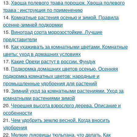
13.
Хвоща полевого трава порошок. Хвоща полевого
трава : инструкция по применению
14.
Комнатные растения осенью и зимой. Правила
осенне-зимней подкормки
15.
Виноград сорта морозостойкие. Лучшие
представители
16.
Как ухаживать за комнатными цветами. Комнатные
цветы: уход в домашних условиях
17.
Какие Орехи растут в россии. Фундук
18.
Подкормка домашних цветов осенью. Осенняя
подкормка комнатных цветов: народные и
промышленные удобрения для растений
19.
Зимний уход за комнатными растениями. Уход за
комнатными растениями зимой
20.
Черешня высота взрослого дерева. Описание и
особенности
21.
Чем удобрить землю весной. Когда вносить
удобрения
22.
Мелкие луковицы тюльпана, что делать. Как