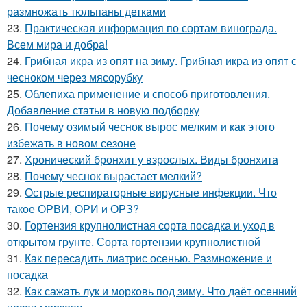
размножать тюльпаны детками
23.
Практическая информация по сортам винограда.
Всем мира и добра!
24.
Грибная икра из опят на зиму. Грибная икра из опят с
чесноком через мясорубку
25.
Облепиха применение и способ приготовления.
Добавление статьи в новую подборку
26.
Почему озимый чеснок вырос мелким и как этого
избежать в новом сезоне
27.
Хронический бронхит у взрослых. Виды бронхита
28.
Почему чеснок вырастает мелкий?
29.
Острые респираторные вирусные инфекции. Что
такое ОРВИ, ОРИ и ОРЗ?
30.
Гортензия крупнолистная сорта посадка и уход в
открытом грунте. Сорта гортензии крупнолистной
31.
Как пересадить лиатрис осенью. Размножение и
посадка
32.
Как сажать лук и морковь под зиму. Что даёт осенний