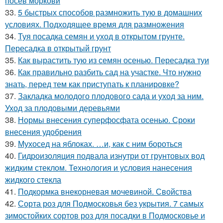
посев моркови
33.
5 быстрых способов размножить тую в домашних
условиях. Подходящее время для размножения
34.
Туя посадка семян и уход в открытом грунте.
Пересадка в открытый грунт
35.
Как вырастить тую из семян осенью. Пересадка туи
36.
Как правильно разбить сад на участке. Что нужно
знать, перед тем как приступать к планировке?
37.
Закладка молодого плодового сада и уход за ним.
Уход за плодовыми деревьями
38.
Нормы внесения суперфосфата осенью. Сроки
внесения удобрения
39.
Мухосед на яблоках. …и, как с ним бороться
40.
Гидроизоляция подвала изнутри от грунтовых вод
жидким стеклом. Технология и условия нанесения
жидкого стекла
41.
Подкормка внекорневая мочевиной. Свойства
42.
Сорта роз для Подмосковья без укрытия. 7 самых
зимостойких сортов роз для посадки в Подмосковье и