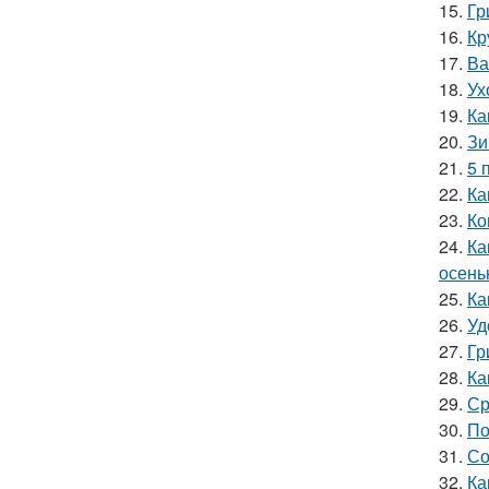
15.
Гр
16.
Кр
17.
Ва
18.
Ух
19.
Ка
20.
Зи
21.
5 
22.
Ка
23.
Ко
24.
Ка
осень
25.
Ка
26.
Уд
27.
Гр
28.
Ка
29.
Ср
30.
По
31.
Со
32.
Ка