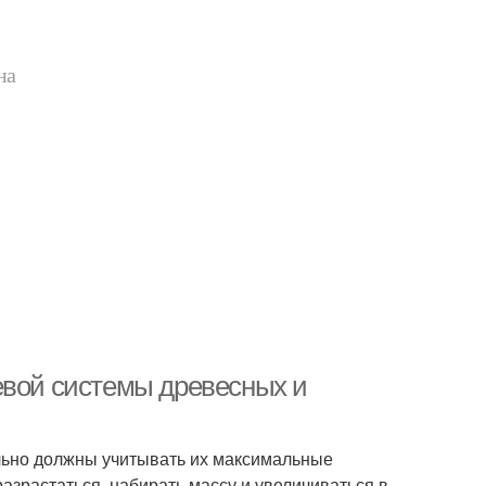
на
евой системы древесных и
льно должны учитывать их максимальные
азрастаться, набирать массу и увеличиваться в