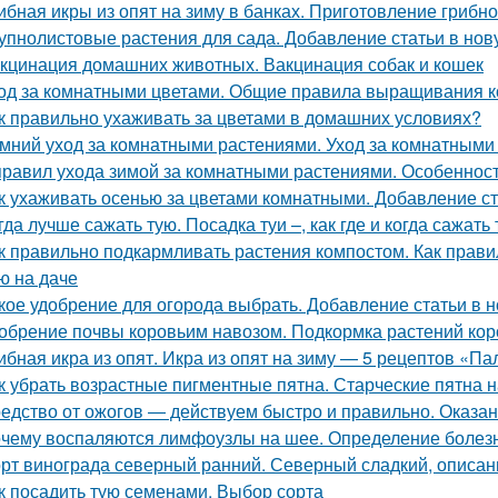
ибная икры из опят на зиму в банках. Приготовление грибно
упнолистовые растения для сада. Добавление статьи в нов
кцинация домашних животных. Вакцинация собак и кошек
од за комнатными цветами. Общие правила выращивания 
к правильно ухаживать за цветами в домашних условиях?
мний уход за комнатными растениями. Уход за комнатными
правил ухода зимой за комнатными растениями. Особеннос
к ухаживать осенью за цветами комнатными. Добавление ст
гда лучше сажать тую. Посадка туи –, как где и когда сажать 
к правильно подкармливать растения компостом. Как прави
ю на даче
кое удобрение для огорода выбрать. Добавление статьи в 
обрение почвы коровьим навозом. Подкормка растений ко
ибная икра из опят. Икра из опят на зиму — 5 рецептов «П
к убрать возрастные пигментные пятна. Старческие пятна н
едство от ожогов ― действуем быстро и правильно. Оказа
чему воспаляются лимфоузлы на шее. Определение болез
рт винограда северный ранний. Северный сладкий, описан
к посадить тую семенами. Выбор сорта