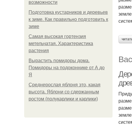
возможности
разме
Подготовка кустарников и деревьев
земле
к зиме. Как правильно подготовить к
систе
зиме
Самая высокая гортензия
читат
метельчатая. Характеристика
растения
Вас
Вырастить помидоры дома.
Помидоры на подоконнике от А до
Дер
Я
дре
Среднерослая яблоня это, какая
высота. Яблони со сдержанным
Приду
ростом (полукарлики и карлики)
разме
разме
земле
систе