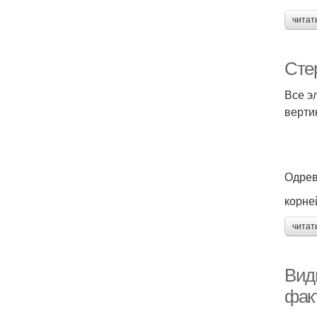
читат
Сте
Все э
верти
Одрев
корне
читат
Вид
фак