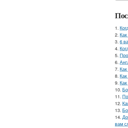
Пос
1.
Ког
2.
Как
3.
6 в
4.
Ког
5.
Про
6.
Анг
7.
Как
8.
Как
9.
Как
10.
Бо
11.
По
12.
Ка
13.
Бо
14.
До
вам с