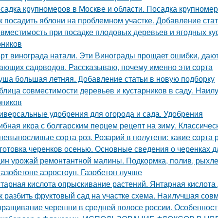
садка крупномеров в Москве и области. Посадка крупноме
к посадить яблони на проблемном участке. Добавление ста
вместимость при посадке плодовых деревьев и ягодных ку
рников
рт винограда натали. Эти Винограды прощает ошибки, даю
ающих садоводов. Рассказываю, почему именно эти сорта
уша большая летняя. Добавление статьи в новую подборку
блица совместимости деревьев и кустарников в саду. Наи
рников
иверсальные удобрения для огорода и сада. Удобрения
ибная икра с болгарским перцем рецепт на зиму. Классичес
невыносливые сорта роз. Розарий в полутени: какие сорта 
готовка черенков осенью. Основные сведения о черенках д
ин урожай ремонтантной малины. Подкормка, полив, рыхле
газобетоне аэростоун. Газобетон лучше
тарная кислота опрыскивание растений. Янтарная кислота 
к разбить фруктовый сад на участке схема. Наилучшая сов
ращивание черешни в средней полосе россии. Особеннос