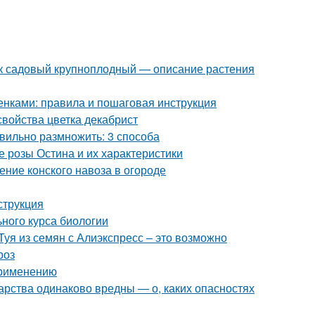
к садовый крупноплодный — описание растения
нками: правила и пошаговая инструкция
свойства цветка декабрист
вильно размножить: 3 способа
 розы Остина и их характеристики
ение конского навоза в огороде
струкция
ьного курса биологии
Туя из семян с Алиэкспресс – это возможно
роз
применению
арства одинаково вредны — о, каких опасностях