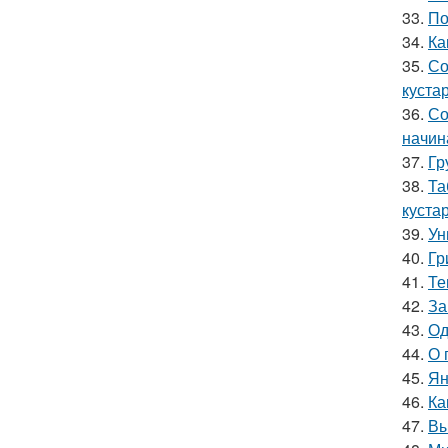
33.
По
34.
Ка
35.
Со
куста
36.
Со
начин
37.
Гр
38.
Та
куста
39.
Ун
40.
Гр
41.
Те
42.
За
43.
Од
44.
О 
45.
Ян
46.
Ка
47.
Вы