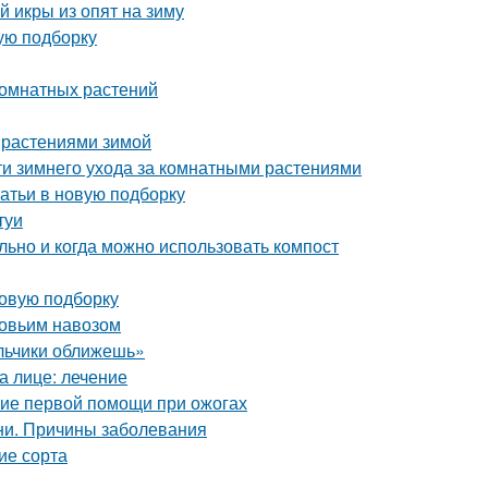
й икры из опят на зиму
ую подборку
комнатных растений
 растениями зимой
ти зимнего ухода за комнатными растениями
атьи в новую подборку
туи
льно и когда можно использовать компост
новую подборку
ровьим навозом
альчики оближешь»
а лице: лечение
ние первой помощи при ожогах
ни. Причины заболевания
ие сорта