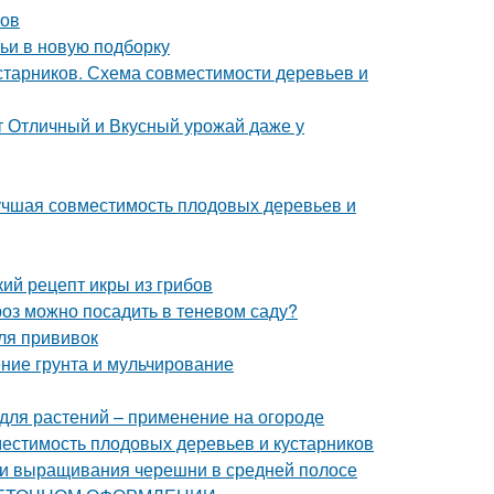
ров
тьи в новую подборку
старников. Схема совместимости деревьев и
т Отличный и Вкусный урожай даже у
лучшая совместимость плодовых деревьев и
кий рецепт икры из грибов
роз можно посадить в теневом саду?
ля прививок
ние грунта и мульчирование
для растений – применение на огороде
местимость плодовых деревьев и кустарников
ти выращивания черешни в средней полосе