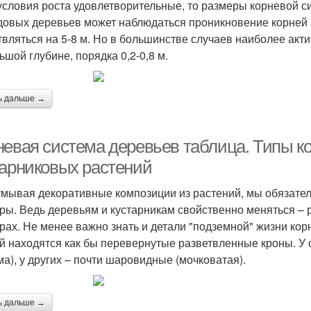
условия роста удовлетворительные, то размеры корневой с
довых деревьев может наблюдаться проникновение корней в 
твляться на 5-8 м. Но в большинстве случаев наиболее акт
ьшой глубине, порядка 0,2-0,8 м.
ь дальше →
невая система деревьев таблица. Типы к
тарниковых растений
мывая декоративные композиции из растений, мы обязате
ры. Ведь деревьям и кустарникам свойственно меняться – р
рах. Не менее важно знать и детали "подземной" жизни кор
й находятся как бы перевернутые разветвленные кроны. У
ма), у других – почти шаровидные (мочковатая).
ь дальше →