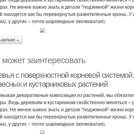
рах. Не менее важно знать и детали "подземной" жизни кор
й находятся как бы перевернутые разветвленные кроны. У
ма), у других – почти шаровидные (мочковатая).
ь дальше →
 может заинтересовать
евья с поверхностной корневой системой
весных и кустарниковых растений
мывая декоративные композиции из растений, мы обязате
ры. Ведь деревьям и кустарникам свойственно меняться – р
рах. Не менее важно знать и детали "подземной" жизни кор
й находятся как бы перевернутые разветвленные кроны. У
ма), у других – почти шаровидные (мочковатая).