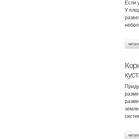
Если 
У пло
разве
небол
читат
Кор
кус
Приду
разме
разме
земле
систе
читат