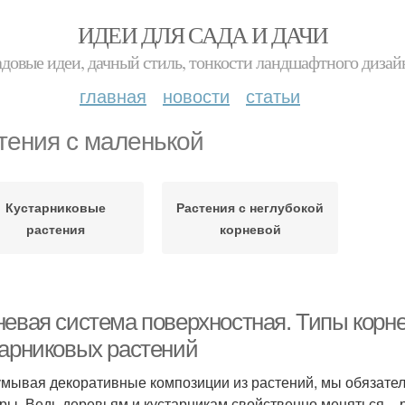
ИДЕИ ДЛЯ САДА И ДАЧИ
адовые идеи, дачный стиль, тонкости ландшафтного дизай
главная
новости
статьи
тения с маленькой
Кустарниковые
Растения с неглубокой
растения
корневой
невая система поверхностная. Типы корн
тарниковых растений
мывая декоративные композиции из растений, мы обязате
ры. Ведь деревьям и кустарникам свойственно меняться – р