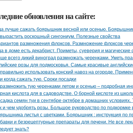
ледние обновления на сайте:
да лучше сажать боярышник весной или осенью. Боярышни
 вырастить роскошный сингониум. Полезные свойства
ариантов размножения флоксов. Размножение флоксов чере
да в доме есть декабрист. Приметы, суеверия и магические 
ще всего дикий виноград размножать черенками. Уметь пра
лийские розы для подмосковья. Самые красивые английские
 правильно использовать конский навоз на огороде. Примен
 и когда сажать тую. Сроки посадки
 размножить тую черенками летом и осенью – подробная ин
рная кислота для в садоводстве. О борной кислоте из школ
садка семян туи в сентябре октябре в домашних условиях. 
к и чем удобрять розы. Большое руководство по подкормке 
ярышника листья с цветками. Боярышник : инструкция по 
бавки и безрецептурные препараты для печени. Не все лек
ледует знать?