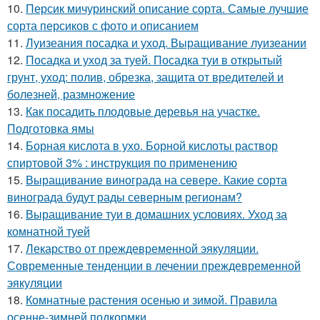
10.
Персик мичуринский описание сорта. Самые лучшие
сорта персиков с фото и описанием
11.
Луизеания посадка и уход. Выращивание луизеании
12.
Посадка и уход за туей. Посадка туи в открытый
грунт, уход: полив, обрезка, защита от вредителей и
болезней, размножение
13.
Как посадить плодовые деревья на участке.
Подготовка ямы
14.
Борная кислота в ухо. Борной кислоты раствор
спиртовой 3% : инструкция по применению
15.
Выращивание винограда на севере. Какие сорта
винограда будут рады северным регионам?
16.
Выращивание туи в домашних условиях. Уход за
комнатной туей
17.
Лекарство от преждевременной эякуляции.
Современные тенденции в лечении преждевременной
эякуляции
18.
Комнатные растения осенью и зимой. Правила
осенне-зимней подкормки