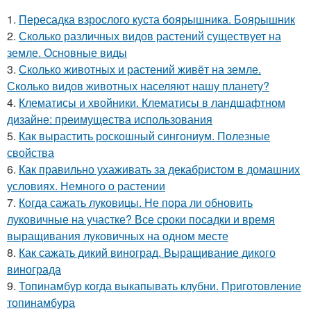
1.
Пересадка взрослого куста боярышника. Боярышник
2.
Сколько различных видов растений существует на
земле. Основные виды
3.
Сколько животных и растений живёт на земле.
Сколько видов животных населяют нашу планету?
4.
Клематисы и хвойники. Клематисы в ландшафтном
дизайне: преимущества использования
5.
Как вырастить роскошный сингониум. Полезные
свойства
6.
Как правильно ухаживать за декабристом в домашних
условиях. Немного о растении
7.
Когда сажать луковицы. Не пора ли обновить
луковичные на участке? Все сроки посадки и время
выращивания луковичных на одном месте
8.
Как сажать дикий виноград. Выращивание дикого
винограда
9.
Топинамбур когда выкапывать клубни. Приготовление
топинамбура