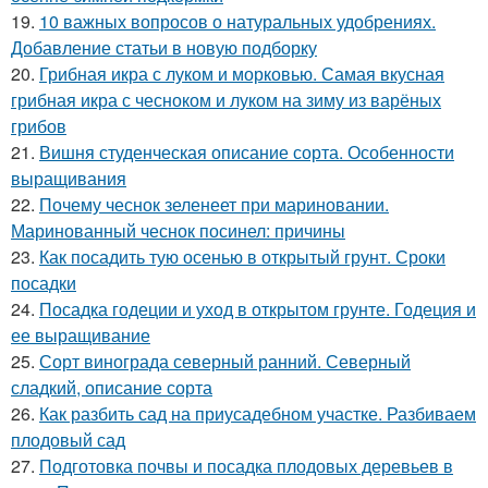
19.
10 важных вопросов о натуральных удобрениях.
Добавление статьи в новую подборку
20.
Грибная икра с луком и морковью. Самая вкусная
грибная икра с чесноком и луком на зиму из варёных
грибов
21.
Вишня студенческая описание сорта. Особенности
выращивания
22.
Почему чеснок зеленеет при мариновании.
Маринованный чеснок посинел: причины
23.
Как посадить тую осенью в открытый грунт. Сроки
посадки
24.
Посадка годеции и уход в открытом грунте. Годеция и
ее выращивание
25.
Сорт винограда северный ранний. Северный
сладкий, описание сорта
26.
Как разбить сад на приусадебном участке. Разбиваем
плодовый сад
27.
Подготовка почвы и посадка плодовых деревьев в