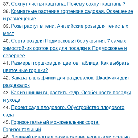
37.
Сохнут листья каштана. Почему сохнут каштаны?
38.
Комнатные растения гортензия садовая. Освещение
и размещение
39.
Розы растут в тени. Английские розы для тенистых
мест
40.
Сорта роз для Подмосковья без укрытия. 7 самых
зимостойких сортов роз для посадки в Подмосковье и
севернее
41.
Размеры горшков для цветов таблица. Как выбрать
цветочные горшки?
42.
Заказать шкафчики для раздевалок. Шкафчики для
раздевалок
43.
Как из шишки вырастить кедр. Особенности посадки
и ухода
44.
Проект сада плодового. Обустройство плодового
сада
45.
Горизонтальный можжевельник сорта.
Горизонтальный
46.
Девичий виноград размножение черенками осенью.