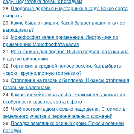
саду. Подготовка почвы к посадкам
28.
Плодовые деревья и кустарники в саду. Какие сорта
выбрать
29.
Какие бывают вишни. Какой бывает вишня и как ее
выращивать?
30.
Монофосфат калия применение. Инструкция по
применению Монофосфата калия
31.
Роза канина для подвоя. Выбор подвоя: роза канина
и другие шиповники
32.
Гортензия в средней полосе россии. Как выбрать
«свою» крупнолистную гортензию?
33.
Отопление на газовых баллонах. Нюансы отопления
газовыми баллонами
34.
Камассия лейхтлина альба. Знакомьтесь, камассия:
особенности красоты, сорта с фото
35.
Чтоб построить дом сколько надо денег. Стоимость
земельного участка и первоначальных вложений
36.
Посадка земляники осенью сроки. Плюсы осенней
посадки