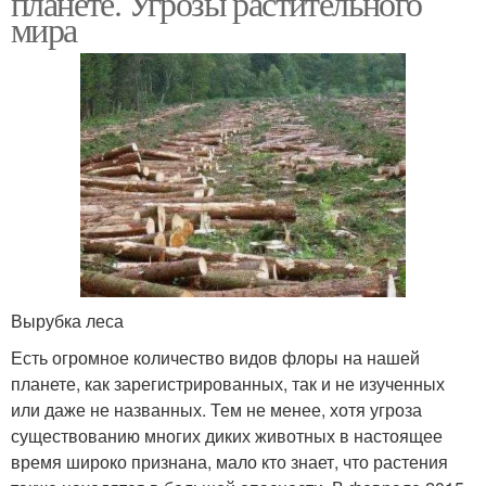
планете. Угрозы растительного
мира
Синие цветы
Полевые цветы
Многолетник с
Голубые цветы
сиреневыми цветами
Вырубка леса
Синие цвета
Высокие цветы
Есть огромное количество видов флоры на нашей
планете, как зарегистрированных, так и не изученных
или даже не названных. Тем не менее, хотя угроза
существованию многих диких животных в настоящее
Цвета для палисадника
Цвета в палисаднике
время широко признана, мало кто знает, что растения