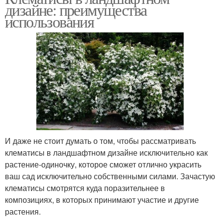
дизайне: преимущества
использования
Многолетний цветок
Цвета в емкости
Цвета под зиму
И даже не стоит думать о том, чтобы рассматривать
клематисы в ландшафтном дизайне исключительно как
растение-одиночку, которое сможет отлично украсить
ваш сад исключительно собственными силами. Зачастую
клематисы смотрятся куда поразительнее в
композициях, в которых принимают участие и другие
растения.