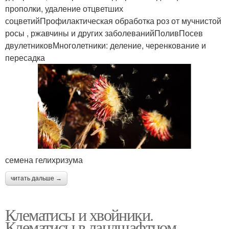
прополки, удаление отцветших
соцветийПрофилактическая обработка роз от мучнистой
Засухоустойчивые
Весенние цветы
росы , ржавчины и других заболеванийПоливПосев
цветы
двулетниковМноголетники: деление, черенкование и
пересадка
Растение с
Многолетние розы
фиолетовыми цветами
Цвета с сиреневыми и
Фиолетовые цветы
семена гелихризума
читать дальше →
Цвета с сиреневыми
Луковичные цвета
цветами
Клематисы и хвойники.
Клематисы в ландшафтном