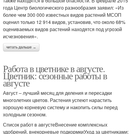
также находятся в большой опасности. В феврале 2015
года Центр биологического разнообразия заявил: «Из
более чем 300 000 известных видов растений МСОП
оценил только 12 914 видов, установив, что около 68%
Неприхотливые цветы
Крупные цветы
оцениваемых видов растений находятся под угрозой
исчезновения».
читать дальше →
Неприхотливые цвета
Цвета для дачи
Работа в цветнике в августе.
Цветник: сезонные работы в
августе
Клумбы из многолетних
Многолетние растения
цветов
Август – лучший месяц для деления и пересадки
многолетних цветов. Растения успеют нарастить
хорошую корневую систему и накопить силы перед
холодным сезоном.
Многолетние
Многолетние цвета
первоцветы
Список работ в августеВнесение комплексных
удобрений, внекорневые подкормкиУход за цветниками: