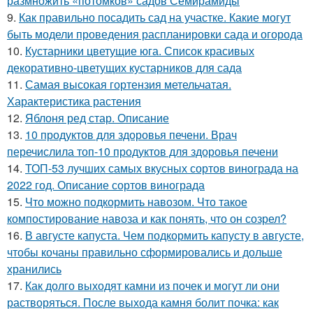
размножить «потомков» садов Семирамиды
9.
Как правильно посадить сад на участке. Какие могут
быть модели проведения распланировки сада и огорода
10.
Кустарники цветущие юга. Список красивых
декоративно-цветущих кустарников для сада
11.
Самая высокая гортензия метельчатая.
Характеристика растения
12.
Яблоня ред стар. Описание
13.
10 продуктов для здоровья печени. Врач
перечислила топ-10 продуктов для здоровья печени
14.
ТОП-53 лучших самых вкусных сортов винограда на
2022 год. Описание сортов винограда
15.
Что можно подкормить навозом. Что такое
компостирование навоза и как понять, что он созрел?
16.
В августе капуста. Чем подкормить капусту в августе,
чтобы кочаны правильно сформировались и дольше
хранились
17.
Как долго выходят камни из почек и могут ли они
растворяться. После выхода камня болит почка: как