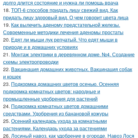
долго длится состояние и нужна ли помощь врача
18.
ТОП-6 способов придать лицу свежий вид. Как
придать лицу здоровый вид. О чем говорит цвета лица
19.
Как вылечить аденому предстательной железы.
Современные методики лечения аденомы простаты
20.
Едят ли мыши лук репчатый. Что едят мыши в
природе и в домашних условиях
21.
Монтаж электрики в деревянном доме. №4. Создание
схемы электропроводки
22.
Вакцинация домашних животных. Вакцинация собак
и кошек
23.
Подкормка домашних цветов осенью. Осенняя
подкормка комнатных цветов: народные и
промышленные удобрения для растений
24.
Подкормка комнатных цветов домашними
средствами. Удобрения из банановой кожуры
25.
Осенний календарь ухода за комнатными
растениями. Календарь ухода за растениями
26.
Лосиный навоз, как удобрение в огороде. Навоз Лося