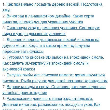
1.
Как правильно посадить дерево весной. Подготовка
ямы
2.
Виноград в ландшафтном дизайне. Какие сорта
винограда подойдут для украшения участка
3.
Cингониум уход в домашних условиях. Сингониум:
виды и уход в домашних условиях
4.
Деление и пересадка флоксов весной и осенью на
другое место. Когда и в какое время года лучше
пересаживать флоксы
5.
Туториал по рисовке 3D рыбок на эпоксидной смоле.
Как сделать 3D-картину из эпоксидной смолы и
акриловой краски
6.
Рисунки рыбы для срисовки помогут детям научиться
рисовать. Рыба рисунок для детей поэтапно карандашом
7.
Вероника виды и сорта. Описание растения вероника
veronica происхождение
8.
Размножение девичьего винограда отводками.
Девичий виноград: размножение, посадка и уход. Как