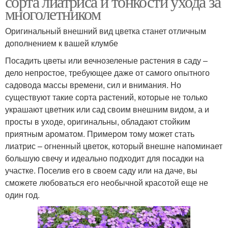
сорта лиатриса и тонкости ухода за
многолетником
Оригинальный внешний вид цветка станет отличным
дополнением к вашей клумбе
Цвета для сада
Крупные цветы
Посадить цветы или вечнозеленые растения в саду –
дело непростое, требующее даже от самого опытного
садовода массы времени, сил и внимания. Но
существуют такие сорта растений, которые не только
Неприхотливые цвета
Цвета для дачи
украшают цветник или сад своим внешним видом, а и
просты в уходе, оригинальны, обладают стойким
приятным ароматом. Примером тому может стать
лиатрис – огненный цветок, который внешне напоминает
большую свечу и идеально подходит для посадки на
участке. Поселив его в своем саду или на даче, вы
сможете любоваться его необычной красотой еще не
один год.