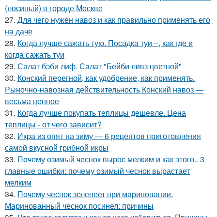
(лосиный) в городе Москве
27.
Для чего нужен навоз и как правильно применять его
на даче
28.
Когда лучше сажать тую. Посадка туи –, как где и
когда сажать туи
29.
Салат бэби лиф. Салат "Бейби ливз цветной"
30.
Конский перегной, как удобрение, как применять.
Рыночно-навозная действительность Конский навоз —
весьма ценное
31.
Когда лучше покупать теплицы дешевле. Цена
теплицы - от чего зависит?
32.
Икра из опят на зиму — 6 рецептов приготовления
самой вкусной грибной икры
33.
Почему озимый чеснок вырос мелким и как этого.. 3
главные ошибки: почему озимый чеснок вырастает
мелким
34.
Почему чеснок зеленеет при мариновании.
Маринованный чеснок посинел: причины