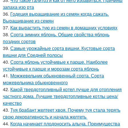
35.
Что такое галитоз и как от него избавиться. Причины
запаха изо рта
36.
Годеция выращивание из семян когда сажать.
Выращивание из семян
37.
Как вырастить тую из семян в домашних условиях
38.
Сорта зимних яблонь. Общие свойства яблонь
поздних сортов
39.
Самые урожайные сорта вишни. Кустовые сорта
вишни для Средней полосы
40.
Сорта яблонь устойчивые к парше. Наиболее
устойчивые к парше и морозам сорта яблонь
41.
Можжевельник обыкновенный сорта. Сорта
можевельника обыкновенного
42.
Какой твердотопливный котел лучше для отопления
частного дома. Лучшие твердотопливные котлы цена/
качество
43.
Туя брабант желтеет хвоя. Почему туя стала терять
свою декоративность и начала желтеть
44.
Когда начинает плодоносить алыча. Преимущества