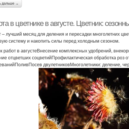
ь дальше →
та в цветнике в августе. Цветник: сезонн
т – лучший месяц для деления и пересадки многолетних цв
вую систему и накопить силы перед холодным сезоном.
к работ в августеВнесение комплексных удобрений, внекор
ние отцветших соцветийПрофилактическая обработка роз от
еванийПоливПосев двулетниковМноголетники: деление, че