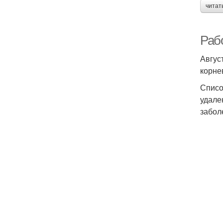
читат
Рабо
Авгус
корне
Списо
удале
забол