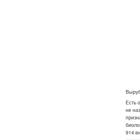
Выруб
Есть 
не на
призн
биоло
914 в