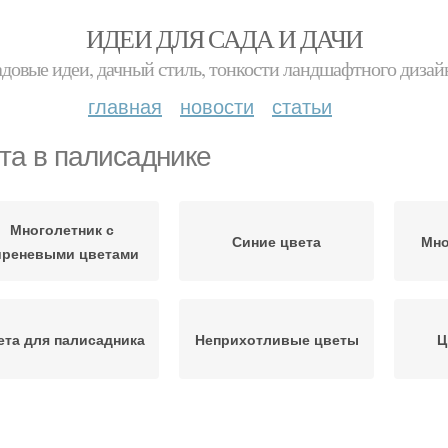
ИДЕИ ДЛЯ САДА И ДАЧИ
адовые идеи, дачный стиль, тонкости ландшафтного дизай
главная
новости
статьи
та в палисаднике
Многолетник с
Синие цвета
Мно
иреневыми цветами
ета для палисадника
Неприхотливые цветы
Ц
прихотливые цвета
Цвета для дачи