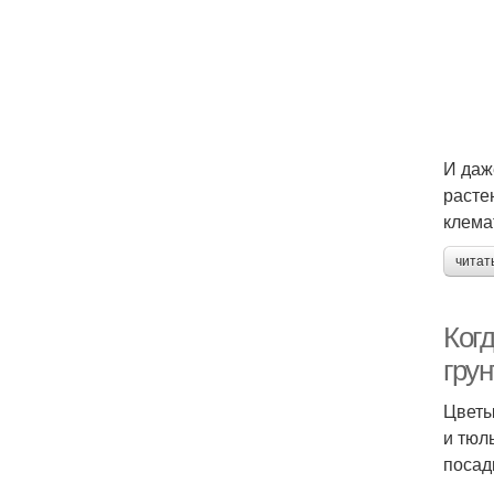
И даж
расте
клема
читат
Ког
грун
Цветы
и тюл
посад