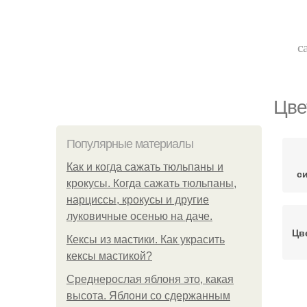
с
Цве
Популярные материалы
Как и когда сажать тюльпаны и
с
крокусы. Когда сажать тюльпаны,
нарциссы, крокусы и другие
луковичные осенью на даче.
Цв
Кексы из мастики. Как украсить
кексы мастикой?
Среднерослая яблоня это, какая
высота. Яблони со сдержанным
Не