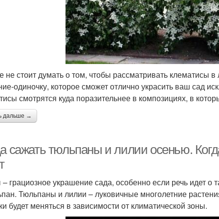
е не стоит думать о том, чтобы рассматривать клематисы 
ние-одиночку, которое сможет отлично украсить ваш сад и
тисы смотрятся куда поразительнее в композициях, в котор
ь дальше →
да сажать тюльпаны и лилии осенью. Ког
т
 – грациозное украшение сада, особенно если речь идет о т
ьпан. Тюльпаны и лилии – луковичные многолетние растения
ки будет меняться в зависимости от климатической зоны.