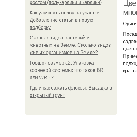
Цвет
ростом (полукарлики и карлики)
мно
Как улучшить почву на участке.
Добавление статьи в новую
Ориги
подборку
Посад
Сколько видов растений и
садов
животных на Земле. Сколько видов
цветн
живых организмов на Земле?
Приме
подхо
Горшок размер с2. Упаковка
красо
корневой системы: что такое BR
или WRB?
Где и как сажать флоксы. Высадка в
открытый грунт