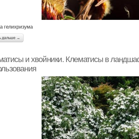
а гелихризума
ь дальше →
матисы и хвойники. Клематисы в ландша
ользования