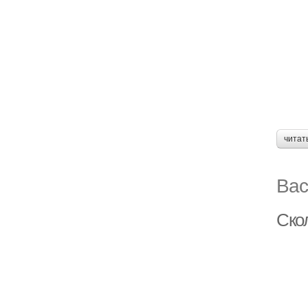
читат
Вас
Ско