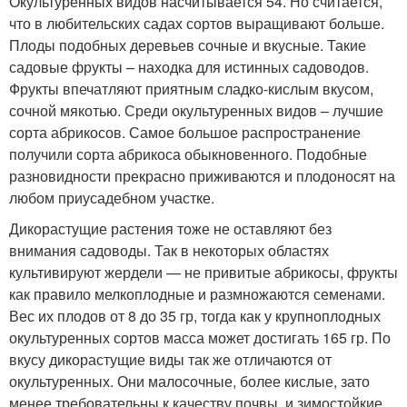
Окультуренных видов насчитывается 54. Но считается,
что в любительских садах сортов выращивают больше.
Плоды подобных деревьев сочные и вкусные. Такие
садовые фрукты – находка для истинных садоводов.
Фрукты впечатляют приятным сладко-кислым вкусом,
сочной мякотью. Среди окультуренных видов – лучшие
сорта абрикосов. Самое большое распространение
получили сорта абрикоса обыкновенного. Подобные
разновидности прекрасно приживаются и плодоносят на
любом приусадебном участке.
Дикорастущие растения тоже не оставляют без
внимания садоводы. Так в некоторых областях
культивируют жердели — не привитые абрикосы, фрукты
как правило мелкоплодные и размножаются семенами.
Вес их плодов от 8 до 35 гр, тогда как у крупноплодных
окультуренных сортов масса может достигать 165 гр. По
вкусу дикорастущие виды так же отличаются от
окультуренных. Они малосочные, более кислые, зато
менее требовательны к качеству почвы, и зимостойкие.