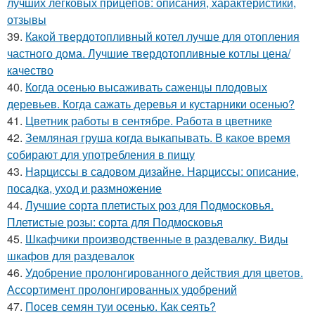
лучших легковых прицепов: описания, характеристики,
отзывы
39.
Какой твердотопливный котел лучше для отопления
частного дома. Лучшие твердотопливные котлы цена/
качество
40.
Когда осенью высаживать саженцы плодовых
деревьев. Когда сажать деревья и кустарники осенью?
41.
Цветник работы в сентябре. Работа в цветнике
42.
Земляная груша когда выкапывать. В какое время
собирают для употребления в пищу
43.
Нарциссы в садовом дизайне. Нарциссы: описание,
посадка, уход и размножение
44.
Лучшие сорта плетистых роз для Подмосковья.
Плетистые розы: сорта для Подмосковья
45.
Шкафчики производственные в раздевалку. Виды
шкафов для раздевалок
46.
Удобрение пролонгированного действия для цветов.
Ассортимент пролонгированных удобрений
47.
Посев семян туи осенью. Как сеять?