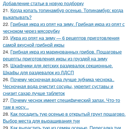
Добавление статьи в новую подборку
21.
Когда копать топинамбур осенью. Топинамбур: когда
выкапывать?
22.
Грибная икра из опят на зиму. Грибная икра из опят с
чесноком через мясорубку
23.
Икра из опят на зиму — 6 рецептов приготовления
самой вкусной грибной икры
24.
Грибная икра из маринованных грибов. Пошаговые
рецепты приготовления икры из груздей на зиму
25.
Шкафчики для детских раздевалок секционные.
Шкафы для раздевалок из ЛДСП
26.
Почему чесночная вода лучше зубчика чеснока..
Чесночная вода очистит сосуды, укрепит суставы и
снизит сахар лучше таблеток
27.
Почему чеснок имеет специфический запах. Что-то
там в носу...
28.
Как посадить тую осенью в открытый грунт пошагово.
Выбор места для выращивания туи
29.
Как вырастить тую из семян осенью. Пересадка туи