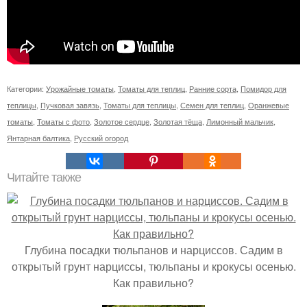
Категории:
Урожайные томаты
,
Томаты для теплиц
,
Ранние сорта
,
Помидор для
теплицы
,
Пучковая завязь
,
Томаты для теплицы
,
Семен для теплиц
,
Оранжевые
томаты
,
Томаты с фото
,
Золотое сердце
,
Золотая тёща
,
Лимонный мальчик
,
Янтарная балтика
,
Русский огород
Читайте также
Глубина посадки тюльпанов и нарциссов. Садим в
открытый грунт нарциссы, тюльпаны и крокусы осенью.
Как правильно?