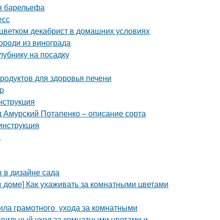
я барельефа
есс
 цветком декабрист в домашних условиях
ороди из винограда
клубнику на посадку
продуктов для здоровья печени
p
нструкция
 Амурский Потапенко – описание сорта
 инструкция
а
 в дизайне сада
в доме] Как ухаживать за комнатными цветами
ила грамотного ухода за комнатными
равильный уход за комнатными цветами и