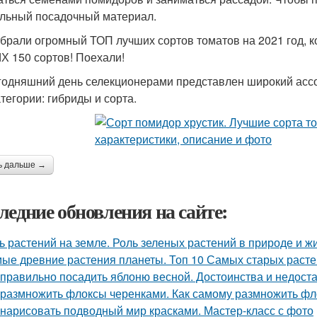
льный посадочный материал.
брали огромный ТОП лучших сортов томатов на 2021 год, к
 150 сортов! Поехали!
годняшний день селекционерами представлен широкий ассо
атегории: гибриды и сорта.
ь дальше →
ледние обновления на сайте:
ь растений на земле. Роль зеленых растений в природе и ж
ые древние растения планеты. Топ 10 Самых старых раст
 правильно посадить яблоню весной. Достоинства и недоста
 размножить флоксы черенками. Как самому размножить фл
 нарисовать подводный мир красками. Мастер-класс с фото