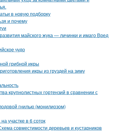
ья.
атьи в новую подборку
ьзя и почему
туи
 развития майского жука — личинки и имаго Вред
ийское чудо
тной грибной икры
иготовления икры из груздей на зиму
альность
тва крупнолистных гортензий в сравнении с
плодовой гнилью (монилиозом)
на участке в 6 соток
 Схема совместимости деревьев и кустарников