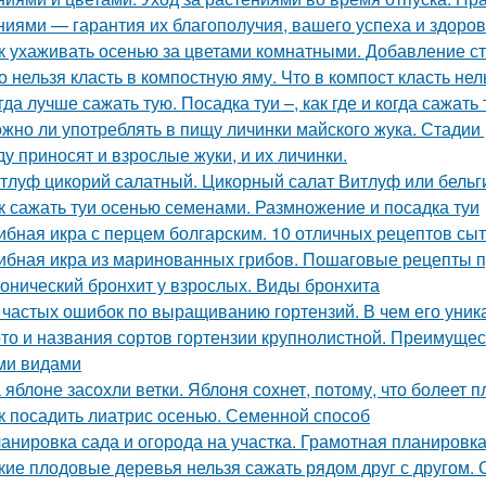
ниями — гарантия их благополучия, вашего успеха и здоров
к ухаживать осенью за цветами комнатными. Добавление ст
о нельзя класть в компостную яму. Что в компост класть нел
гда лучше сажать тую. Посадка туи –, как где и когда сажать 
жно ли употреблять в пищу личинки майского жука. Стадии
ду приносят и взрослые жуки, и их личинки.
тлуф цикорий салатный. Цикорный салат Витлуф или бельг
к сажать туи осенью семенами. Размножение и посадка туи
ибная икра с перцем болгарским. 10 отличных рецептов сы
ибная икра из маринованных грибов. Пошаговые рецепты пр
онический бронхит у взрослых. Виды бронхита
 частых ошибок по выращиванию гортензий. В чем его уник
то и названия сортов гортензии крупнолистной. Преимущес
ми видами
 яблоне засохли ветки. Яблоня сохнет, потому, что болеет 
к посадить лиатрис осенью. Семенной способ
анировка сада и огорода на участка. Грамотная планировка 
кие плодовые деревья нельзя сажать рядом друг с другом.