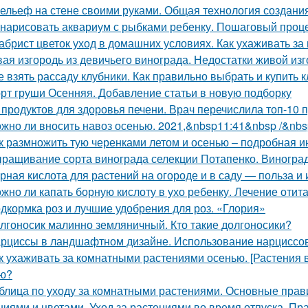
ельеф на стене своими руками. Общая технология создани
 нарисовать аквариум с рыбками ребенку. Пошаговый проц
абрист цветок уход в домашних условиях. Как ухаживать за
ая изгородь из девичьего винограда. Недостатки живой изг
е взять рассаду клубники. Как правильно выбрать и купить 
рт груши Осенняя. Добавление статьи в новую подборку
 продуктов для здоровья печени. Врач перечислила топ-10 
жно ли вносить навоз осенью. 2021,&nbsp11:41&nbsp /&nbs
к размножить тую черенками летом и осенью – подробная и
ращивание сорта винограда селекции Потапенко. Виноград
рная кислота для растений на огороде и в саду — польза и
жно ли капать борную кислоту в ухо ребенку. Лечение отит
дкормка роз и лучшие удобрения для роз. «Глория»
лгоносик малинно земляничный. Кто такие долгоносики?
рциссы в ландшафтном дизайне. Использование нарциссов
к ухаживать за комнатными растениями осенью. [Растения 
ю?
блица по уходу за комнатными растениями. Основные прав
ниями и цветами. Уход за растениями во время отпуска. П