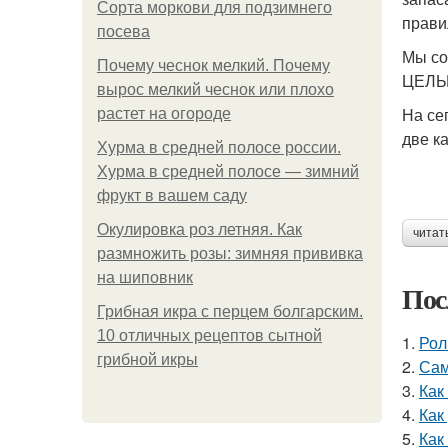
Сорта моркови для подзимнего
прави
посева
Мы со
Почему чеснок мелкий. Почему
ЦЕЛЫХ
вырос мелкий чеснок или плохо
На се
растет на огороде
две к
Хурма в средней полосе россии.
Хурма в средней полосе — зимний
фрукт в вашем саду
Окулировка роз летняя. Как
читат
размножить розы: зимняя прививка
на шиповник
Пос
Грибная икра с перцем болгарским.
10 отличных рецептов сытной
1.
Рол
грибной икры
2.
Сам
3.
Как
4.
Как
5.
Как