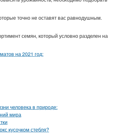
оторые точно не оставят вас равнодушным.
ртимент семян, который условно разделен на
изни человека в природе:
ений мира
тки
окс кусочком стебля?