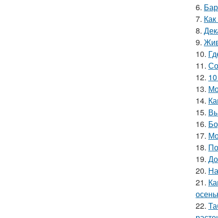
6.
Бар
7.
Как
8.
Дек
9.
Жив
10.
Гд
11.
Со
12.
10
13.
Мо
14.
Ка
15.
Вы
16.
Бо
17.
Мо
18.
По
19.
До
20.
На
21.
Ка
осень
22.
Та
расте