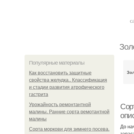
с
Зол
Популярные материалы
Зо
Как восстановить защитные
свойства желудка.. Классификация
и стадии развития атрофического
гастрита
Урожайность ремонтантной
Сорт
малины. Ранние сорта ремотантной
опи
малины
До на
Сорта моркови для зимнего посева.
запас