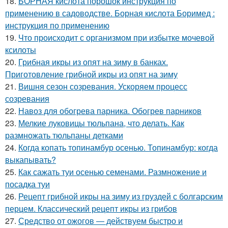
18.
БОРНАЯ кислота порошок инструкция по
применению в садоводстве. Борная кислота Боримед :
инструкция по применению
19.
Что происходит с организмом при избытке мочевой
ксилоты
20.
Грибная икры из опят на зиму в банках.
Приготовление грибной икры из опят на зиму
21.
Вишня сезон созревания. Ускоряем процесс
созревания
22.
Навоз для обогрева парника. Обогрев парников
23.
Мелкие луковицы тюльпана, что делать. Как
размножать тюльпаны детками
24.
Когда копать топинамбур осенью. Топинамбур: когда
выкапывать?
25.
Как сажать туи осенью семенами. Размножение и
посадка туи
26.
Рецепт грибной икры на зиму из груздей с болгарским
перцем. Классический рецепт икры из грибов
27.
Средство от ожогов ― действуем быстро и