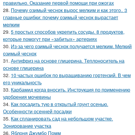
правильно. Оказание первой помощи при ожогах
28.
Почему озимый чеснок вырос мелким и как этого.. 3
главные ошибки: почему озимый чеснок вырастает
мелким
29.
5 простых способов укрепить сосуды. 8 продуктов,
которые помогут при «забитых» артериях
30.
Из-за чего озимый чеснок получается мелким. Мелкий
озимый чеснок
31.
Антифриз на основе глицерина. Теплоноситель на
основе глицерина
32.
10 частых ошибок по выращиванию гортензий. В чем
его уникальность
33.
Карбамид когда вносить. Инструкция по применению
удобрения мочевины
34.
Как посадить тую в открытый грунт осенью.
Особенности осенней посадки
35.
Как спланировать сад на небольшом участке.
Зонирование участка
36.
Яблоня Джумбо Помм