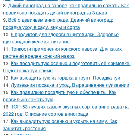
8.
Дикий виноград на заборе, как правильно сажать. Как
правильно посадить дикий виноград за 3 шага
9.
Всё о девичьем винограде. Девичий виноград:
посадка уход в саду, виды и сорта
10.
5 продуктов для здоровья щитовидки. Здоровье
щитовидной железы: питание
11.
Тонкости применения конского навоза. Для каких
растений вреден конский навоз.
12.
Как посадить тую осенью и подготовить её к зимовке.
Подготовка туи к зиме
13.
Как высадить тую из горшка в грунт. Посадка туи
14.
Луизеания посадка и уход. Выращивание луизеании
15.
Как правильно посадить тую и обеспечить.. Как
правильно сажать тую
16.
ТОП-53 лучших самых вкусных сортов винограда на
2022 год. Описание сортов винограда
17.
Как высадить тую осенью и укрыть на зиму. Как
защитить растения