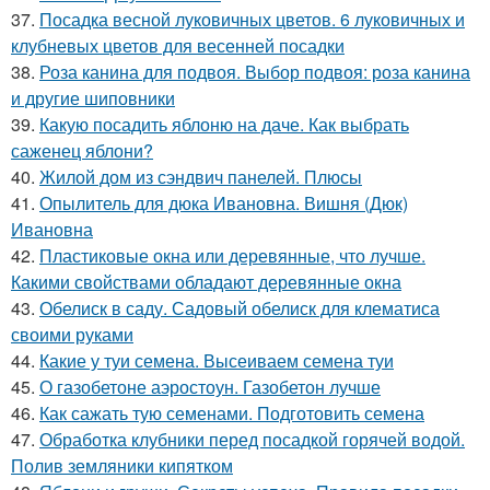
37.
Посадка весной луковичных цветов. 6 луковичных и
клубневых цветов для весенней посадки
38.
Роза канина для подвоя. Выбор подвоя: роза канина
и другие шиповники
39.
Какую посадить яблоню на даче. Как выбрать
саженец яблони?
40.
Жилой дом из сэндвич панелей. Плюсы
41.
Опылитель для дюка Ивановна. Вишня (Дюк)
Ивановна
42.
Пластиковые окна или деревянные, что лучше.
Какими свойствами обладают деревянные окна
43.
Обелиск в саду. Садовый обелиск для клематиса
своими руками
44.
Какие у туи семена. Высеиваем семена туи
45.
О газобетоне аэростоун. Газобетон лучше
46.
Как сажать тую семенами. Подготовить семена
47.
Обработка клубники перед посадкой горячей водой.
Полив земляники кипятком