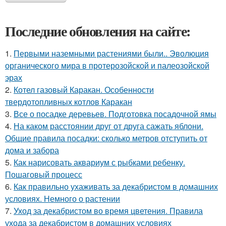
Последние обновления на сайте:
1.
Первыми наземными растениями были.. Эволюция
органического мира в протерозойской и палеозойской
эрах
2.
Котел газовый Каракан. Особенности
твердотопливных котлов Каракан
3.
Все о посадке деревьев. Подготовка посадочной ямы
4.
На каком расстоянии друг от друга сажать яблони.
Общие правила посадки: сколько метров отступить от
дома и забора
5.
Как нарисовать аквариум с рыбками ребенку.
Пошаговый процесс
6.
Как правильно ухаживать за декабристом в домашних
условиях. Немного о растении
7.
Уход за декабристом во время цветения. Правила
ухода за декабристом в домашних условиях