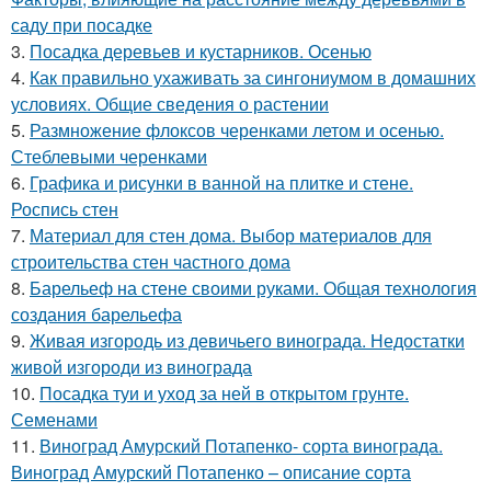
саду при посадке
3.
Посадка деревьев и кустарников. Осенью
4.
Как правильно ухаживать за сингониумом в домашних
условиях. Общие сведения о растении
5.
Размножение флоксов черенками летом и осенью.
Стеблевыми черенками
6.
Графика и рисунки в ванной на плитке и стене.
Роспись стен
7.
Материал для стен дома. Выбор материалов для
строительства стен частного дома
8.
Барельеф на стене своими руками. Общая технология
создания барельефа
9.
Живая изгородь из девичьего винограда. Недостатки
живой изгороди из винограда
10.
Посадка туи и уход за ней в открытом грунте.
Семенами
11.
Виноград Амурский Потапенко- сорта винограда.
Виноград Амурский Потапенко – описание сорта