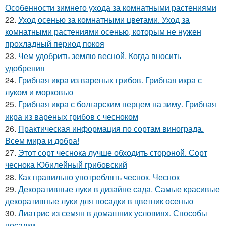
Особенности зимнего ухода за комнатными растениями
22.
Уход осенью за комнатными цветами. Уход за
комнатными растениями осенью, которым не нужен
прохладный период покоя
23.
Чем удобрить землю весной. Когда вносить
удобрения
24.
Грибная икра из вареных грибов. Грибная икра с
луком и морковью
25.
Грибная икра с болгарским перцем на зиму. Грибная
икра из вареных грибов с чесноком
26.
Практическая информация по сортам винограда.
Всем мира и добра!
27.
Этот сорт чеснока лучше обходить стороной. Сорт
чеснока Юбилейный грибовский
28.
Как правильно употреблять чеснок. Чеснок
29.
Декоративные луки в дизайне сада. Самые красивые
декоративные луки для посадки в цветник осенью
30.
Лиатрис из семян в домашних условиях. Способы
посадки