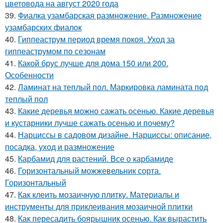
цветовода на август 2020 года
39.
Фиалка узамбарская размножение. Размножение
узамбарских фиалок
40.
Гиппеаструм период время покоя. Уход за
гиппеаструмом по сезонам
41.
Какой брус лучше для дома 150 или 200.
Особенности
42.
Ламинат на теплый пол. Маркировка ламината под
теплый пол
43.
Какие деревья можно сажать осенью. Какие деревья
и кустарники лучше сажать осенью и почему?
44.
Нарциссы в садовом дизайне. Нарциссы: описание,
посадка, уход и размножение
45.
Карбамид для растений. Все о карбамиде
46.
Горизонтальный можжевельник сорта.
Горизонтальный
47.
Как клеить мозаичную плитку. Материалы и
инструменты для приклеивания мозаичной плитки
48.
Как пересадить боярышник осенью. Как вырастить