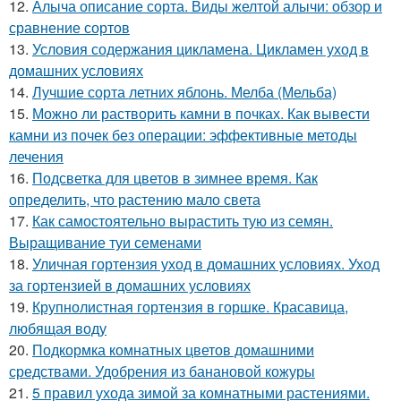
12.
Алыча описание сорта. Виды желтой алычи: обзор и
сравнение сортов
13.
Условия содержания цикламена. Цикламен уход в
домашних условиях
14.
Лучшие сорта летних яблонь. Мелба (Мельба)
15.
Можно ли растворить камни в почках. Как вывести
камни из почек без операции: эффективные методы
лечения
16.
Подсветка для цветов в зимнее время. Как
определить, что растению мало света
17.
Как самостоятельно вырастить тую из семян.
Выращивание туи семенами
18.
Уличная гортензия уход в домашних условиях. Уход
за гортензией в домашних условиях
19.
Крупнолистная гортензия в горшке. Красавица,
любящая воду
20.
Подкормка комнатных цветов домашними
средствами. Удобрения из банановой кожуры
21.
5 правил ухода зимой за комнатными растениями.