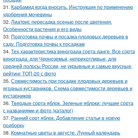
31.
Карбамид когда вносить. Инструкция по применению
удобрения мочевины
32.
Лиатрис пересадка осенью после цветения.
Особенности растения и его виды
33.
Подготовка почвы и посадка плодовых деревьев в
саду. Подготовка почвы к посадкам
34.
Тех характеристика винограда сорта данге. Все сорта
винограда: для Черноземья, неприхотливые, для
средней полосы России, не укрывные и самые вкусные,
рейтинг ТОП-20 с фото
35.
Совместимость при посадке плодовых деревьев и
ягодных кустарников. Схема совместимости деревьев и
кустарников
36.
Твердые сорта яблок. Зеленые яблоки: лучшие сорта
с названиями и фото (каталог)
37.
Ранний сорт яблок. Добавление статьи в новую
подборку
38.
Комнатные цветы в августе. Лунный календарь