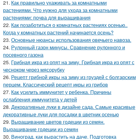
21.
Как правильно ухаживать за комнатными
растениями. Что нужно для ухода за комнатными
растениями: почва для выращивания
22.
Как позаботиться о комнатных растениях осенью..
Когда у комнатных растений начинается осень?
23.
Основные нюансы использования овечьего навоза.
24.
Рулонный газон минусы. Сравнение рулонного и
посевного газона
25.
Грибная икра из опят на зиму. Грибная икра из опят с
чесноком через мясорубку
26.
Рецепт грибной икры на зиму из груздей с болгарским
перцем. Классический рецепт икры из грибов
27.
Как усилить иммунитет у ребенка. Причины
ослабления иммунитета у детей
28.
Декоративные луки в дизайне сада. Самые красивые
декоративные луки для посадки в цветник осенью
29.
Выращивание цветов годеции из семян.
Выращивание годеции из семян
30.
Виноград, как вырастить на даче. Подготовка