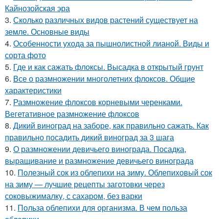
Кайнозойская эра
3.
Сколько различных видов растений существует на
земле. Основные виды
4.
Особенности ухода за пышнолистной лианой. Виды и
сорта фото
5.
Где и как сажать флоксы. Высадка в открытый грунт
6.
Все о размножении многолетних флоксов. Общие
характеристики
7.
Размножение флоксов корневыми черенками.
Вегетативное размножение флоксов
8.
Дикий виноград на заборе, как правильно сажать. Как
правильно посадить дикий виноград за 3 шага
9.
О размножении девичьего винограда. Посадка,
выращивание и размножение девичьего винограда
10.
Полезный сок из облепихи на зиму. Облепиховый сок
на зиму — лучшие рецепты заготовки через
соковыжималку, с сахаром, без варки
11.
Польза облепихи для организма. В чем польза