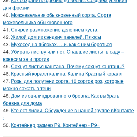
39.
Как сохранить фрезию до весны. Создаём условия
для фрезии
40.
Можжевельник обыкновенный сорта. Сорта
можевельника обыкновенного
41.
Спиреи размножение делением куста.
42.
Жилой дом из сэндвич панелей. Плюсы
43.
Мухосед на яблоках. …и, как с ним бороться
44.
Убирать листву или нет. Опавшие листья в саду –
взвесим за и против
45.
Сохнут листья каштана. Почему сохнут каштаны?
46.
Красный коралл калина. Калина Красный коралл
47.
Розы для полутени сорта. 10 сортов роз, которые
можно сажать в тени
48.
Дом из оцилиндрованного бревна. Как выбрать
бревна для дома
49.
Кто ест лилии. Обсуждение в нашей группе вКонтакте
:
50.
Контейнер размер P9. Контейнер «Р9»