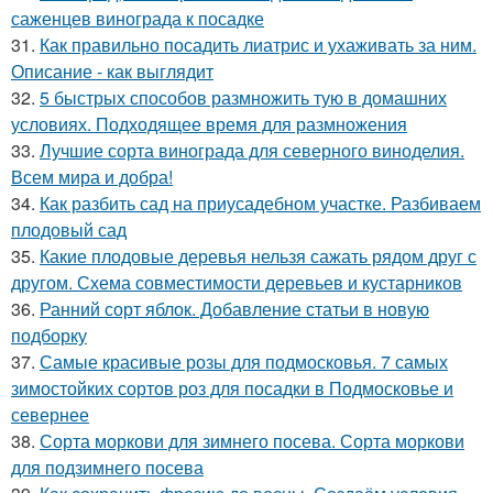
саженцев винограда к посадке
31.
Как правильно посадить лиатрис и ухаживать за ним.
Описание - как выглядит
32.
5 быстрых способов размножить тую в домашних
условиях. Подходящее время для размножения
33.
Лучшие сорта винограда для северного виноделия.
Всем мира и добра!
34.
Как разбить сад на приусадебном участке. Разбиваем
плодовый сад
35.
Какие плодовые деревья нельзя сажать рядом друг с
другом. Схема совместимости деревьев и кустарников
36.
Ранний сорт яблок. Добавление статьи в новую
подборку
37.
Самые красивые розы для подмосковья. 7 самых
зимостойких сортов роз для посадки в Подмосковье и
севернее
38.
Сорта моркови для зимнего посева. Сорта моркови
для подзимнего посева