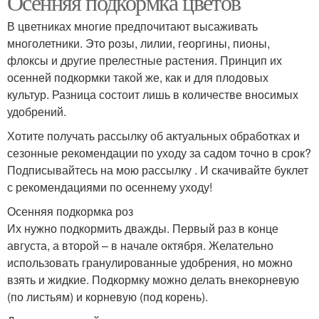
Осенняя подкормка цветов
В цветниках многие предпочитают высаживать
многолетники. Это розы, лилии, георгины, пионы,
флоксы и другие прелестные растения. Принцип их
Огород в сентябре
Дачные работы
осенней подкормки такой же, как и для плодовых
культур. Разница состоит лишь в количестве вносимых
удобрений.
Хотите получать рассылку об актуальных обработках и
Работы в октябре
Работы на огороде
сезонные рекомендации по уходу за садом точно в срок?
Подписывайтесь на мою рассылку . И скачивайте буклет
с рекомендациями по осеннему уходу!
Осенняя подкормка роз
Цветение в сентябре
Цвета в сентябре
Их нужно подкормить дважды. Первый раз в конце
августа, а второй – в начале октября. Желательно
использовать гранулированные удобрения, но можно
взять и жидкие. Подкормку можно делать внекорневую
Луковицы в сентябре
Садовые работы
(по листьям) и корневую (под корень).