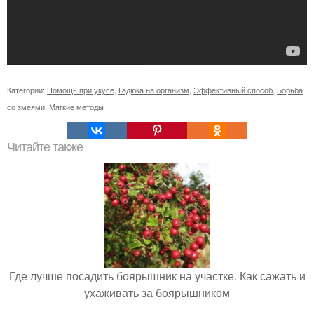
Категории:
Помощь при укусе
,
Гадюка на организм
,
Эффективный способ
,
Борьба
со змеями
,
Мягкие методы
Читайте также
Где лучше посадить боярышник на участке. Как сажать и
ухаживать за боярышником