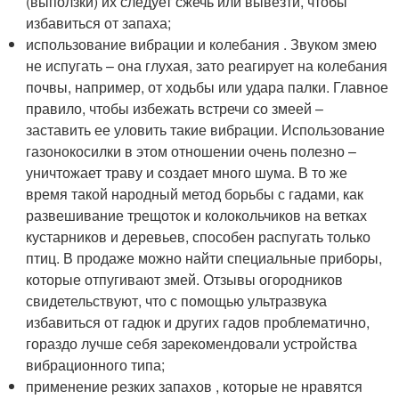
(выползки) их следует сжечь или вывезти, чтобы
избавиться от запаха;
использование вибрации и колебания . Звуком змею
не испугать – она глухая, зато реагирует на колебания
почвы, например, от ходьбы или удара палки. Главное
правило, чтобы избежать встречи со змеей –
заставить ее уловить такие вибрации. Использование
газонокосилки в этом отношении очень полезно –
уничтожает траву и создает много шума. В то же
время такой народный метод борьбы с гадами, как
развешивание трещоток и колокольчиков на ветках
кустарников и деревьев, способен распугать только
птиц. В продаже можно найти специальные приборы,
которые отпугивают змей. Отзывы огородников
свидетельствуют, что с помощью ультразвука
избавиться от гадюк и других гадов проблематично,
гораздо лучше себя зарекомендовали устройства
вибрационного типа;
применение резких запахов , которые не нравятся