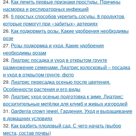
24.
Как лечить первые признаки простуды. Причины
насморка и респираторных инфекций
25.
5 простых способов укрепить сосуды. 8 продуктов,
которые помогут при «забитых» артериях
26.
Как подкормить розы. Какие удобрения необходимы
розе
27.
Розы подкормка и уход. Какие удобрения
необходимы розам
28.
Лиатрис посадка и уход в открытом грунте
размножение семенами. Лиатрис колосковый – посадка
и уход в открытом грунте, фото
29.
Лиатрис пересадка осенью после цветения.
Особенности растения и его виды
30.
Лиатрис уход осенью подготовка к зиме. Лиатрис:
восхитительные метёлки для клумб и живых изгородей
31.
Gardenia crown jewel. Гардения. Уход и выращивание
в домашних условиях
32.
Как разбить плодовый сад. С чего начать (выбор
места, состав почвы)