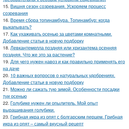
15.
Вишня сезон созревания. Ускоряем процесс
созревания
16.
Время сбора топинамбура. Топинамбур: когда
выкапывать?
17.
Как ухаживать осенью за цветами комнатными.
Добавление статьи в новую подборку
18.
Левкантемелла поздняя или хризантема осенняя
поздняя. Что же это за растение?
19.
Для чего нужен навоз и как правильно применять его
на даче
20.
10 важных вопросов о натуральных удобрениях.
Добавление статьи в новую подборку
21.
Можно ли сажать тую зимой. Особенности посадки
туи осенью
22.
Голубике нужен ли опылитель. Мой опыт
выращивания голубики.
23.
Грибная икра из опят с болгарским перцем. Грибная
икра из опят – самый вкусный рецепт