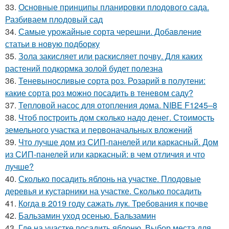
33.
Основные принципы планировки плодового сада.
Разбиваем плодовый сад
34.
Самые урожайные сорта черешни. Добавление
статьи в новую подборку
35.
Зола закисляет или раскисляет почву. Для каких
растений подкормка золой будет полезна
36.
Теневыносливые сорта роз. Розарий в полутени:
какие сорта роз можно посадить в теневом саду?
37.
Тепловой насос для отопления дома. NIBE F1245–8
38.
Чтоб построить дом сколько надо денег. Стоимость
земельного участка и первоначальных вложений
39.
Что лучше дом из СИП-панелей или каркасный. Дом
из СИП-панелей или каркасный: в чем отличия и что
лучше?
40.
Сколько посадить яблонь на участке. Плодовые
деревья и кустарники на участке. Сколько посадить
41.
Когда в 2019 году сажать лук. Требования к почве
42.
Бальзамин уход осенью. Бальзамин
43.
Где на участке посадить яблоню. Выбор места для