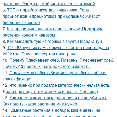
растения. Уход за декабристом осенью и зимой
6.
ТОП-11 пребиотиков для кишечника. Роль
пробиотиков и пребиотиков при болезнях ЖКТ: от
биологии к клинике
7.
Как правильно вносить навоз в почву. Подкормка
растений конским навозом
8.
Как высадить тую из горшка в грунт. Посадка туи
9.
ТОП-53 лучших самых вкусных сортов винограда на
2022 год. Описание сортов винограда
10.
Почему Плесневеет хлеб. Плесень. Плесневеет хлеб.
Почему? 3 простых шага, как этого избежать.
11.
Сорта зимних яблок. Зимние сорта яблок – общая
классификация
12.
Что именно при подагре категорически нельзя есть.
Диета при подагре, что можно и нельзя (таблица)
13.
Как завести комнатные растения и не погубить их.
Как понять, какое растение мне нужно
14.
Комнатные растения в ноябре, какие цветы не
требовательны к особым условиям содержания