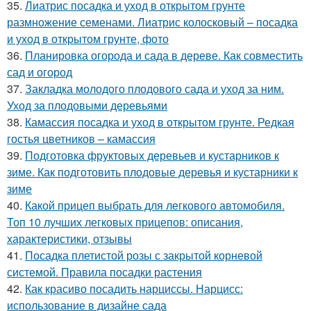
35.
Лиатрис посадка и уход в открытом грунте
размножение семенами. Лиатрис колосковый – посадка
и уход в открытом грунте, фото
36.
Планировка огорода и сада в дереве. Как совместить
сад и огород
37.
Закладка молодого плодового сада и уход за ним.
Уход за плодовыми деревьями
38.
Камассия посадка и уход в открытом грунте. Редкая
гостья цветников – камассия
39.
Подготовка фруктовых деревьев и кустарников к
зиме. Как подготовить плодовые деревья и кустарники к
зиме
40.
Какой прицеп выбрать для легкового автомобиля.
Топ 10 лучших легковых прицепов: описания,
характеристики, отзывы
41.
Посадка плетистой розы с закрытой корневой
системой. Правила посадки растения
42.
Как красиво посадить нарциссы. Нарцисс:
использование в дизайне сада