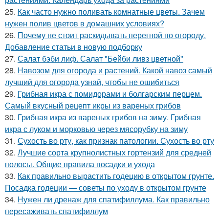
25.
Как часто нужно поливать комнатные цветы. Зачем
нужен полив цветов в домашних условиях?
26.
Почему не стоит раскидывать перегной по огороду.
Добавление статьи в новую подборку
27.
Салат бэби лиф. Салат "Бейби ливз цветной"
28.
Навозом для огорода и растений. Какой навоз самый
лучший для огорода узнай, чтобы не ошибиться
29.
Грибная икра с помидорами и болгарским перцем.
Самый вкусный рецепт икры из вареных грибов
30.
Грибная икра из вареных грибов на зиму. Грибная
икра с луком и морковью через мясорубку на зиму
31.
Сухость во рту, как признак патологии. Сухость во рту
32.
Лучшие сорта крупнолистных гортензий для средней
полосы. Общие правила посадки и ухода
33.
Как правильно вырастить годецию в открытом грунте.
Посадка годеции — советы по уходу в открытом грунте
34.
Нужен ли дренаж для спатифиллума. Как правильно
пересаживать спатифиллум