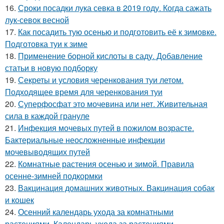
16.
Сроки посадки лука севка в 2019 году. Когда сажать
лук-севок весной
17.
Как посадить тую осенью и подготовить её к зимовке.
Подготовка туи к зиме
18.
Применение борной кислоты в саду. Добавление
статьи в новую подборку
19.
Секреты и условия черенкования туи летом.
Подходящее время для черенкования туи
20.
Суперфосфат это мочевина или нет. Живительная
сила в каждой грануле
21.
Инфекция мочевых путей в пожилом возрасте.
Бактериальные неосложненные инфекции
мочевыводящих путей
22.
Комнатные растения осенью и зимой. Правила
осенне-зимней подкормки
23.
Вакцинация домашних животных. Вакцинация собак
и кошек
24.
Осенний календарь ухода за комнатными
растениями. Календарь ухода за растениями