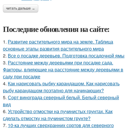
читать дальше →
Последние обновления на сайте:
1.
Развитие растительного мира на земле. Таблица
основные этапы развития растительного мира
2.
Все о посадке деревьев. Подготовка посадочной ямы
3.
Расстояние между деревьями при посадке сада.
Факторы, влияющие на расстояние между деревьями в
саду при посадке
4.
Как нарисовать рыбку карандашом. Как нарисовать
рыбу карандашом поэтапно для начинающих?
5.
Сорт винограда северный белый. Белый северный
вид
6.
Устройство отмостки на пучинистых грунтах. Как
сделать отмостку на пучинистом грунте?
7.
10-ка лучших сверхранних сортов для северного