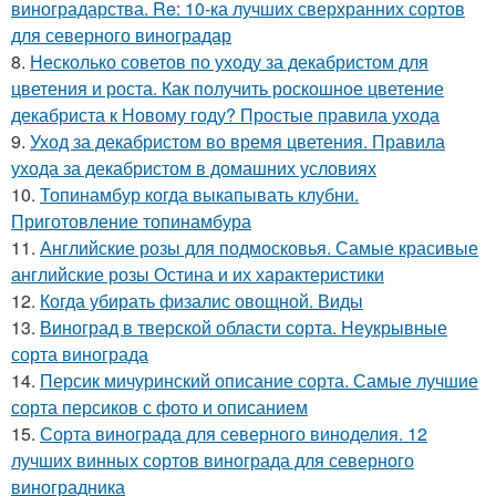
виноградарства. Re: 10-ка лучших сверхранних сортов
для северного виноградар
8.
Несколько советов по уходу за декабристом для
цветения и роста. Как получить роскошное цветение
декабриста к Новому году? Простые правила ухода
9.
Уход за декабристом во время цветения. Правила
ухода за декабристом в домашних условиях
10.
Топинамбур когда выкапывать клубни.
Приготовление топинамбура
11.
Английские розы для подмосковья. Самые красивые
английские розы Остина и их характеристики
12.
Когда убирать физалис овощной. Виды
13.
Виноград в тверской области сорта. Неукрывные
сорта винограда
14.
Персик мичуринский описание сорта. Самые лучшие
сорта персиков с фото и описанием
15.
Сорта винограда для северного виноделия. 12
лучших винных сортов винограда для северного
виноградника