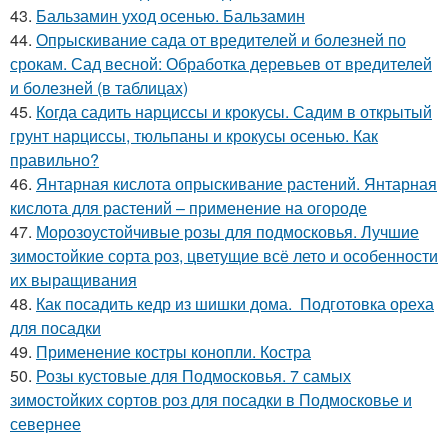
43.
Бальзамин уход осенью. Бальзамин
44.
Опрыскивание сада от вредителей и болезней по
срокам. Сад весной: Обработка деревьев от вредителей
и болезней (в таблицах)
45.
Когда садить нарциссы и крокусы. Садим в открытый
грунт нарциссы, тюльпаны и крокусы осенью. Как
правильно?
46.
Янтарная кислота опрыскивание растений. Янтарная
кислота для растений – применение на огороде
47.
Морозоустойчивые розы для подмосковья. Лучшие
зимостойкие сорта роз, цветущие всё лето и особенности
их выращивания
48.
Как посадить кедр из шишки дома. Подготовка ореха
для посадки
49.
Применение костры конопли. Костра
50.
Розы кустовые для Подмосковья. 7 самых
зимостойких сортов роз для посадки в Подмосковье и
севернее