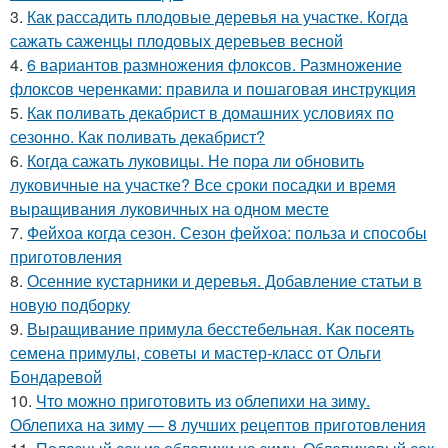
3.
Как рассадить плодовые деревья на участке. Когда
сажать саженцы плодовых деревьев весной
4.
6 вариантов размножения флоксов. Размножение
флоксов черенками: правила и пошаговая инструкция
5.
Как поливать декабрист в домашних условиях по
сезонно. Как поливать декабрист?
6.
Когда сажать луковицы. Не пора ли обновить
луковичные на участке? Все сроки посадки и время
выращивания луковичных на одном месте
7.
Фейхоа когда сезон. Сезон фейхоа: польза и способы
приготовления
8.
Осенние кустарники и деревья. Добавление статьи в
новую подборку
9.
Выращивание примула бесстебельная. Как посеять
семена примулы, советы и мастер-класс от Ольги
Бондаревой
10.
Что можно приготовить из облепихи на зиму.
Облепиха на зиму — 8 лучших рецептов приготовления