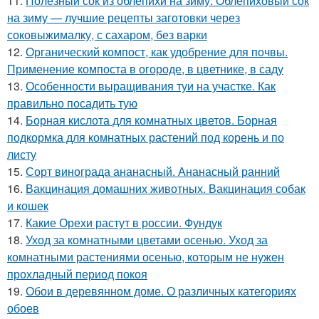
11.
Полезный сок из облепихи на зиму. Облепиховый сок
на зиму — лучшие рецепты заготовки через
соковыжималку, с сахаром, без варки
12.
Органический компост, как удобрение для почвы.
Применение компоста в огороде, в цветнике, в саду
13.
Особенности выращивания туи на участке. Как
правильно посадить тую
14.
Борная кислота для комнатных цветов. Борная
подкормка для комнатных растений под корень и по
листу
15.
Сорт винограда ананасный. Ананасный ранний
16.
Вакцинация домашних животных. Вакцинация собак
и кошек
17.
Какие Орехи растут в россии. Фундук
18.
Уход за комнатными цветами осенью. Уход за
комнатными растениями осенью, которым не нужен
прохладный период покоя
19.
Обои в деревянном доме. О различных категориях
обоев