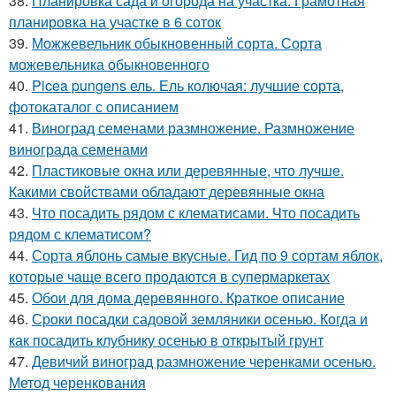
38.
Планировка сада и огорода на участка. Грамотная
планировка на участке в 6 соток
39.
Можжевельник обыкновенный сорта. Сорта
можевельника обыкновенного
40.
Picea pungens ель. Ель колючая: лучшие сорта,
фотокаталог с описанием
41.
Виноград семенами размножение. Размножение
винограда семенами
42.
Пластиковые окна или деревянные, что лучше.
Какими свойствами обладают деревянные окна
43.
Что посадить рядом с клематисами. Что посадить
рядом с клематисом?
44.
Сорта яблонь самые вкусные. Гид по 9 сортам яблок,
которые чаще всего продаются в супермаркетах
45.
Обои для дома деревянного. Краткое описание
46.
Сроки посадки садовой земляники осенью. Когда и
как посадить клубнику осенью в открытый грунт
47.
Девичий виноград размножение черенками осенью.
Метод черенкования