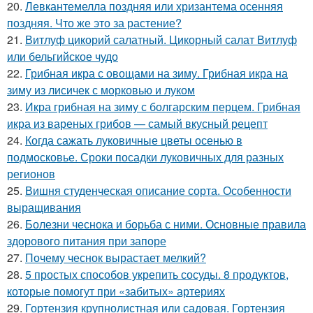
20.
Левкантемелла поздняя или хризантема осенняя
поздняя. Что же это за растение?
21.
Витлуф цикорий салатный. Цикорный салат Витлуф
или бельгийское чудо
22.
Грибная икра с овощами на зиму. Грибная икра на
зиму из лисичек с морковью и луком
23.
Икра грибная на зиму с болгарским перцем. Грибная
икра из вареных грибов — самый вкусный рецепт
24.
Когда сажать луковичные цветы осенью в
подмосковье. Сроки посадки луковичных для разных
регионов
25.
Вишня студенческая описание сорта. Особенности
выращивания
26.
Болезни чеснока и борьба с ними. Основные правила
здорового питания при запоре
27.
Почему чеснок вырастает мелкий?
28.
5 простых способов укрепить сосуды. 8 продуктов,
которые помогут при «забитых» артериях
29.
Гортензия крупнолистная или садовая. Гортензия