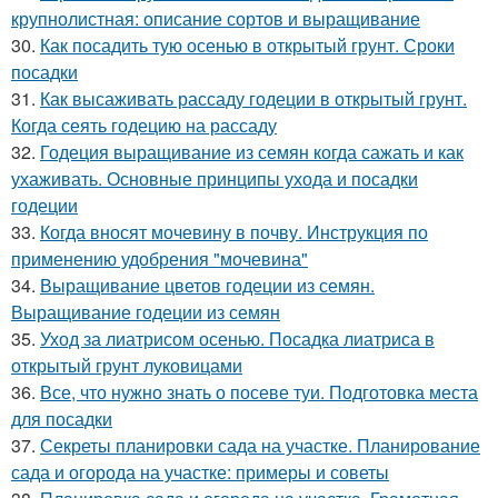
крупнолистная: описание сортов и выращивание
30.
Как посадить тую осенью в открытый грунт. Сроки
посадки
31.
Как высаживать рассаду годеции в открытый грунт.
Когда сеять годецию на рассаду
32.
Годеция выращивание из семян когда сажать и как
ухаживать. Основные принципы ухода и посадки
годеции
33.
Когда вносят мочевину в почву. Инструкция по
применению удобрения "мочевина"
34.
Выращивание цветов годеции из семян.
Выращивание годеции из семян
35.
Уход за лиатрисом осенью. Посадка лиатриса в
открытый грунт луковицами
36.
Все, что нужно знать о посеве туи. Подготовка места
для посадки
37.
Секреты планировки сада на участке. Планирование
сада и огорода на участке: примеры и советы