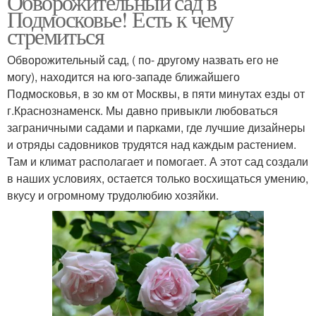
Обворожительный сад в
Подмосковье! Есть к чему
стремиться
Обворожительный сад, ( по- другому назвать его не
Сад с нуля
Красивые сады
могу), находится на юго-западе ближайшего
Подмосковья, в зо км от Москвы, в пяти минутах езды от
г.Краснознаменск. Мы давно привыкли любоваться
заграничными садами и парками, где лучшие дизайнеры
Сады с цветами
Плодовый сад
и отряды садовников трудятся над каждым растением.
Там и климат располагает и помогает. А этот сад создали
в наших условиях, остается только восхищаться умению,
вкусу и огромному трудолюбию хозяйки.