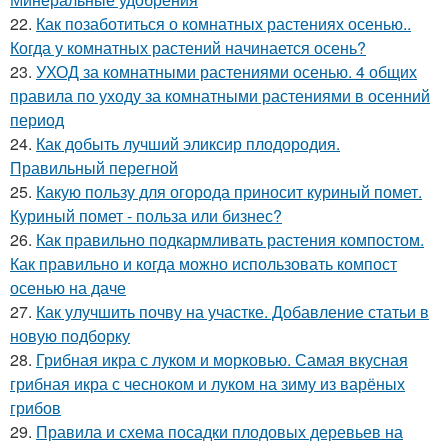
22.
Как позаботиться о комнатных растениях осенью..
Когда у комнатных растений начинается осень?
23.
УХОД за комнатными растениями осенью. 4 общих
правила по уходу за комнатными растениями в осенний
период
24.
Как добыть лучший эликсир плодородия.
Правильный перегной
25.
Какую пользу для огорода приносит куриный помет.
Куриный помет - польза или бизнес?
26.
Как правильно подкармливать растения компостом.
Как правильно и когда можно использовать компост
осенью на даче
27.
Как улучшить почву на участке. Добавление статьи в
новую подборку
28.
Грибная икра с луком и морковью. Самая вкусная
грибная икра с чесноком и луком на зиму из варёных
грибов
29.
Правила и схема посадки плодовых деревьев на