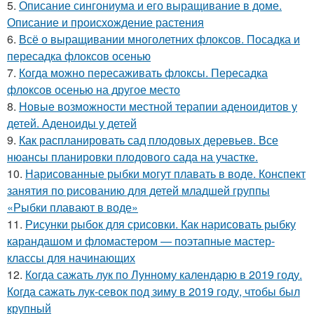
5.
Описание сингониума и его выращивание в доме.
Описание и происхождение растения
6.
Всё о выращивании многолетних флоксов. Посадка и
пересадка флоксов осенью
7.
Когда можно пересаживать флоксы. Пересадка
флоксов осенью на другое место
8.
Новые возможности местной терапии аденоидитов у
детей. Аденоиды у детей
9.
Как распланировать сад плодовых деревьев. Все
нюансы планировки плодового сада на участке.
10.
Нарисованные рыбки могут плавать в воде. Конспект
занятия по рисованию для детей младшей группы
«Рыбки плавают в воде»
11.
Рисунки рыбок для срисовки. Как нарисовать рыбку
карандашом и фломастером — поэтапные мастер-
классы для начинающих
12.
Когда сажать лук по Лунному календарю в 2019 году.
Когда сажать лук-севок под зиму в 2019 году, чтобы был
крупный