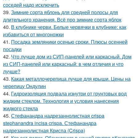
соседей надо исключить
39.
Зимние сорта яблонь для средней полосы для
длительного хранения. Всё про зимние сорта яблок
40.
В клубнике черви. Белые червячки в клубнике: как
избавиться от многоножки
41.
Посадка земляники осенью сроки. Плюсы осенней
посадки
42.
Что лучше дом из СИП-панелей или каркасный. Дом
из СИП-панелей или каркасный: в чем отличия и что
лучше?
43.
Какая металлочерепица лучше для крыши. Цены на
черепицу Ондулин
44.
Гидроизоляция подвала изнутри от грунтовых вод
жидким стеклом. Технология и условия нанесения
жидкого стекла
45.
Стефанандра надрезаннолистная crispa
stephanandra incisa crispa. Стефанандра
надрезаннолистная Криспа (Crispa)
46.
Кто ест лилии. Обсуждение в нашей группе вКонтакте