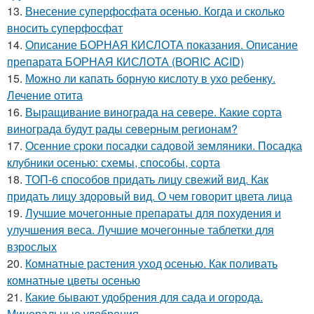
13.
Внесение суперфосфата осенью. Когда и сколько
вносить суперфосфат
14.
Описание БОРНАЯ КИСЛОТА показания. Описание
препарата БОРНАЯ КИСЛОТА (BORIC ACID)
15.
Можно ли капать борную кислоту в ухо ребенку.
Лечение отита
16.
Выращивание винограда на севере. Какие сорта
винограда будут рады северным регионам?
17.
Осенние сроки посадки садовой земляники. Посадка
клубники осенью: схемы, способы, сорта
18.
ТОП-6 способов придать лицу свежий вид. Как
придать лицу здоровый вид. О чем говорит цвета лица
19.
Лучшие мочегонные препараты для похудения и
улучшения веса. Лучшие мочегонные таблетки для
взрослых
20.
Комнатные растения уход осенью. Как поливать
комнатные цветы осенью
21.
Какие бывают удобрения для сада и огорода.
Минеральные удобрения