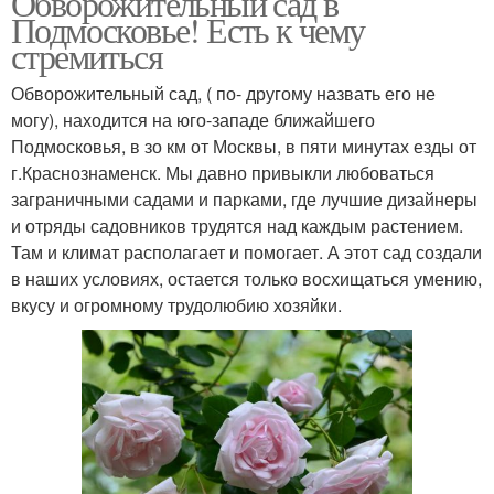
Обворожительный сад в
Подмосковье! Есть к чему
стремиться
Обворожительный сад, ( по- другому назвать его не
Сад с нуля
Красивые сады
могу), находится на юго-западе ближайшего
Подмосковья, в зо км от Москвы, в пяти минутах езды от
г.Краснознаменск. Мы давно привыкли любоваться
заграничными садами и парками, где лучшие дизайнеры
Сады с цветами
и отряды садовников трудятся над каждым растением.
Там и климат располагает и помогает. А этот сад создали
в наших условиях, остается только восхищаться умению,
вкусу и огромному трудолюбию хозяйки.