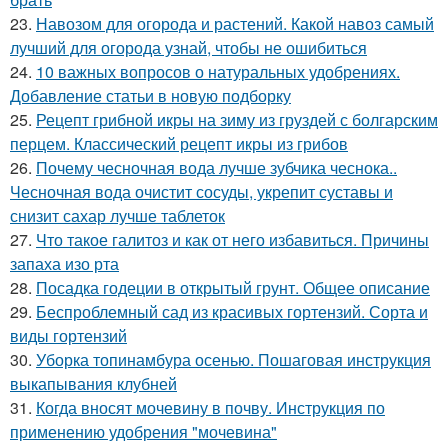
23.
Навозом для огорода и растений. Какой навоз самый
лучший для огорода узнай, чтобы не ошибиться
24.
10 важных вопросов о натуральных удобрениях.
Добавление статьи в новую подборку
25.
Рецепт грибной икры на зиму из груздей с болгарским
перцем. Классический рецепт икры из грибов
26.
Почему чесночная вода лучше зубчика чеснока..
Чесночная вода очистит сосуды, укрепит суставы и
снизит сахар лучше таблеток
27.
Что такое галитоз и как от него избавиться. Причины
запаха изо рта
28.
Посадка годеции в открытый грунт. Общее описание
29.
Беспроблемный сад из красивых гортензий. Сорта и
виды гортензий
30.
Уборка топинамбура осенью. Пошаговая инструкция
выкапывания клубней
31.
Когда вносят мочевину в почву. Инструкция по
применению удобрения "мочевина"