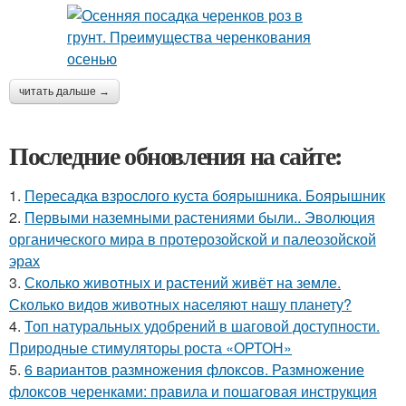
читать дальше →
Последние обновления на сайте:
1.
Пересадка взрослого куста боярышника. Боярышник
2.
Первыми наземными растениями были.. Эволюция
органического мира в протерозойской и палеозойской
эрах
3.
Сколько животных и растений живёт на земле.
Сколько видов животных населяют нашу планету?
4.
Топ натуральных удобрений в шаговой доступности.
Природные стимуляторы роста «ОРТОН»
5.
6 вариантов размножения флоксов. Размножение
флоксов черенками: правила и пошаговая инструкция