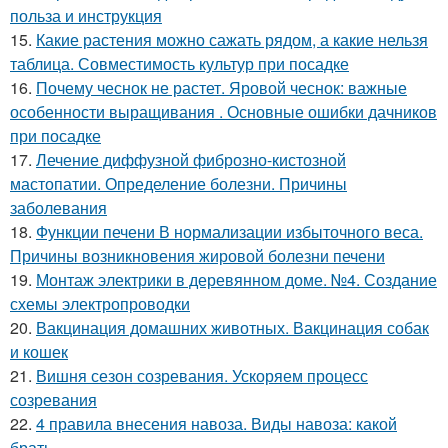
польза и инструкция
15.
Какие растения можно сажать рядом, а какие нельзя
таблица. Совместимость культур при посадке
16.
Почему чеснок не растет. Яровой чеснок: важные
особенности выращивания . Основные ошибки дачников
при посадке
17.
Лечение диффузной фиброзно-кистозной
мастопатии. Определение болезни. Причины
заболевания
18.
Функции печени В нормализации избыточного веса.
Причины возникновения жировой болезни печени
19.
Монтаж электрики в деревянном доме. №4. Создание
схемы электропроводки
20.
Вакцинация домашних животных. Вакцинация собак
и кошек
21.
Вишня сезон созревания. Ускоряем процесс
созревания
22.
4 правила внесения навоза. Виды навоза: какой
брать