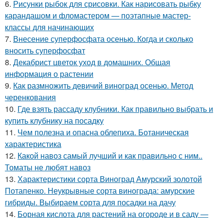
6.
Рисунки рыбок для срисовки. Как нарисовать рыбку
карандашом и фломастером — поэтапные мастер-
классы для начинающих
7.
Внесение суперфосфата осенью. Когда и сколько
вносить суперфосфат
8.
Декабрист цветок уход в домашних. Общая
информация о растении
9.
Как размножить девичий виноград осенью. Метод
черенкования
10.
Где взять рассаду клубники. Как правильно выбрать и
купить клубнику на посадку
11.
Чем полезна и опасна облепиха. Ботаническая
характеристика
12.
Какой навоз самый лучший и как правильно с ним..
Томаты не любят навоз
13.
Характеристики сорта Виноград Амурский золотой
Потапенко. Неукрывные сорта винограда: амурские
гибриды. Выбираем сорта для посадки на дачу
14.
Борная кислота для растений на огороде и в саду —