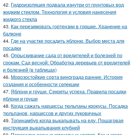
42.
Гидроизоляция подвала изнутри от грунтовых вод
жидким стеклом. Технология и условия нанесения
жидкого стекла
43.
Как перезимовать гортензии в горшке. Хранение на
балконе
44.
Где на участке посадить яблоню. Выбор места для
посадки
45.
Опрыскивание сада от вредителей и болезней по
срокам. Сад весной: Обработка деревьев от вредителей
и болезней (в таблицах)
46.
Морозостойкие сорта винограда ранние. История
создания и особенности селекции
47.
Яблони и груши. Секреты успеха. Правила посадки
яблони и груши
48.
Когда сажать нарциссы тюльпаны крокусы. Посадка
тюльпанов, нарциссов и других луковичных
49.
Топинамбур когда выкапывать на еду. Пошаговая
инструкция выкапывания клубней
50.
Пересадка осенью комнатных цветов. Как и когда