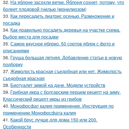
32.
На яблоне засохли ветки. Яблоня сохнет, потому, что
болеет плодовой гнилью (монилиозом)
33.
Как пересадить лиатрис осенью. Размножение и
посадка
34.
Как правильно посадить деревья на участке схема.
Выбор места для посадки
35.
Самое вкусное яблоко. 50 сортов яблок с фото и
описаниями
36.
Груша большая летняя. Добавление статьи в новую
подборку
37.
Жимолость красная съедобная или нет. Жимолость
съедобная красная
38.
Биотуалет зимой на даче. Модели устройств
39.
Грибная икра с болгарским перцем рецепт на зиму.
Классический рецепт икры из грибов
40.
Монофосфат калия применение. Инструкция по
применению Монофосфата калия
41.
Какой брус лучше для дома 150 или 200.
Особенности