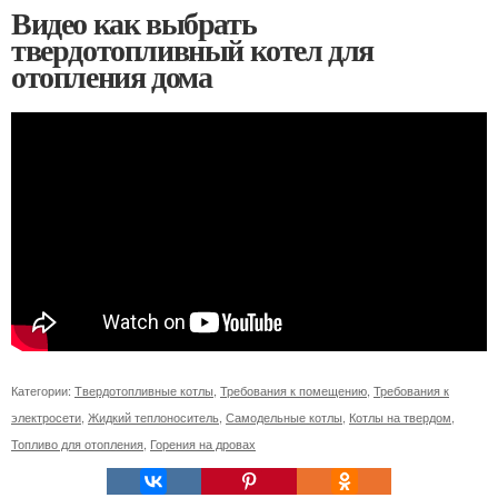
Видео как выбрать
твердотопливный котел для
отопления дома
Категории:
Твердотопливные котлы
,
Требования к помещению
,
Требования к
электросети
,
Жидкий теплоноситель
,
Самодельные котлы
,
Котлы на твердом
,
Топливо для отопления
,
Горения на дровах