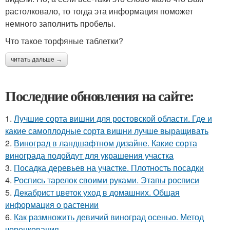
растолковало, то тогда эта информация поможет
немного заполнить пробелы.
Что такое торфяные таблетки?
читать дальше →
Последние обновления на сайте:
1.
Лучшие сорта вишни для ростовской области. Где и
какие самоплодные сорта вишни лучше выращивать
2.
Виноград в ландшафтном дизайне. Какие сорта
винограда подойдут для украшения участка
3.
Посадка деревьев на участке. Плотность посадки
4.
Роспись тарелок своими руками. Этапы росписи
5.
Декабрист цветок уход в домашних. Общая
информация о растении
6.
Как размножить девичий виноград осенью. Метод
черенкования