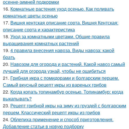
осенне-зимней подкормки
16.
Комнатные растения уход осенью. Как поливать
комнатные цветы осенью
17.
Вишня кентская описание сорта. Вишня Кентская:
описание сорта и характеристика
18.
Уход за комнатными цветами. Общие правила
выращивания комнатных растений
19.
4 правила внесения навоза. Виды навоза: какой
брать
20.
Навозом для огорода и растений. Какой навоз самый
лучший для огорода узнай, чтобы не ошибиться
21.
Грибная икра с помидорами и болгарским перцем.
Самый вкусный рецепт икры из вареных грибов
22.
Когда копать топинамбур осенью. Топинамбур: когда
выкапывать?
23.
Рецепт грибной икры на зиму из груздей с болгарским
перцем. Классический рецепт икры из грибов
24.
Облепиха применение и способ приготовления.
Добавление статьи в новую подборку