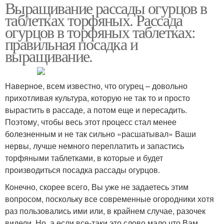
Выращивание рассады огурцов в
Бальзамин в торфяные
таблетках торфяных. Рассада
таблетки
огурцов в торфяных таблетках:
правильная посадка и
выращивание.
Наверное, всем известно, что огурец – довольно
прихотливая культура, которую не так то и просто
вырастить в рассаде, а потом еще и пересадить.
Поэтому, чтобы весь этот процесс стал менее
болезненным и не так сильно «расшатывал» Ваши
нервы, лучше немного переплатить и запастись
торфяными таблетками, в которые и будет
производиться посадка рассады огурцов.
Конечно, скорее всего, Вы уже не задаетесь этим
вопросом, поскольку все современные огородники хотя
раз пользовались ими или, в крайнем случае, разочек
видели. Но, а если все-таки это слово мало что Вам