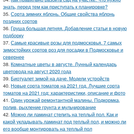
знать, перед тем как приступать к планировке?
35.
Сорта зимних яблонь. Общие свойства яблонь
поздних сортов
36.
Груша большая летняя. Добавление статьи в новую
подборку
37.
Самые красивые розы для подмосковья. 7 самых
зимостойких сортов роз для посадки в Подмосковье и
севернее
38.
Комнатные цветы в августе. Лунный календарь
цветовода на август 2020 года
39.
Биотуалет зимой на даче. Модели устройств
40.
Новые сорта томатов на 2021 год. Лучшие сорта
томатов на 2021 год: характеристики, описание и фото
41.
Один урожай ремонтантной малины. Подкормка,
полив, рыхление грунта и мульчирование
42.
Можно ли ламинат стелить на теплый пол. Как и
какой укладывать ламинат под теплый пол, и можно ли
его вообще монтировать на теплый пол