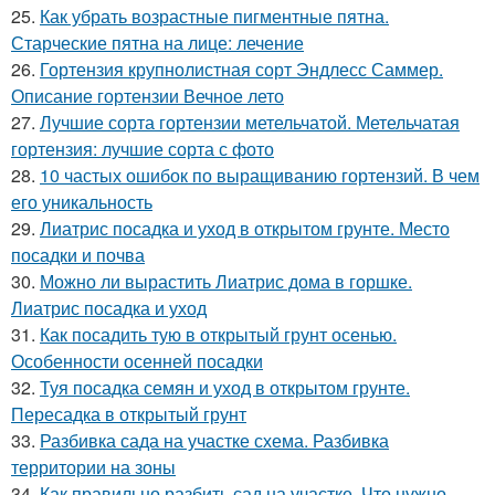
25.
Как убрать возрастные пигментные пятна.
Старческие пятна на лице: лечение
26.
Гортензия крупнолистная сорт Эндлесс Саммер.
Описание гортензии Вечное лето
27.
Лучшие сорта гортензии метельчатой. Метельчатая
гортензия: лучшие сорта с фото
28.
10 частых ошибок по выращиванию гортензий. В чем
его уникальность
29.
Лиатрис посадка и уход в открытом грунте. Место
посадки и почва
30.
Можно ли вырастить Лиатрис дома в горшке.
Лиатрис посадка и уход
31.
Как посадить тую в открытый грунт осенью.
Особенности осенней посадки
32.
Туя посадка семян и уход в открытом грунте.
Пересадка в открытый грунт
33.
Разбивка сада на участке схема. Разбивка
территории на зоны
34.
Как правильно разбить сад на участке. Что нужно