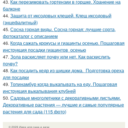
43.
Как перезимовать гортензии в горшке. Хранение на
балконе
44.
Защита от иксодовых клещей. Клещ иксодовый
(энцефалитный)
45.
Сосна горная виды. Сосна горная: лучшие сорта,
фотокаталог с описанием
46.
Когда сажать крокусы и гиацинты осенью. Пошаговая
инструкция посадки гиацинтов осенью
47.
Зола раскисляет почву или нет. Как раскислить
почву?
48.
Как посадить кедр из шишки дома. Подготовка ореха
для посадки
49.
Топинамбур когда выкапывать на еду. Пошаговая
инструкция выкапывания клубней
50.
Садовые многолетники с декоративными листьями.
Декоративные растения — лучшие и самые популярные
растения для сада (115 фото)
© 2026 Идеи для сада и дачи