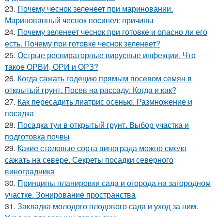
23.
Почему чеснок зеленеет при мариновании.
Маринованный чеснок посинел: причины
24.
Почему зеленеет чеснок при готовке и опасно ли его
есть. Почему при готовке чеснок зеленеет?
25.
Острые респираторные вирусные инфекции. Что
такое ОРВИ, ОРИ и ОРЗ?
26.
Когда сажать годецию прямым посевом семян в
открытый грунт. Посев на рассаду: Когда и как?
27.
Как пересадить лиатрис осенью. Размножение и
посадка
28.
Посадка туи в открытый грунт. Выбор участка и
подготовка почвы
29.
Какие столовые сорта винограда можно смело
сажать на севере. Секреты посадки северного
виноградника
30.
Принципы планировки сада и огорода на загородном
участке. Зонирование пространства
31.
Закладка молодого плодового сада и уход за ним.