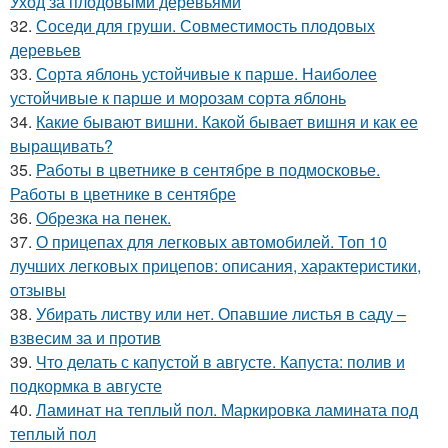
Уход за плодовыми деревьями
32.
Соседи для груши. Совместимость плодовых
деревьев
33.
Сорта яблонь устойчивые к парше. Наиболее
устойчивые к парше и морозам сорта яблонь
34.
Какие бывают вишни. Какой бывает вишня и как ее
выращивать?
35.
Работы в цветнике в сентябре в подмосковье.
Работы в цветнике в сентябре
36.
Обрезка на пенек.
37.
О прицепах для легковых автомобилей. Топ 10
лучших легковых прицепов: описания, характеристики,
отзывы
38.
Убирать листву или нет. Опавшие листья в саду –
взвесим за и против
39.
Что делать с капустой в августе. Капуста: полив и
подкормка в августе
40.
Ламинат на теплый пол. Маркировка ламината под
теплый пол