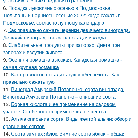
условиях. Общие сведения о растении
6.
Посадка луковичных осенью в Подмосковье.
Тюльпаны и нарциссы осенью 2022: когда сажать в
Подмосковье, согласно лунному календарю
7.
Как правильно сажать черенки девичьего винограда.
Девичий виноград: тонкости посадки и ухода
8.
Слабительные продукты при запорах. Диета при
запорах и вздутии живота
9.
Осенняя ромашка высокая. Канадская ромашка -
самая крупная ромашка
10.
Как правильно посадить тую и обеспечить.. Как
правильно сажать тую
11.
Виноград Амурский Потапенко- сорта винограда.
Виноград Амурский Потапенко – описание сорта
12.
Борная кислота и ее применение на садовом
участке. Особенности применения вещества
13.
Алыча описание сорта. Виды желтой алычи: обзор и
сравнение сортов
14.
Сорта зимних яблок. Зимние сорта яблок – общая