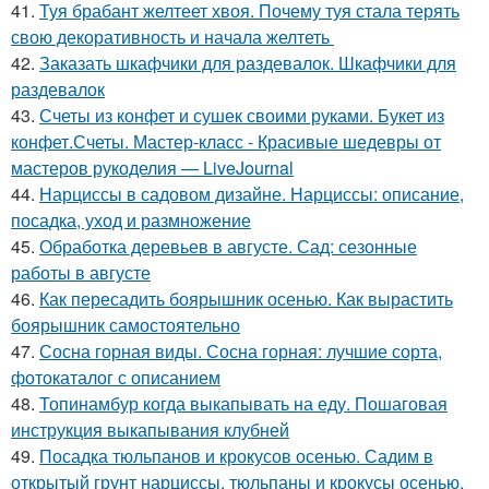
41.
Туя брабант желтеет хвоя. Почему туя стала терять
свою декоративность и начала желтеть
42.
Заказать шкафчики для раздевалок. Шкафчики для
раздевалок
43.
Счеты из конфет и сушек своими руками. Букет из
конфет.Счеты. Мастер-класс - Красивые шедевры от
мастеров рукоделия — LiveJournal
44.
Нарциссы в садовом дизайне. Нарциссы: описание,
посадка, уход и размножение
45.
Обработка деревьев в августе. Сад: сезонные
работы в августе
46.
Как пересадить боярышник осенью. Как вырастить
боярышник самостоятельно
47.
Сосна горная виды. Сосна горная: лучшие сорта,
фотокаталог с описанием
48.
Топинамбур когда выкапывать на еду. Пошаговая
инструкция выкапывания клубней
49.
Посадка тюльпанов и крокусов осенью. Садим в
открытый грунт нарциссы, тюльпаны и крокусы осенью.