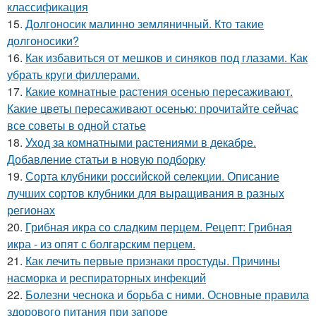
классификация
15.
Долгоносик малинно земляничный. Кто такие
долгоносики?
16.
Как избавиться от мешков и синяков под глазами. Как
убрать круги филлерами.
17.
Какие комнатные растения осенью пересаживают.
Какие цветы пересаживают осенью: прочитайте сейчас
все советы в одной статье
18.
Уход за комнатными растениями в декабре.
Добавление статьи в новую подборку
19.
Сорта клубники российской селекции. Описание
лучших сортов клубники для выращивания в разных
регионах
20.
Грибная икра со сладким перцем. Рецепт: Грибная
икра - из опят с болгарским перцем.
21.
Как лечить первые признаки простуды. Причины
насморка и респираторных инфекций
22.
Болезни чеснока и борьба с ними. Основные правила
здорового питания при запоре