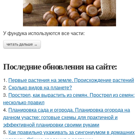
У фундука используются все части:
читать дальше →
Последние обновления на сайте:
1.
Первые растения на земле. Происхождение растений
2.
Сколько видов на планете?
3.
Прострел, как вырастить из семян. Прострел из семян:
несколько правил
4.
Планировка сада и огорода. Планировка огорода на
дачном участке: готовые схемы для практичной и
эффективной планировки своими руками
5.
Как правильно ухаживать за сингониумом в домашних