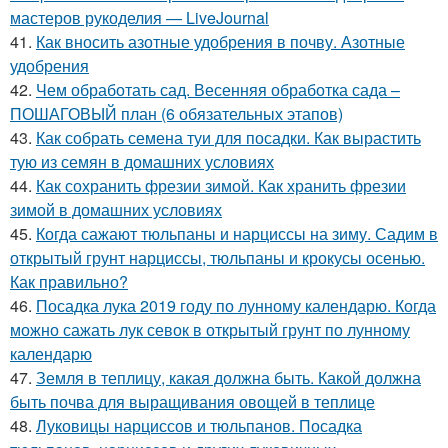
мастеров рукоделия — LiveJournal
41.
Как вносить азотные удобрения в почву. Азотные
удобрения
42.
Чем обработать сад. Весенняя обработка сада –
ПОШАГОВЫЙ план (6 обязательных этапов)
43.
Как собрать семена туи для посадки. Как вырастить
тую из семян в домашних условиях
44.
Как сохранить фрезии зимой. Как хранить фрезии
зимой в домашних условиях
45.
Когда сажают тюльпаны и нарциссы на зиму. Садим в
открытый грунт нарциссы, тюльпаны и крокусы осенью.
Как правильно?
46.
Посадка лука 2019 году по лунному календарю. Когда
можно сажать лук севок в открытый грунт по лунному
календарю
47.
Земля в теплицу, какая должна быть. Какой должна
быть почва для выращивания овощей в теплице
48.
Луковицы нарциссов и тюльпанов. Посадка