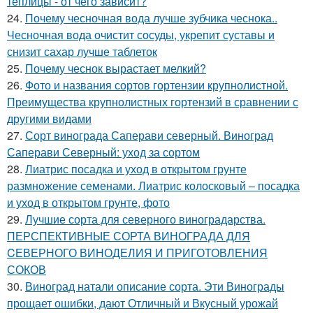
теплицы - от чего зависит?
24.
Почему чесночная вода лучше зубчика чеснока..
Чесночная вода очистит сосуды, укрепит суставы и
снизит сахар лучше таблеток
25.
Почему чеснок вырастает мелкий?
26.
Фото и названия сортов гортензии крупнолистной.
Преимущества крупнолистных гортензий в сравнении с
другими видами
27.
Сорт винограда Саперави северный. Виноград
Саперави Северный: уход за сортом
28.
Лиатрис посадка и уход в открытом грунте
размножение семенами. Лиатрис колосковый – посадка
и уход в открытом грунте, фото
29.
Лучшие сорта для северного виноградарства.
ПЕРСПЕКТИВНЫЕ СОРТА ВИНОГРАДА ДЛЯ
CЕВЕРНОГО ВИНОДЕЛИЯ И ПРИГОТОВЛЕНИЯ
СОКОВ
30.
Виноград натали описание сорта. Эти Винограды
прощает ошибки, дают Отличный и Вкусный урожай