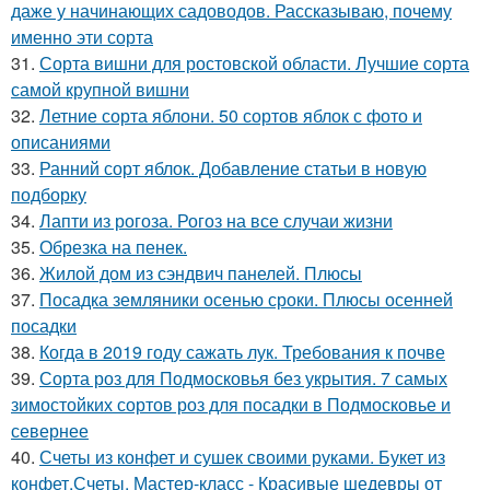
даже у начинающих садоводов. Рассказываю, почему
именно эти сорта
31.
Сорта вишни для ростовской области. Лучшие сорта
самой крупной вишни
32.
Летние сорта яблони. 50 сортов яблок с фото и
описаниями
33.
Ранний сорт яблок. Добавление статьи в новую
подборку
34.
Лапти из рогоза. Рогоз на все случаи жизни
35.
Обрезка на пенек.
36.
Жилой дом из сэндвич панелей. Плюсы
37.
Посадка земляники осенью сроки. Плюсы осенней
посадки
38.
Когда в 2019 году сажать лук. Требования к почве
39.
Сорта роз для Подмосковья без укрытия. 7 самых
зимостойких сортов роз для посадки в Подмосковье и
севернее
40.
Счеты из конфет и сушек своими руками. Букет из
конфет.Счеты. Мастер-класс - Красивые шедевры от