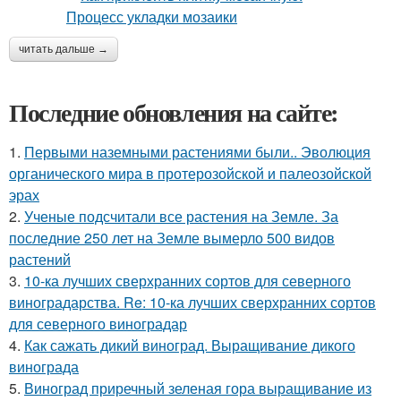
читать дальше →
Последние обновления на сайте:
1.
Первыми наземными растениями были.. Эволюция
органического мира в протерозойской и палеозойской
эрах
2.
Ученые подсчитали все растения на Земле. За
последние 250 лет на Земле вымерло 500 видов
растений
3.
10-ка лучших сверхранних сортов для северного
виноградарства. Re: 10-ка лучших сверхранних сортов
для северного виноградар
4.
Как сажать дикий виноград. Выращивание дикого
винограда
5.
Виноград приречный зеленая гора выращивание из