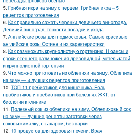
пересадка флоксов осенью
5.
Грибная икра на зиму с перцем. Грибная икра – 5
рецептов приготовления
6.
Как правильно сажать черенки девичьего винограда.
Девичий виноград: тонкости посадки и ухода
7.
Английские розы для подмосковья. Самые красивые
английские розы Остина и их характеристики
8.
Как размножить крупнолистную гортензию. Нюансы и
сроки осеннего размножения древовидной, метельчатой
и крупнолистной гортензии
9.
Что можно приготовить из облепихи на зиму. Облепиха
на зиму — 8 лучших рецептов приготовления
10.
ТОП-11 пребиотиков для кишечника. Роль
пробиотиков и пребиотиков при болезнях ЖКТ: от
биологии к клинике
11.
Полезный сок из облепихи на зиму. Облепиховый сок
на зиму — лучшие рецепты заготовки через
соковыжималку, с сахаром, без варки
12.
10 продуктов для здоровья печени. Врач