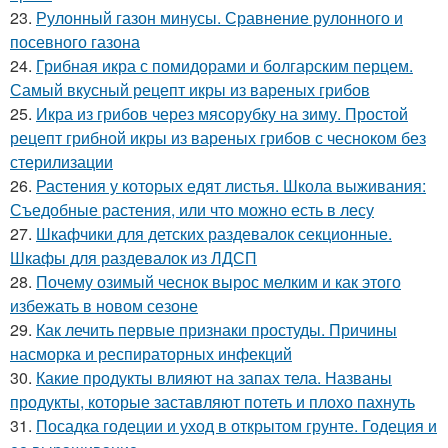
23.
Рулонный газон минусы. Сравнение рулонного и
посевного газона
24.
Грибная икра с помидорами и болгарским перцем.
Самый вкусный рецепт икры из вареных грибов
25.
Икра из грибов через мясорубку на зиму. Простой
рецепт грибной икры из вареных грибов с чесноком без
стерилизации
26.
Растения у которых едят листья. Школа выживания:
Съедобные растения, или что можно есть в лесу
27.
Шкафчики для детских раздевалок секционные.
Шкафы для раздевалок из ЛДСП
28.
Почему озимый чеснок вырос мелким и как этого
избежать в новом сезоне
29.
Как лечить первые признаки простуды. Причины
насморка и респираторных инфекций
30.
Какие продукты влияют на запах тела. Названы
продукты, которые заставляют потеть и плохо пахнуть
31.
Посадка годеции и уход в открытом грунте. Годеция и