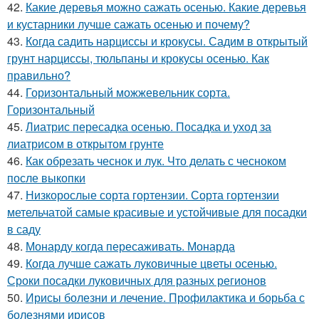
42.
Какие деревья можно сажать осенью. Какие деревья
и кустарники лучше сажать осенью и почему?
43.
Когда садить нарциссы и крокусы. Садим в открытый
грунт нарциссы, тюльпаны и крокусы осенью. Как
правильно?
44.
Горизонтальный можжевельник сорта.
Горизонтальный
45.
Лиатрис пересадка осенью. Посадка и уход за
лиатрисом в открытом грунте
46.
Как обрезать чеснок и лук. Что делать с чесноком
после выкопки
47.
Низкорослые сорта гортензии. Сорта гортензии
метельчатой самые красивые и устойчивые для посадки
в саду
48.
Монарду когда пересаживать. Монарда
49.
Когда лучше сажать луковичные цветы осенью.
Сроки посадки луковичных для разных регионов
50.
Ирисы болезни и лечение. Профилактика и борьба с
болезнями ирисов