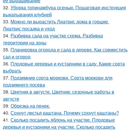
ее выращивание
32.
Уборка топинамбура осенью. Пошаговая инструкция
выкапывания клубней
33.
Можно ли вырастить Лиатрис дома в горшке.
Лиатрис посадка и уход
34.
Разбивка сада на участке схема. Разбивка
территории на зоны
35.
Планировка огорода и сада в дереве. Как совместить
сад и огород
36.
Плодовые деревья и кустарники в саду. Какие сорта
выбрать
37.
Подзимние сорта моркови. Сорта моркови для
подзимнего посева
38.
Цветник в августе. Цветник: сезонные работы в
августе
39.
Обрезка на пенек.
40.
Сохнут листья каштана. Почему сохнут каштаны?
41.
Сколько посадить яблонь на участке. Плодовые
деревья и кустарники на участке. Сколько посадить