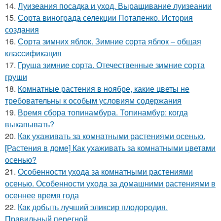
14.
Луизеания посадка и уход. Выращивание луизеании
15.
Сорта винограда селекции Потапенко. История
создания
16.
Сорта зимних яблок. Зимние сорта яблок – общая
классификация
17.
Груша зимние сорта. Отечественные зимние сорта
груши
18.
Комнатные растения в ноябре, какие цветы не
требовательны к особым условиям содержания
19.
Время сбора топинамбура. Топинамбур: когда
выкапывать?
20.
Как ухаживать за комнатными растениями осенью.
[Растения в доме] Как ухаживать за комнатными цветами
осенью?
21.
Особенности ухода за комнатными растениями
осенью. Особенности ухода за домашними растениями в
осеннее время года
22.
Как добыть лучший эликсир плодородия.
Правильный перегной