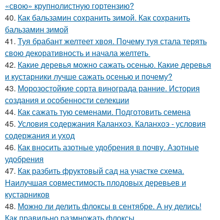
«свою» крупнолистную гортензию?
40.
Как бальзамин сохранить зимой. Как сохранить
бальзамин зимой
41.
Туя брабант желтеет хвоя. Почему туя стала терять
свою декоративность и начала желтеть
42.
Какие деревья можно сажать осенью. Какие деревья
и кустарники лучше сажать осенью и почему?
43.
Морозостойкие сорта винограда ранние. История
создания и особенности селекции
44.
Как сажать тую семенами. Подготовить семена
45.
Условия содержания Каланхоэ. Каланхоэ - условия
содержания и уход
46.
Как вносить азотные удобрения в почву. Азотные
удобрения
47.
Как разбить фруктовый сад на участке схема.
Наилучшая совместимость плодовых деревьев и
кустарников
48.
Можно ли делить флоксы в сентябре. А ну делись!
Как правильно размножать флоксы