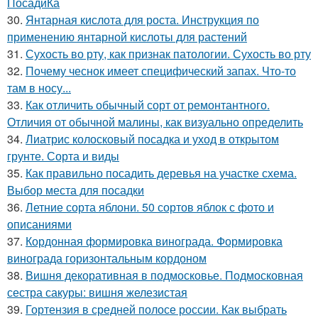
ПосадиКа
30.
Янтарная кислота для роста. Инструкция по
применению янтарной кислоты для растений
31.
Сухость во рту, как признак патологии. Сухость во рту
32.
Почему чеснок имеет специфический запах. Что-то
там в носу...
33.
Как отличить обычный сорт от ремонтантного.
Отличия от обычной малины, как визуально определить
34.
Лиатрис колосковый посадка и уход в открытом
грунте. Сорта и виды
35.
Как правильно посадить деревья на участке схема.
Выбор места для посадки
36.
Летние сорта яблони. 50 сортов яблок с фото и
описаниями
37.
Кордонная формировка винограда. Формировка
винограда горизонтальным кордоном
38.
Вишня декоративная в подмосковье. Подмосковная
сестра сакуры: вишня железистая
39.
Гортензия в средней полосе россии. Как выбрать