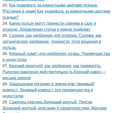
23.
Как ухаживать за комнатными цветами осенью.
[Растения в доме] Как ухаживать за комнатными цветами
осенью?
24.
Какую пользу могут принести сорняки в саду и
огороде. Добавление статьи в новую подборку
25.
Солома, как удобрение для огорода. Солома, как
органическое удобрение, трудности, пути решения и
польза.
26.
Куриный помёт для удобрения почвы. Преимущества
и недостатки
27.
Конский перегной, как удобрение, как применять.
Рыночно-навозная действительность Конский навоз —
весьма ценное
28.
Закапываем органику в землю или “ленивый”
компост. Ленивый компост: его преимущества и
недостатки
29.
Саженец персика Донецкий желтый. Персик
Донецкий желтый: описание и характеристики. Магазин