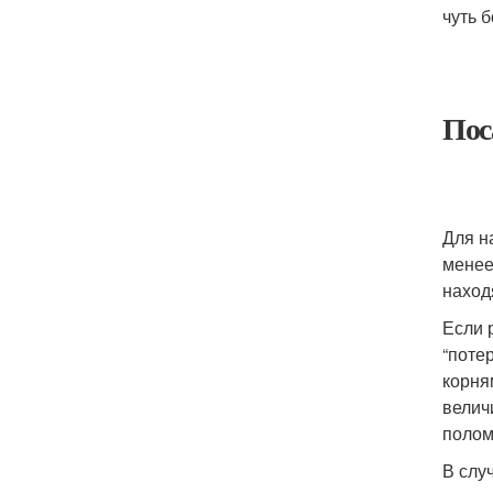
чуть 
Пос
Для н
менее
наход
Если 
“поте
корня
велич
полом
В слу