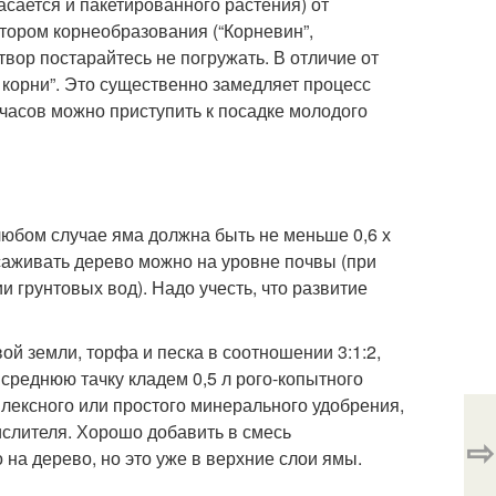
асается и пакетированного растения) от
ятором корнеобразования (“Корневин”,
створ постарайтесь не погружать. В отличие от
 корни”. Это существенно замедляет процесс
часов можно приступить к посадке молодого
любом случае яма должна быть не меньше 0,6 х
ысаживать дерево можно на уровне почвы (при
и грунтовых вод). Надо учесть, что развитие
й земли, торфа и песка в соотношении 3:1:2,
реднюю тачку кладем 0,5 л рого-копытного
омплексного или простого минерального удобрения,
ислителя. Хорошо добавить в смесь
⇨
 на дерево, но это уже в верхние слои ямы.