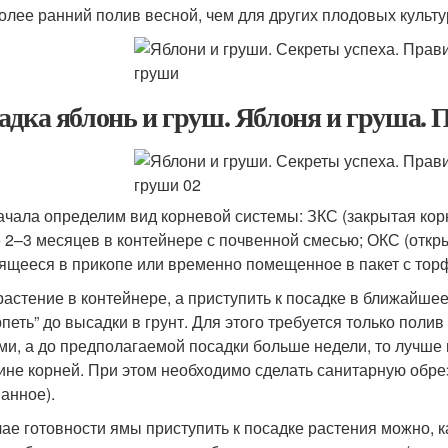
более ранний полив весной, чем для других плодовых культу
адка яблонь и груш. Яблоня и груша. П
ачала определим вид корневой системы: ЗКС (закрытая кор
 2–3 месяцев в контейнере с почвенной смесью; ОКС (откры
ящееся в прикопе или временно помещенное в пакет с тор
растение в контейнере, а приступить к посадке в ближайше
рпеть” до высадки в грунт. Для этого требуется только поли
ми, а до предполагаемой посадки больше недели, то лучше 
ине корней. При этом необходимо сделать санитарную обре
анное).
чае готовности ямы приступить к посадке растения можно, к