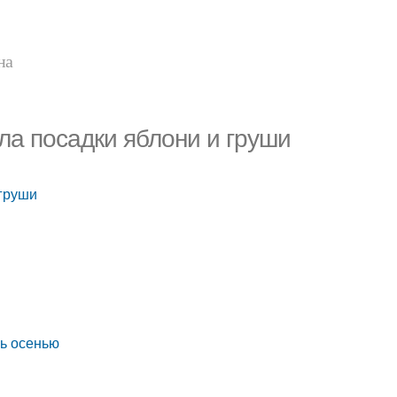
на
ла посадки яблони и груши
 груши
нь осенью