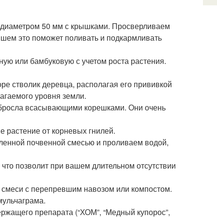
 диаметром 50 мм с крышками. Просверливаем
йшем это поможет поливать и подкармливать
ую или бамбуковую с учетом роста растения.
оре стволик деревца, располагая его прививкой
лагаемого уровня земли.
 обросла всасывающими корешками. Они очень
е растение от корневых гнилей.
вленной почвенной смесью и проливаем водой,
, что позволит при вашем длительном отсутствии
 смеси с перепревшим навозом или компостом.
мульчаграма.
ржащего препарата (“ХОМ”, “Медный купорос”,