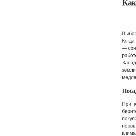
Как
Выбор
Когда
— сон
работ
Запад
земли
медле
Поса
При п
берит
покуп
первы
клима