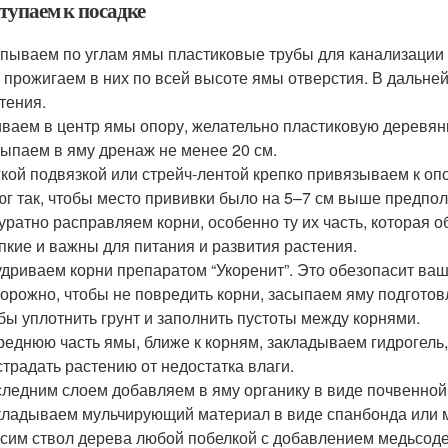
тупаем к посадке
пываем по углам ямы пластиковые трубы для канализации
 прожигаем в них по всей высоте ямы отверстия. В дальне
тения.
ваем в центр ямы опору, желательно пластиковую деревянн
ыпаем в яму дренаж не менее 20 см.
кой подвязкой или стрейч-лентой крепко привязываем к оп
юг так, чтобы место прививки было на 5–7 см выше предпо
уратно расправляем корни, особенно ту их часть, которая
пкие и важны для питания и развития растения.
дриваем корни препаратом “Укоренит”. Это обезопасит ваш
орожно, чтобы не повредить корни, засыпаем яму подгото
бы уплотнить грунт и заполнить пустоты между корнями.
реднюю часть ямы, ближе к корням, закладываем гидрогель
страдать растению от недостатка влаги.
ледним слоем добавляем в яму органику в виде почвенной
ладываем мульчирующий материал в виде спанбонда или 
сим ствол дерева любой побелкой с добавлением медьсоде