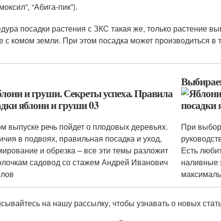
моксил”, “Абига-пик”).
дура посадки растения с ЗКС такая же, только растение в
е с комом земли. При этом посадка может производиться в 
Выбирае
ом выпуске речь пойдет о плодовых деревьях.
При выбор
ичия в подвоях, правильная посадка и уход,
руководст
ирование и обрезка – все эти темы разложит
Есть любит
олочкам садовод со стажем Андрей Иванович
наливные я
олов
максималь
сывайтесь на нашу рассылку, чтобы узнавать о новых стат