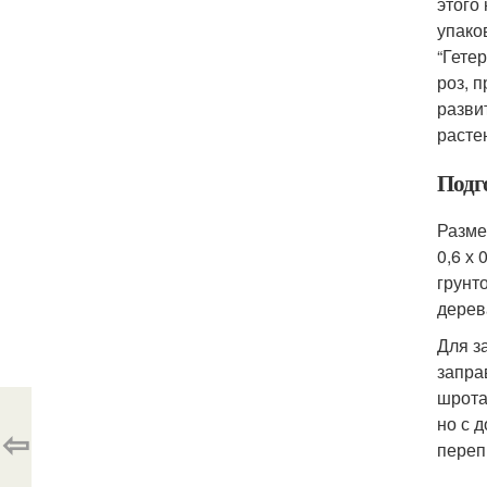
этого
упако
“Гете
роз, 
разви
расте
Подг
Разме
0,6 х
грунт
дерев
Для з
запра
шрота
но с 
⇦
переп