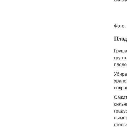
Фото:
Плод
Груша
грунт
плодо
Убира
хране
сохра
Сажат
сильн
граду
вымер
столь