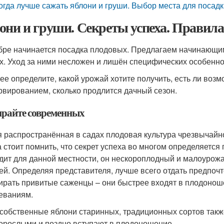
огда лучше сажать яблони и груши. Выбор места для посад
они и груши. Секреты успеха. Правила
бре начинается посадка плодовых. Предлагаем начинающим
х. Уход за ними несложен и лишён специфических особенно
ее определите, какой урожай хотите получить, есть ли возм
рвированием, сколько продлится дачный сезон.
райте современных
 распространённая в садах плодовая культура чрезвычайно
а стоит помнить, что секрет успеха во многом определяетс
дит для данной местности, он нескороплодный и малоурожа
ей. Определяя представителя, лучше всего отдать предпо
ирать привитые саженцы – они быстрее входят в плодонош
еваниям.
собственные яблони старинных, традиционных сортов такж
орослыми и поздно вступают в плодоношение.