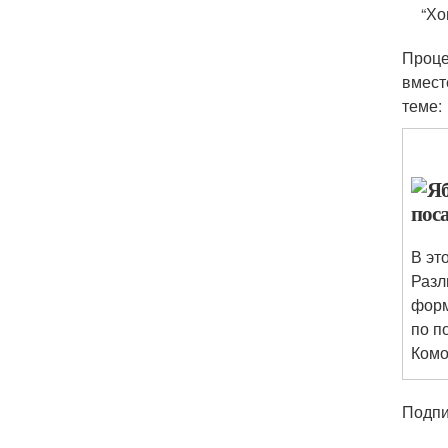
“Хо
Проце
вмест
теме:
В эт
Разл
форм
по п
Ком
Подпи