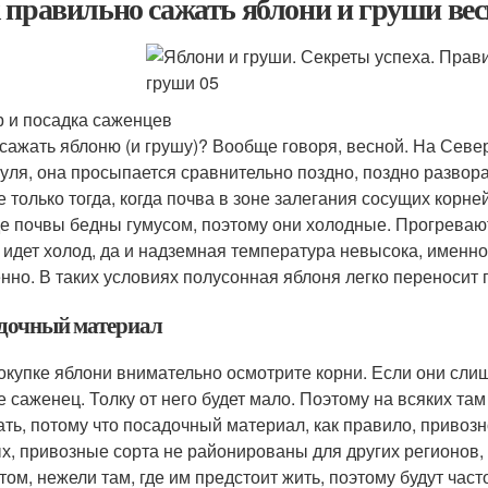
 правильно сажать яблони и груши вес
 и посадка саженцев
 сажать яблоню (и грушу)? Вообще говоря, весной. На Сев
уля, она просыпается сравнительно поздно, поздно развора
е только тогда, когда почва в зоне залегания сосущих корне
е почвы бедны гумусом, поэтому они холодные. Прогреваютс
 идет холод, да и надземная температура невысока, именно
нно. В таких условиях полусонная яблоня легко переносит п
дочный материал
окупке яблони внимательно осмотрите корни. Если они слиш
е саженец. Толку от него будет мало. Поэтому на всяких т
ать, потому что посадочный материал, как правило, привоз
х, привозные сорта не районированы для других регионов
том, нежели там, где им предстоит жить, поэтому будут част