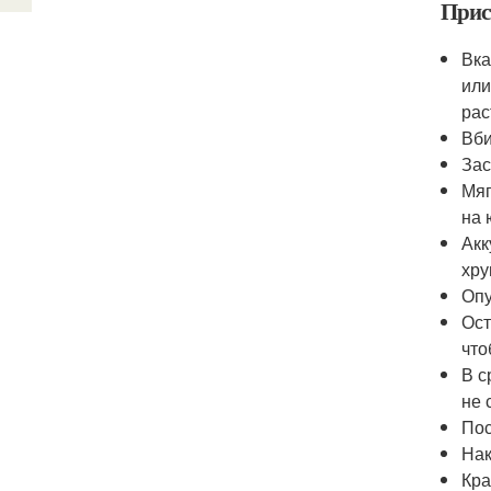
Прис
Вка
или
рас
Вби
Зас
Мяг
на 
Акк
хру
Опу
Ост
что
В с
не 
Пос
Нак
Кра