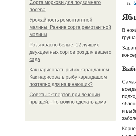
Сорта моркови для подзимнего
К
посева
Ябл
Урожайность ремонтантной
малины. Ранние сорта ремотантной
В ноя
малины
груша
Розы красно белые. 12 лучших
Заран
двухцветных сортов роз для вашего
консе
сада
Выби
Как нарисовать рыбку карандашом.
Как нарисовать рыбу карандашом
Самая
поэтапно для начинающих?
всегд
Советы экспертов при лечении
подхо
прыщей. Что можно сделать дома
яблон
и выб
забол
Корне
сильн