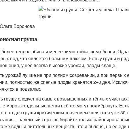
 Ольга Воронова
оносная груша
 более теплолюбива и менее зимостойка, чем яблоня. Одна
овых вод, что является большим плюсом. Есть у груши и ря
ношения, у неё всегда высокие урожаи, плоды слаще.
ть урожай лучше не при полном созревании, а при первых 
нии, полностью же спелые плоды хранятся 2–3 дня. И­сключ
няются в подвалах.
ь грушу следует на самых возвышенных и тёплых участках, в
ые морозы отдельные ветви всё же могут подмёрзнуть. Есл
сов, то для груши критическим значением являются уже 30 г
зания – надёжный сорт, выбирайте только районированные
ко же воды и питательных веществ, что и яблоня, но её еди