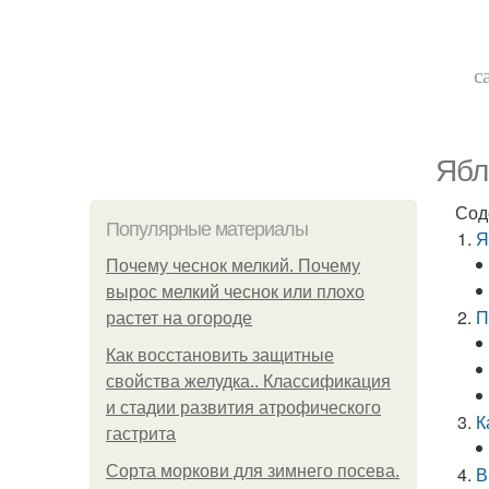
с
Ябл
Сод
Популярные материалы
Я
Почему чеснок мелкий. Почему
вырос мелкий чеснок или плохо
П
растет на огороде
Как восстановить защитные
свойства желудка.. Классификация
и стадии развития атрофического
К
гастрита
Сорта моркови для зимнего посева.
В