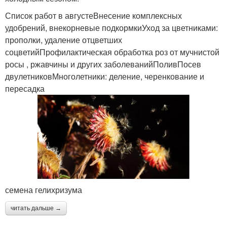
Список работ в августеВнесение комплексных
удобрений, внекорневые подкормкиУход за цветниками:
прополки, удаление отцветших
соцветийПрофилактическая обработка роз от мучнистой
росы , ржавчины и других заболеванийПоливПосев
двулетниковМноголетники: деление, черенкование и
пересадка
семена гелихризума
читать дальше →