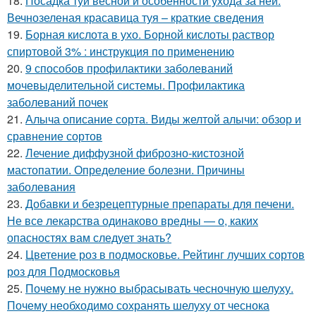
18.
Посадка туи весной и особенности ухода за ней.
Вечнозеленая красавица туя – краткие сведения
19.
Борная кислота в ухо. Борной кислоты раствор
спиртовой 3% : инструкция по применению
20.
9 способов профилактики заболеваний
мочевыделительной системы. Профилактика
заболеваний почек
21.
Алыча описание сорта. Виды желтой алычи: обзор и
сравнение сортов
22.
Лечение диффузной фиброзно-кистозной
мастопатии. Определение болезни. Причины
заболевания
23.
Добавки и безрецептурные препараты для печени.
Не все лекарства одинаково вредны — о, каких
опасностях вам следует знать?
24.
Цветение роз в подмосковье. Рейтинг лучших сортов
роз для Подмосковья
25.
Почему не нужно выбрасывать чесночную шелуху.
Почему необходимо сохранять шелуху от чеснока