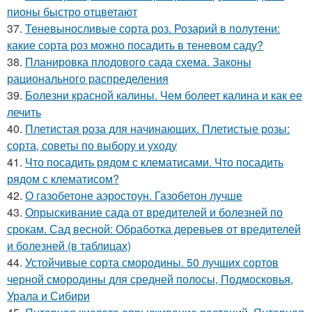
пионы быстро отцветают
37.
Теневыносливые сорта роз. Розарий в полутени:
какие сорта роз можно посадить в теневом саду?
38.
Планировка плодового сада схема. Законы
рационального распределения
39.
Болезни красной калины. Чем болеет калина и как ее
лечить
40.
Плетистая роза для начинающих. Плетистые розы:
сорта, советы по выбору и уходу
41.
Что посадить рядом с клематисами. Что посадить
рядом с клематисом?
42.
О газобетоне аэростоун. Газобетон лучше
43.
Опрыскивание сада от вредителей и болезней по
срокам. Сад весной: Обработка деревьев от вредителей
и болезней (в таблицах)
44.
Устойчивые сорта смородины. 50 лучших сортов
черной смородины для средней полосы, Подмосковья,
Урала и Сибири