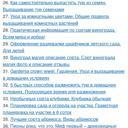
26.
Как самостоятельно вырастить тую из семян.
Выращивание туи семенами
27.
Уход за комнатными цветами. Общие правила
выращивания комнатных растений
28.
Практическая информация по сортам винограда.
Всем мира и добра!
29.
Оформление раздевалки шкафчиков детского сада.
Для детей
30.
Виноград магия описание сорта. Сорт винограда
магия фото и описание отзывы
31.
Gardenia crown jewel. Гардения. Уход и выращивание
в домашних условиях
32.
5 быстрых способов размножить тую в домашних
условиях. Подходящее время для размножения
33.
Необычные сорта клубники. Клубника обычная
34.
Планировка сада и огорода на участка. Грамотная
планировка на участке в 6 соток
35.
Лучшие сорта абрикоса. Виды абрикосов
36.
Пионы рока, что это. Миф первый – древовидные