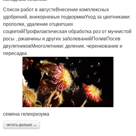
Список работ в августеВнесение комплексных
удобрений, внекорневые подкормкиУход за цветниками:
прополки, удаление отцветших
соцветийПрофилактическая обработка роз от мучнистой
росы , ржавчины и других заболеванийПоливПосев
двулетниковМноголетники: деление, черенкование и
пересадка
семена гелихризума
читать дальше →