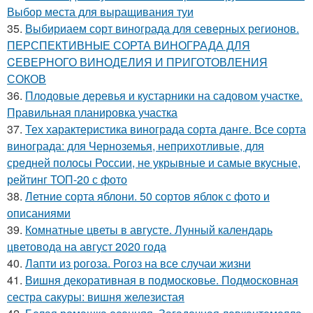
Выбор места для выращивания туи
35.
Выбириаем сорт винограда для северных регионов.
ПЕРСПЕКТИВНЫЕ СОРТА ВИНОГРАДА ДЛЯ
CЕВЕРНОГО ВИНОДЕЛИЯ И ПРИГОТОВЛЕНИЯ
СОКОВ
36.
Плодовые деревья и кустарники на садовом участке.
Правильная планировка участка
37.
Тех характеристика винограда сорта данге. Все сорта
винограда: для Черноземья, неприхотливые, для
средней полосы России, не укрывные и самые вкусные,
рейтинг ТОП-20 с фото
38.
Летние сорта яблони. 50 сортов яблок с фото и
описаниями
39.
Комнатные цветы в августе. Лунный календарь
цветовода на август 2020 года
40.
Лапти из рогоза. Рогоз на все случаи жизни
41.
Вишня декоративная в подмосковье. Подмосковная
сестра сакуры: вишня железистая