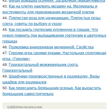
42.
Белая ромашка осенняя. Загадочная левкантемелла
43.
Как на плитку наклеить мозаику на. Материалы и
инструменты для приклеивания мозаичной плитки
44.
Плетистая роза для начинающих. Плетистые розы:
сорта, советы по выбору и уходу
45.
Как посадить гортензию купленную в горшке. Что
нужно помнить при выращивании гортензии в цветочных
горшках
46.
Подкормка внекорневая мочевиной. Свойства
47.
Городки игра своими руками. Настольная спортивная
игра «Городки»
48.
Горизонтальный можжевельник сорта.
Горизонтальный
49.
Шкафчики производственные в раздевалку. Виды
шкафов для раздевалок
50.
Как пересадить боярышник осенью. Как вырастить
боярышник самостоятельно
© 2026 Идеи для сада и дачи