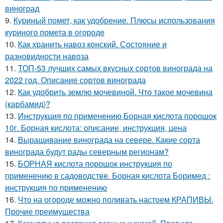
виноград
9.
Куриный помет, как удобрение. Плюсы использования
куриного помета в огороде
10.
Как хранить навоз конский. Состояние и
разновидности навоза
11.
ТОП-53 лучших самых вкусных сортов винограда на
2022 год. Описание сортов винограда
12.
Как удобрить землю мочевиной. Что такое мочевина
(карбамид)?
13.
Инструкция по применению Борная кислота порошок
10г. Борная кислота: описание, инструкция, цена
14.
Выращивание винограда на севере. Какие сорта
винограда будут рады северным регионам?
15.
БОРНАЯ кислота порошок инструкция по
применению в садоводстве. Борная кислота Боримед :
инструкция по применению
16.
Что на огороде можно поливать настоем КРАПИВЫ.
Прочие преимущества