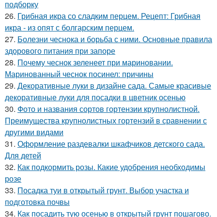
подборку
26.
Грибная икра со сладким перцем. Рецепт: Грибная
икра - из опят с болгарским перцем.
27.
Болезни чеснока и борьба с ними. Основные правила
здорового питания при запоре
28.
Почему чеснок зеленеет при мариновании.
Маринованный чеснок посинел: причины
29.
Декоративные луки в дизайне сада. Самые красивые
декоративные луки для посадки в цветник осенью
30.
Фото и названия сортов гортензии крупнолистной.
Преимущества крупнолистных гортензий в сравнении с
другими видами
31.
Оформление раздевалки шкафчиков детского сада.
Для детей
32.
Как подкормить розы. Какие удобрения необходимы
розе
33.
Посадка туи в открытый грунт. Выбор участка и
подготовка почвы
34.
Как посадить тую осенью в открытый грунт пошагово.