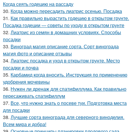
Когда сеять годецию на рассаду
30.
Когда можно пересадить лиатрис осенью. Посадка
31.
Как правильно вырастить годецию в открытом грунте.
Посадка годеции — советы по уходу в открытом грунте
32.
Лиатрис из семян в домашних условиях. Способы
посадки
33.
Виноград магия описание сорта. Сорт винограда
магия фото и описание отзывы
34.
Лиатрис посадка и уход в открытом грунте. Место
посадки и почва
35.
Карбамид когда вносить. Инструкция по применению
удобрения мочевины
36.
Нужен ли дренаж для спатифиллума. Как правильно
пересаживать спатифиллум
37.
Все, что нужно знать о посеве туи. Подготовка места
для посадки
38.
Лучшие сорта винограда для северного виноделия.
Всем мира и добра!
39.
Основные принципы планировки плодового сада.