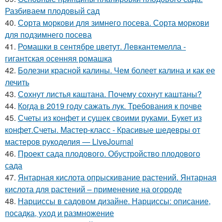
Разбиваем плодовый сад
40.
Сорта моркови для зимнего посева. Сорта моркови
для подзимнего посева
41.
Ромашки в сентябре цветут. Левкантемелла -
гигантская осенняя ромашка
42.
Болезни красной калины. Чем болеет калина и как ее
лечить
43.
Сохнут листья каштана. Почему сохнут каштаны?
44.
Когда в 2019 году сажать лук. Требования к почве
45.
Счеты из конфет и сушек своими руками. Букет из
конфет.Счеты. Мастер-класс - Красивые шедевры от
мастеров рукоделия — LiveJournal
46.
Проект сада плодового. Обустройство плодового
сада
47.
Янтарная кислота опрыскивание растений. Янтарная
кислота для растений – применение на огороде
48.
Нарциссы в садовом дизайне. Нарциссы: описание,
посадка, уход и размножение