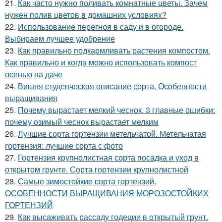
21.
Как часто нужно поливать комнатные цветы. Зачем
нужен полив цветов в домашних условиях?
22.
Использование перегноя в саду и в огороде.
Выбираем лучшее удобрение
23.
Как правильно подкармливать растения компостом.
Как правильно и когда можно использовать компост
осенью на даче
24.
Вишня студенческая описание сорта. Особенности
выращивания
25.
Почему вырастает мелкий чеснок. 3 главные ошибки:
почему озимый чеснок вырастает мелким
26.
Лучшие сорта гортензии метельчатой. Метельчатая
гортензия: лучшие сорта с фото
27.
Гортензия крупнолистная сорта посадка и уход в
открытом грунте. Сорта гортензии крупнолистной
28.
Самые зимостойкие сорта гортензий.
ОСОБЕННОСТИ ВЫРАЩИВАНИЯ МОРОЗОСТОЙКИХ
ГОРТЕНЗИЙ
29.
Как высаживать рассаду годеции в открытый грунт.