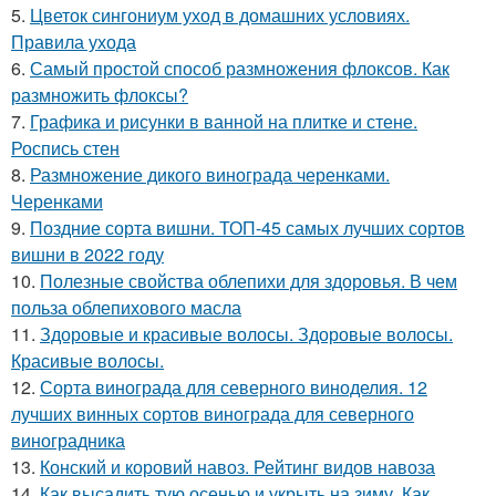
5.
Цветок сингониум уход в домашних условиях.
Правила ухода
6.
Самый простой способ размножения флоксов. Как
размножить флоксы?
7.
Графика и рисунки в ванной на плитке и стене.
Роспись стен
8.
Размножение дикого винограда черенками.
Черенками
9.
Поздние сорта вишни. ТОП-45 самых лучших сортов
вишни в 2022 году
10.
Полезные свойства облепихи для здоровья. В чем
польза облепихового масла
11.
Здоровые и красивые волосы. Здоровые волосы.
Красивые волосы.
12.
Сорта винограда для северного виноделия. 12
лучших винных сортов винограда для северного
виноградника
13.
Конский и коровий навоз. Рейтинг видов навоза
14.
Как высадить тую осенью и укрыть на зиму. Как