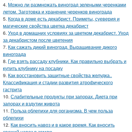
4.
Можно ли размножать виноград зелеными черенками
летом. Заготовка и хранение черенков винограда
5.
Когда в доме есть декабрист. Приметы, суеверия и
магические свойства цветка декабрист
6.
Уход в домашних условиях за цветком декабрист. Уход
за декабристом после цветения
7.
Как сажать дикий виноград. Выращивание дикого
винограда
8.
Где взять рассаду клубники. Как правильно выбрать и
купить клубнику на посадку
9.
Как восстановить защитные свойства желудка..
Классификация и стадии развития атрофического
гастрита
10.
Слабительные продукты при запорах. Диета при
запорах и вздутии живота
11.
Польза облепихи для организма. В чем польза
облепихи
12.
Как вносить навоз и в какое время. Как вносить
свежий навоз в землю