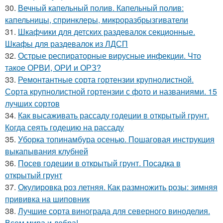
30.
Вечный капельный полив. Капельный полив:
капельницы, спринклеры, микроразбрызгиватели
31.
Шкафчики для детских раздевалок секционные.
Шкафы для раздевалок из ЛДСП
32.
Острые респираторные вирусные инфекции. Что
такое ОРВИ, ОРИ и ОРЗ?
33.
Ремонтантные сорта гортензии крупнолистной.
Сорта крупнолистной гортензии с фото и названиями. 15
лучших сортов
34.
Как высаживать рассаду годеции в открытый грунт.
Когда сеять годецию на рассаду
35.
Уборка топинамбура осенью. Пошаговая инструкция
выкапывания клубней
36.
Посев годеции в открытый грунт. Посадка в
открытый грунт
37.
Окулировка роз летняя. Как размножить розы: зимняя
прививка на шиповник
38.
Лучшие сорта винограда для северного виноделия.
Всем мира и добра!