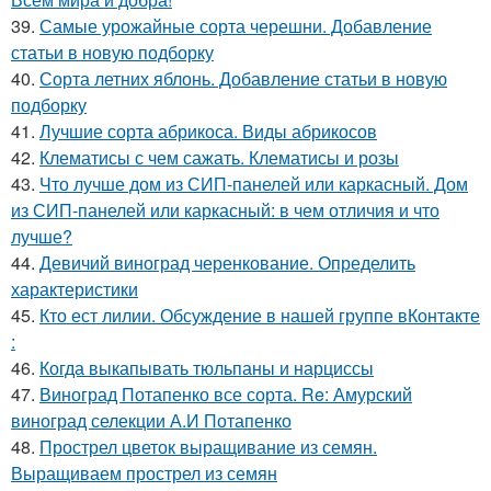
39.
Самые урожайные сорта черешни. Добавление
статьи в новую подборку
40.
Сорта летних яблонь. Добавление статьи в новую
подборку
41.
Лучшие сорта абрикоса. Виды абрикосов
42.
Клематисы с чем сажать. Клематисы и розы
43.
Что лучше дом из СИП-панелей или каркасный. Дом
из СИП-панелей или каркасный: в чем отличия и что
лучше?
44.
Девичий виноград черенкование. Определить
характеристики
45.
Кто ест лилии. Обсуждение в нашей группе вКонтакте
:
46.
Когда выкапывать тюльпаны и нарциссы
47.
Виноград Потапенко все сорта. Re: Амурский
виноград селекции А.И Потапенко
48.
Прострел цветок выращивание из семян.
Выращиваем прострел из семян