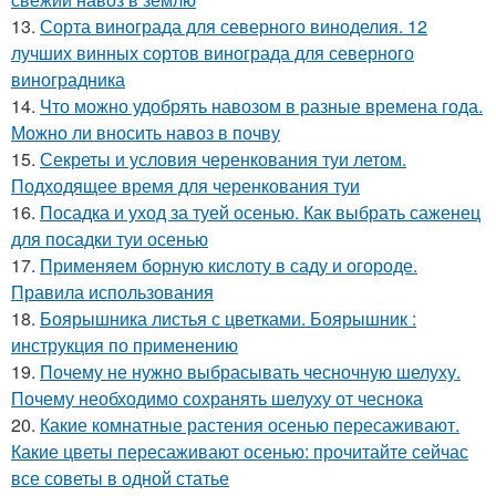
13.
Сорта винограда для северного виноделия. 12
лучших винных сортов винограда для северного
виноградника
14.
Что можно удобрять навозом в разные времена года.
Можно ли вносить навоз в почву
15.
Секреты и условия черенкования туи летом.
Подходящее время для черенкования туи
16.
Посадка и уход за туей осенью. Как выбрать саженец
для посадки туи осенью
17.
Применяем борную кислоту в саду и огороде.
Правила использования
18.
Боярышника листья с цветками. Боярышник :
инструкция по применению
19.
Почему не нужно выбрасывать чесночную шелуху.
Почему необходимо сохранять шелуху от чеснока
20.
Какие комнатные растения осенью пересаживают.
Какие цветы пересаживают осенью: прочитайте сейчас
все советы в одной статье