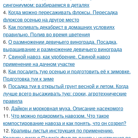
сингониумом: разбираемся в деталях
4.
Когда можно пересаживать флоксы. Пересадка
флоксов осенью на другое место
5.
Как поливать декабрист в домашних условиях
правильно. Полив во время цветения
6.
О размножении девичьего винограда. Посадка,
выращивание и размножение девичьего винограда
7.
Свиной навоз, как удобрение. Свиной навоз
применение на дачном участке
8.
Как посадить тую осенью и подготовить её к зимовке.
Подготовка туи к зиме
9.
Посадка туи в открытый грунт весной и летом. Когда
лучше всего высаживать тую: сроки, агротехнические
правила
10.
Дайкон и морковная муха. Описание насекомого
11.
Что можно подкормить навозом. Что такое
компостирование навоза и как понять, что он созрел?
12.
Крапивы листья инструкция по применению.
Крапивы листья Падис'с фильтр-пакеты : инструкция по