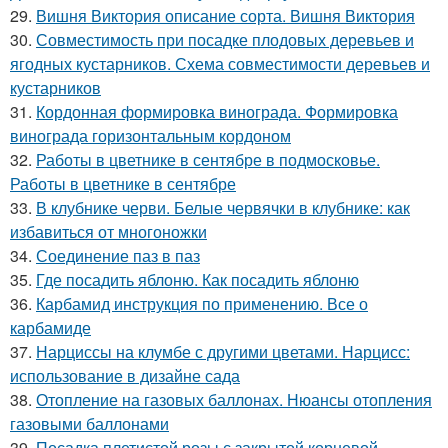
29.
Вишня Виктория описание сорта. Вишня Виктория
30.
Совместимость при посадке плодовых деревьев и
ягодных кустарников. Схема совместимости деревьев и
кустарников
31.
Кордонная формировка винограда. Формировка
винограда горизонтальным кордоном
32.
Работы в цветнике в сентябре в подмосковье.
Работы в цветнике в сентябре
33.
В клубнике черви. Белые червячки в клубнике: как
избавиться от многоножки
34.
Соединение паз в паз
35.
Где посадить яблоню. Как посадить яблоню
36.
Карбамид инструкция по применению. Все о
карбамиде
37.
Нарциссы на клумбе с другими цветами. Нарцисс:
использование в дизайне сада
38.
Отопление на газовых баллонах. Нюансы отопления
газовыми баллонами
39.
Посадка плетистой розы с закрытой корневой