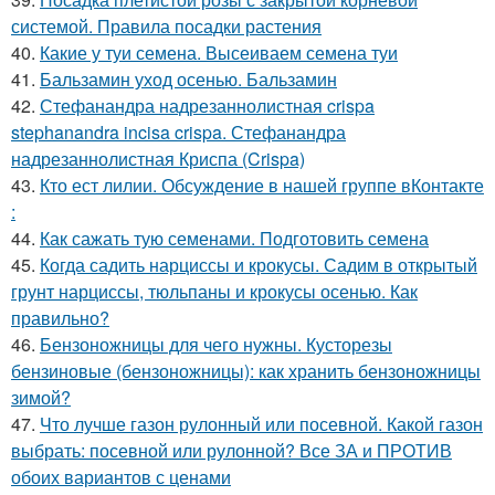
системой. Правила посадки растения
40.
Какие у туи семена. Высеиваем семена туи
41.
Бальзамин уход осенью. Бальзамин
42.
Стефанандра надрезаннолистная crispa
stephanandra incisa crispa. Стефанандра
надрезаннолистная Криспа (Crispa)
43.
Кто ест лилии. Обсуждение в нашей группе вКонтакте
:
44.
Как сажать тую семенами. Подготовить семена
45.
Когда садить нарциссы и крокусы. Садим в открытый
грунт нарциссы, тюльпаны и крокусы осенью. Как
правильно?
46.
Бензоножницы для чего нужны. Кусторезы
бензиновые (бензоножницы): как хранить бензоножницы
зимой?
47.
Что лучше газон рулонный или посевной. Какой газон
выбрать: посевной или рулонной? Все ЗА и ПРОТИВ
обоих вариантов с ценами