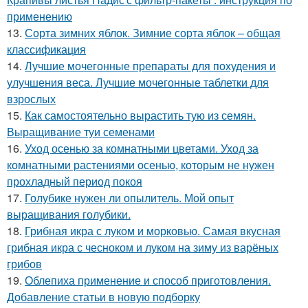
применению
13.
Сорта зимних яблок. Зимние сорта яблок – общая
классификация
14.
Лучшие мочегонные препараты для похудения и
улучшения веса. Лучшие мочегонные таблетки для
взрослых
15.
Как самостоятельно вырастить тую из семян.
Выращивание туи семенами
16.
Уход осенью за комнатными цветами. Уход за
комнатными растениями осенью, которым не нужен
прохладный период покоя
17.
Голубике нужен ли опылитель. Мой опыт
выращивания голубики.
18.
Грибная икра с луком и морковью. Самая вкусная
грибная икра с чесноком и луком на зиму из варёных
грибов
19.
Облепиха применение и способ приготовления.
Добавление статьи в новую подборку